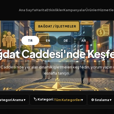
Ana Sayfa
Harita
Etkinlikler
Kampanyalar
Ürünler
Hizmetle
BAĞDAT / İŞLETMELER
TR
EN
DE
AR
dat Caddesi'nde Keşf
Caddesi'nde yer alan dinamik işletmeleri keşfedin, yorum yapın 
esnafla tanışın.
🏷 Kategori:
 Kategori Arama ▾
Tüm Kategoriler
▾
⚙ Sıralama ▾