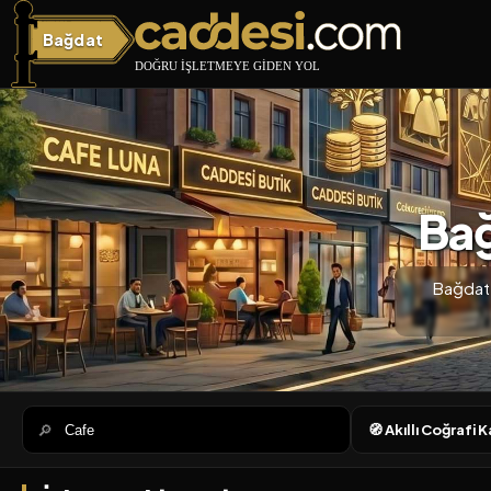
Bağdat
Bağdat Caddesi
Bağ
Bağdat 
🔎
🧭 Akıllı Coğrafi