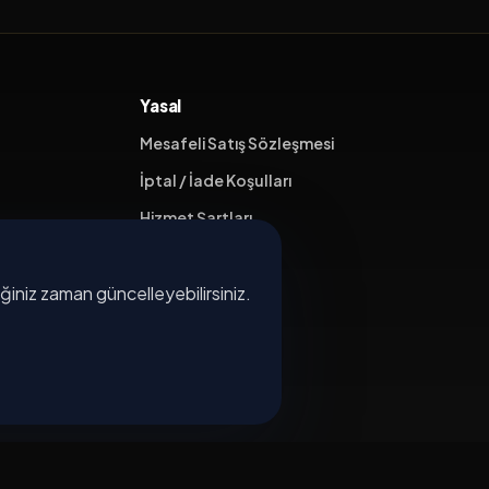
Yasal
Mesafeli Satış Sözleşmesi
İptal / İade Koşulları
Hizmet Şartları
Gizlilik Politikası
diğiniz zaman güncelleyebilirsiniz.
Üyelik Sözleşmesi
Kişisel Veri Koruma
×