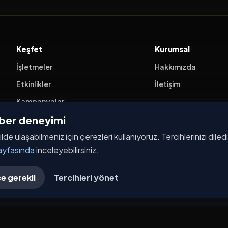
Keşfet
Kurumsal
İşletmeler
Hakkımızda
Etkinlikler
İletişim
Kampanyalar
ehber deneyimi
Haberler
ilde ulaşabilmeniz için çerezleri kullanıyoruz. Tercihlerinizi dile
İşletme Başvurusu
sayfasında
inceleyebilirsiniz.
e gerekli
Tercihleri yönet