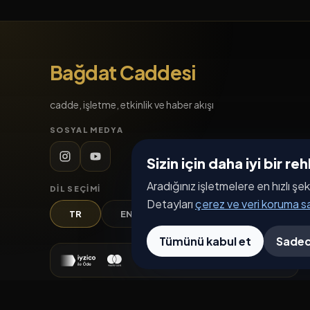
Bağdat Caddesi
cadde, işletme, etkinlik ve haber akışı
SOSYAL MEDYA
Sizin için daha iyi bir r
Aradığınız işletmelere en hızlı şek
DIL SEÇIMI
Detayları
çerez ve veri koruma 
TR
EN
DE
AR
Tümünü kabul et
Sadec