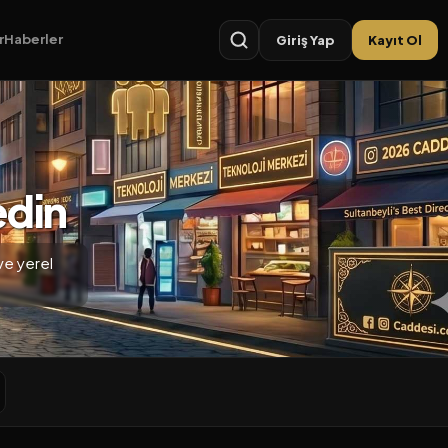
r
Haberler
Giriş Yap
Kayıt Ol
edin
ve yerel