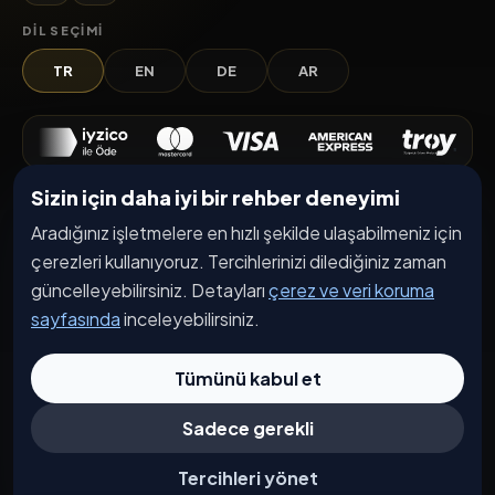
DIL SEÇIMI
TR
EN
DE
AR
Sizin için daha iyi bir rehber deneyimi
Keşfet
Aradığınız işletmelere en hızlı şekilde ulaşabilmeniz için
İşletmeler
çerezleri kullanıyoruz. Tercihlerinizi dilediğiniz zaman
Etkinlikler
güncelleyebilirsiniz. Detayları
çerez ve veri koruma
sayfasında
inceleyebilirsiniz.
Kampanyalar
Haberler
Tümünü kabul et
İşletme Başvurusu
Sadece gerekli
Kurumsal
Tercihleri yönet
Hakkımızda