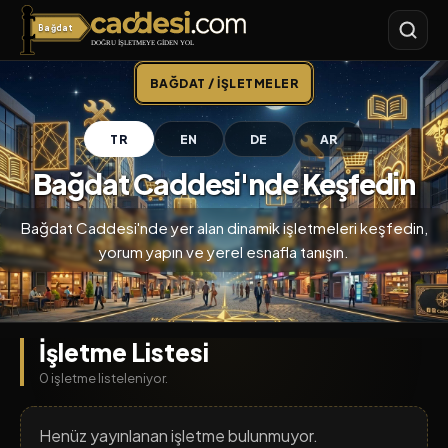
Bağdat
Bağdat Caddesi
BAĞDAT / İŞLETMELER
TR
EN
DE
AR
Bağdat Caddesi'nde Keşfedin
Bağdat Caddesi'nde yer alan dinamik işletmeleri keşfedin,
yorum yapın ve yerel esnafla tanışın.
İşletme Listesi
0 işletme listeleniyor.
Henüz yayınlanan işletme bulunmuyor.