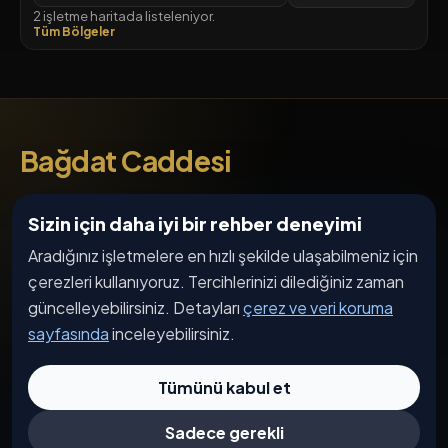
2 işletme haritada listeleniyor.
Tüm Bölgeler
Bağdat Caddesi
cadde, işletme, etkinlik ve haber akışı
Sizin için daha iyi bir rehber deneyimi
SOSYAL MEDYA
Aradığınız işletmelere en hızlı şekilde ulaşabilmeniz için
çerezleri kullanıyoruz. Tercihlerinizi dilediğiniz zaman
güncelleyebilirsiniz. Detayları
çerez ve veri koruma
DIL SEÇIMI
sayfasında
inceleyebilirsiniz.
TR
EN
DE
AR
Tümünü kabul et
Sadece gerekli