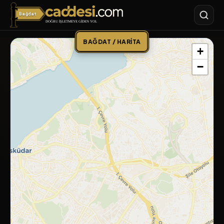
Bağdat
Bağdat Caddesi
BAĞDAT / HARITA
+
−