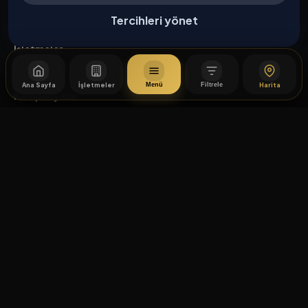
Tercihleri yönet
Keşfet
İşletmeler
Etkinlikler
Ana Sayfa
İşletmeler
Harita
Menü
Filtrele
Kampanyalar
Haberler
İşletme Başvurusu
Kurumsal
Hakkımızda
İletişim
Yasal
Mesafeli Satış Sözleşmesi
İptal / İade Koşulları