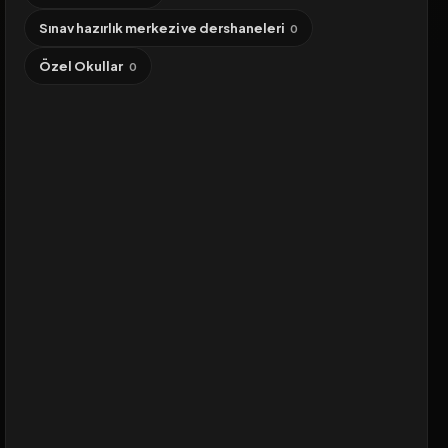
Sınav hazırlık merkezi ve dershaneleri
0
Özel Okullar
0