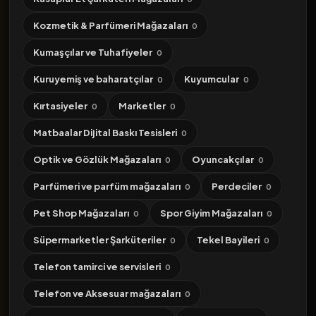
Kozmetik & Parfümeri Mağazaları
0
Kumaşçılar ve Tuhafiyeler
0
Kuruyemiş ve baharatçılar
Kuyumcular
0
0
Kırtasiyeler
Marketler
0
0
Matbaalar Dijital Baskı Tesisleri
0
Optik ve Gözlük Mağazaları
Oyuncakçılar
0
0
Parfümeri ve parfüm mağazaları
Perdeciler
0
0
Pet Shop Mağazaları
Spor Giyim Mağazaları
0
0
Süpermarketler Şarküteriler
Tekel Bayileri
0
0
Telefon tamirci ve servisleri
0
Telefon ve Aksesuar mağazaları
0