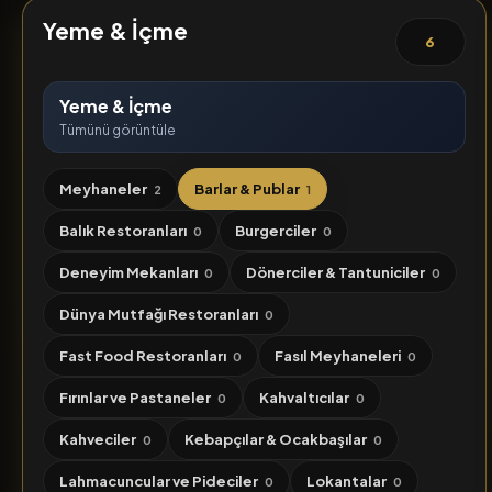
Yeme & İçme
6
Yeme & İçme
Tümünü görüntüle
Meyhaneler
Barlar & Publar
2
1
Balık Restoranları
Burgerciler
0
0
Deneyim Mekanları
Dönerciler & Tantuniciler
0
0
Dünya Mutfağı Restoranları
0
Fast Food Restoranları
Fasıl Meyhaneleri
0
0
Fırınlar ve Pastaneler
Kahvaltıcılar
0
0
Kahveciler
Kebapçılar & Ocakbaşılar
0
0
Lahmacuncular ve Pideciler
Lokantalar
0
0