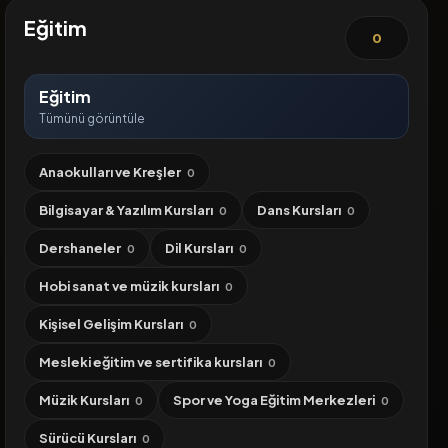
Eğitim
0
Eğitim
Tümünü görüntüle
Anaokulları ve Kreşler
0
Bilgisayar & Yazılım Kursları
Dans Kursları
0
0
Dershaneler
Dil Kursları
0
0
Hobi sanat ve müzik kursları
0
Kişisel Gelişim Kursları
0
Mesleki eğitim ve sertifika kursları
0
Müzik Kursları
Spor ve Yoga Eğitim Merkezleri
0
0
Sürücü Kursları
0