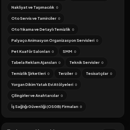
Nakliyat ve Taşımacılık
0
Oto Servis ve Tamirciler
0
Oto Yıkama ve Detaylı Temizlik
0
Palyaço Animasyon Organizasyon Servisleri
0
Pet Kuaför Salonları
SMM
0
0
Tabela Reklam Ajansları
Teknik Servisler
0
0
Temizlik Şirketleri
Terziler
Tesisatçılar
0
0
0
Yorgan Dikim Yatak Evi Atölyeleri
0
Çilingirler ve Anahtarcılar
0
İş Sağlığı Güvenliği (OSGB) Firmaları
0