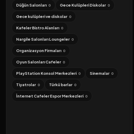
Düğün Salonları
Gece Kulüpleri Diskolar
0
0
Gece kulüpleri ve diskolar
0
Kafeler Bistro Alanları
0
Nargile Salonları Loungeler
0
Organizasyon Firmaları
0
Oyun Salonları Cafeler
0
PlayStation Konsol Merkezleri
Sinemalar
0
0
Tiyatrolar
Türkü barlar
0
0
İnternet Cafeler Espor Merkezleri
0