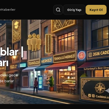
r
Haberler
Giriş Yap
Kayıt Ol
blar |
rı
i’deki gece
e barlar