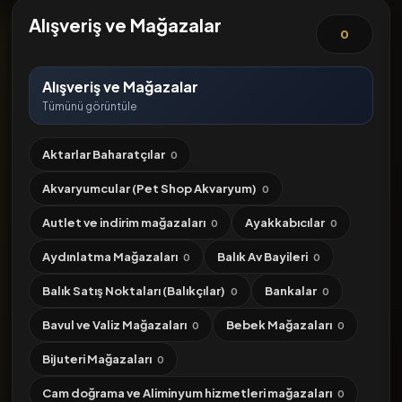
Alışveriş ve Mağazalar
0
Alışveriş ve Mağazalar
Tümünü görüntüle
Aktarlar Baharatçılar
0
Akvaryumcular (Pet Shop Akvaryum)
0
Autlet ve indirim mağazaları
Ayakkabıcılar
0
0
Aydınlatma Mağazaları
Balık Av Bayileri
0
0
Balık Satış Noktaları (Balıkçılar)
Bankalar
0
0
Bavul ve Valiz Mağazaları
Bebek Mağazaları
0
0
Bijuteri Mağazaları
0
Cam doğrama ve Aliminyum hizmetleri mağazaları
0