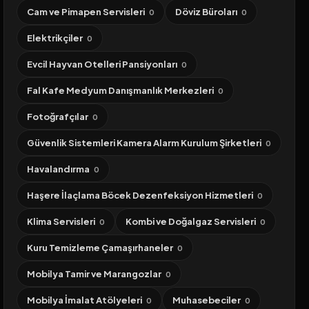
Cam ve Pimapen Servisleri
Döviz Büroları
0
0
Elektrikçiler
0
Evcil Hayvan Otelleri Pansiyonları
0
Fal Kafe Medyum Danışmanlık Merkezleri
0
Fotoğrafçılar
0
Güvenlik Sistemleri Kamera Alarm Kurulum Şirketleri
0
Havalandırma
0
Haşere İlaçlama Böcek Dezenfeksiyon Hizmetleri
0
Klima Servisleri
Kombi ve Doğalgaz Servisleri
0
0
Kuru Temizleme Çamaşırhaneler
0
Mobilya Tamir ve Marangozlar
0
Mobilya İmalat Atölyeleri
Muhasebeciler
0
0