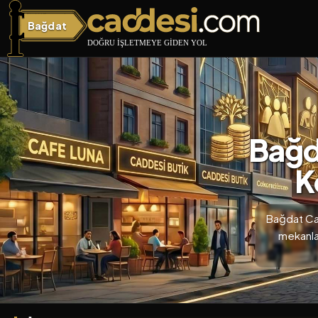
Bağdat
Bağdat Caddesi
Bağda
K
Bağdat Cad
mekanla