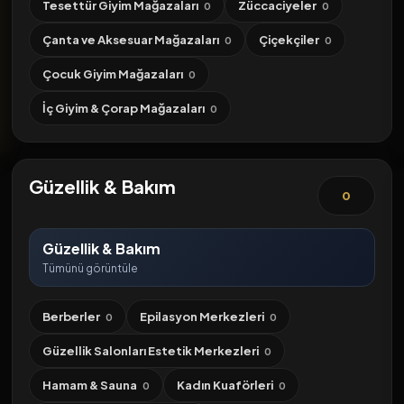
Tesettür Giyim Mağazaları
Züccaciyeler
0
0
Çanta ve Aksesuar Mağazaları
Çiçekçiler
0
0
Çocuk Giyim Mağazaları
0
İç Giyim & Çorap Mağazaları
0
Güzellik & Bakım
0
Güzellik & Bakım
Tümünü görüntüle
Berberler
Epilasyon Merkezleri
0
0
Güzellik Salonları Estetik Merkezleri
0
Hamam & Sauna
Kadın Kuaförleri
0
0