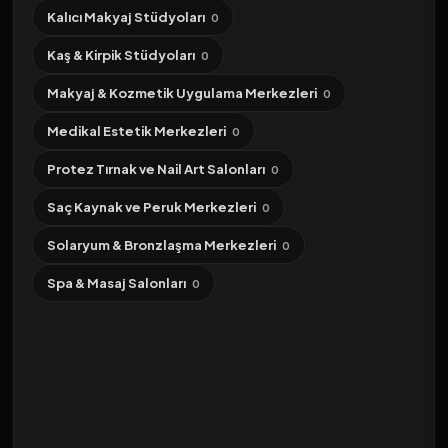
Kalıcı Makyaj Stüdyoları
0
Kaş & Kirpik Stüdyoları
0
Makyaj & Kozmetik Uygulama Merkezleri
0
Medikal Estetik Merkezleri
0
Protez Tırnak ve Nail Art Salonları
0
Saç Kaynak ve Peruk Merkezleri
0
Solaryum & Bronzlaşma Merkezleri
0
Spa & Masaj Salonları
0