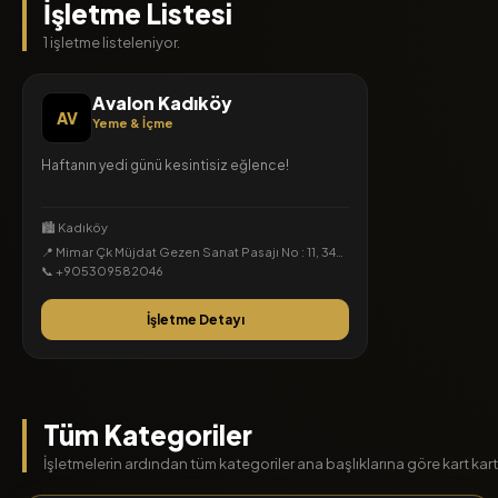
İşletme Listesi
1 işletme listeleniyor.
Avalon Kadıköy
AV
Yeme & İçme
Haftanın yedi günü kesintisiz eğlence!
🏙️ Kadıköy
📍 Mimar Çk Müjdat Gezen Sanat Pasajı No : 11, 34714 Kadıköy/İstanbul, Osmanağa, Kadıköy, İstanbul
📞 +905309582046
İşletme Detayı
Tüm Kategoriler
İşletmelerin ardından tüm kategoriler ana başlıklarına göre kart kart l