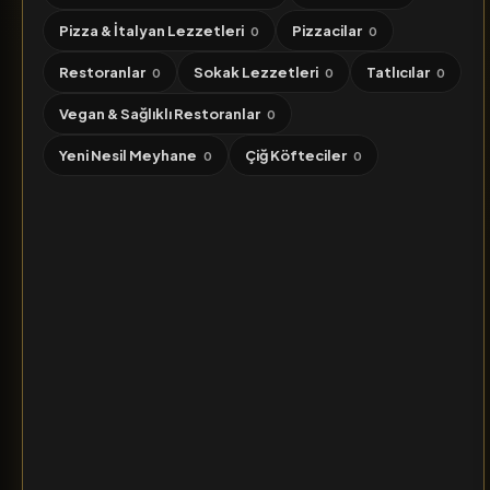
Pizza & İtalyan Lezzetleri
Pizzacilar
0
0
Restoranlar
Sokak Lezzetleri
Tatlıcılar
0
0
0
Vegan & Sağlıklı Restoranlar
0
Yeni Nesil Meyhane
Çiğ Köfteciler
0
0