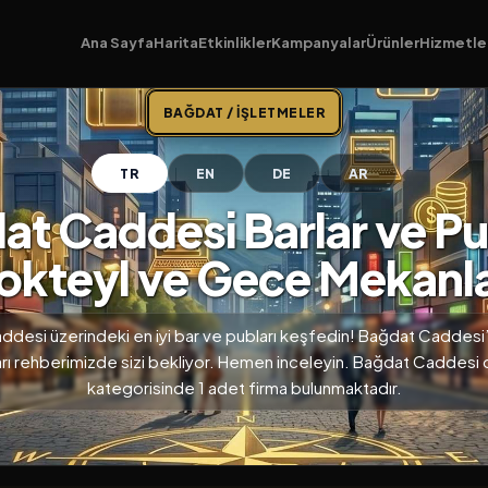
Ana Sayfa
Harita
Etkinlikler
Kampanyalar
Ürünler
Hizmetle
BAĞDAT / İŞLETMELER
TR
EN
DE
AR
t Caddesi Barlar ve Pu
okteyl ve Gece Mekanla
desi üzerindeki en iyi bar ve pubları keşfedin! Bağdat Caddes
rı rehberimizde sizi bekliyor. Hemen inceleyin. Bağdat Caddesi d
kategorisinde 1 adet firma bulunmaktadır.