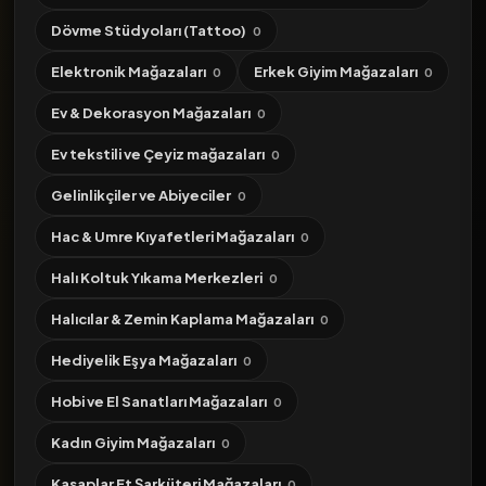
Dövme Stüdyoları (Tattoo)
0
Elektronik Mağazaları
Erkek Giyim Mağazaları
0
0
Ev & Dekorasyon Mağazaları
0
Ev tekstili ve Çeyiz mağazaları
0
Gelinlikçiler ve Abiyeciler
0
Hac & Umre Kıyafetleri Mağazaları
0
Halı Koltuk Yıkama Merkezleri
0
Halıcılar & Zemin Kaplama Mağazaları
0
Hediyelik Eşya Mağazaları
0
Hobi ve El Sanatları Mağazaları
0
Kadın Giyim Mağazaları
0
Kasaplar Et Şarküteri Mağazaları
0