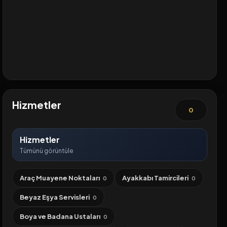
Hizmetler
0
Hizmetler
Tümünü görüntüle
Araç Muayene Noktaları
Ayakkabı Tamircileri
0
0
Beyaz Eşya Servisleri
0
Boya ve Badana Ustaları
0