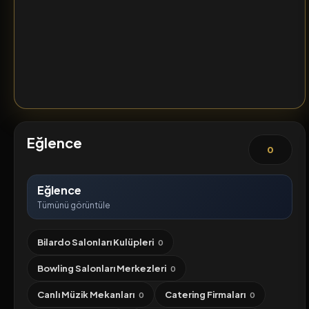
Eğlence
0
Eğlence
Tümünü görüntüle
Bilardo Salonları Kulüpleri
0
Bowling Salonları Merkezleri
0
Canlı Müzik Mekanları
Catering Firmaları
0
0