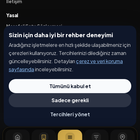
İletişim
Yasal
Mesafeli Satış Sözleşmesi
Sizin için daha iyi bir rehber deneyimi
İptal / İade Koşulları
Aradığınız işletmelere en hızlı şekilde ulaşabilmeniz için
Hizmet Şartları
çerezleri kullanıyoruz. Tercihlerinizi dilediğiniz zaman
Gizlilik Politikası
güncelleyebilirsiniz. Detayları
çerez ve veri koruma
Üyelik Sözleşmesi
sayfasında
inceleyebilirsiniz.
Kişisel Veri Koruma
Tümünü kabul et
Sadece gerekli
© 2026 Bağdat Caddesi. Tüm hakları saklıdır.
Çerez Tercihleri
Tercihleri yönet