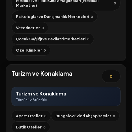
Medikal ve Tıbbi Cihaz Mağazaları (Medikal
0
Marketler)
Psikologlar ve Danışmanlık Merkezleri
0
Veterinerler
0
Çocuk Sağlığı ve Pediatri Merkezleri
0
Özel Klinikler
0
Turizm ve Konaklama
0
Turizm ve Konaklama
Tümünü görüntüle
Apart Oteller
Bungalov Evleri Ahşap Yapılar
0
0
Butik Oteller
0