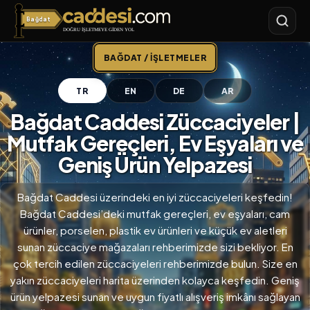
Bağdat
Bağdat Caddesi
BAĞDAT / İŞLETMELER
TR
EN
DE
AR
Bağdat Caddesi Züccaciyeler |
Mutfak Gereçleri, Ev Eşyaları ve
Geniş Ürün Yelpazesi
Bağdat Caddesi üzerindeki en iyi züccaciyeleri keşfedin!
Bağdat Caddesi’deki mutfak gereçleri, ev eşyaları, cam
ürünler, porselen, plastik ev ürünleri ve küçük ev aletleri
sunan züccaciye mağazaları rehberimizde sizi bekliyor. En
çok tercih edilen züccaciyeleri rehberimizde bulun. Size en
yakın züccaciyeleri harita üzerinden kolayca keşfedin. Geniş
ürün yelpazesi sunan ve uygun fiyatlı alışveriş imkânı sağlayan