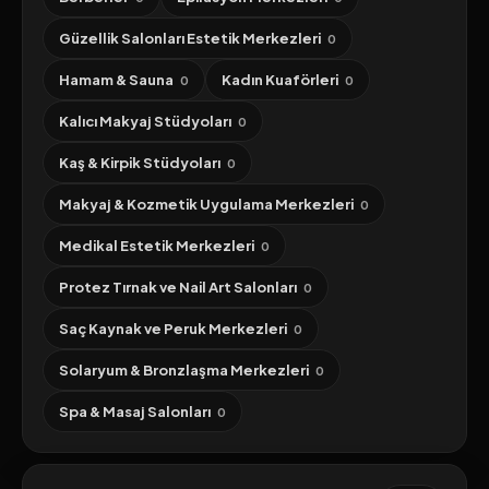
Güzellik Salonları Estetik Merkezleri
0
Hamam & Sauna
Kadın Kuaförleri
0
0
Kalıcı Makyaj Stüdyoları
0
Kaş & Kirpik Stüdyoları
0
Makyaj & Kozmetik Uygulama Merkezleri
0
Medikal Estetik Merkezleri
0
Protez Tırnak ve Nail Art Salonları
0
Saç Kaynak ve Peruk Merkezleri
0
Solaryum & Bronzlaşma Merkezleri
0
Spa & Masaj Salonları
0