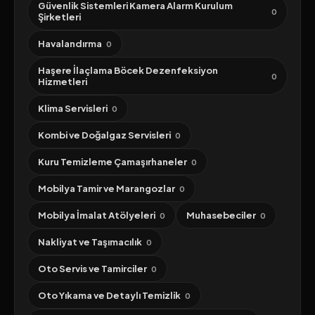
Güvenlik Sistemleri Kamera Alarm Kurulum
0
Şirketleri
Havalandırma
0
Haşere İlaçlama Böcek Dezenfeksiyon
0
Hizmetleri
Klima Servisleri
0
Kombi ve Doğalgaz Servisleri
0
Kuru Temizleme Çamaşırhaneler
0
Mobilya Tamir ve Marangozlar
0
Mobilya İmalat Atölyeleri
Muhasebeciler
0
0
Nakliyat ve Taşımacılık
0
Oto Servis ve Tamirciler
0
Oto Yıkama ve Detaylı Temizlik
0