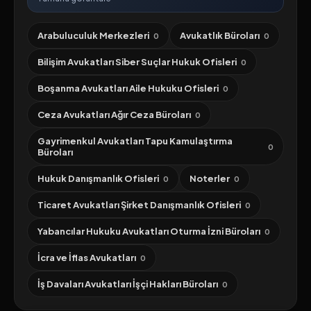
Arabuluculuk Merkezleri
Avukatlık Büroları
0
0
Bilişim Avukatları Siber Suçlar Hukuk Ofisleri
0
Boşanma Avukatları Aile Hukuku Ofisleri
0
Ceza Avukatları Ağır Ceza Büroları
0
Gayrimenkul Avukatları Tapu Kamulaştırma
0
Büroları
Hukuk Danışmanlık Ofisleri
Noterler
0
0
Ticaret Avukatları Şirket Danışmanlık Ofisleri
0
Yabancılar Hukuku Avukatları Oturma İzni Büroları
0
İcra ve İflas Avukatları
0
İş Davaları Avukatları İşçi Hakları Büroları
0