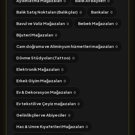
Aydınlatma Mağazaları
Balık Av Bayileri
0
0
Balık Satış Noktaları (Balıkçılar)
Bankalar
0
0
Bavul ve Valiz Mağazaları
Bebek Mağazaları
0
0
Bijuteri Mağazaları
0
Cam doğrama ve Aliminyum hizmetleri mağazaları
0
Dövme Stüdyoları (Tattoo)
0
Elektronik Mağazaları
0
Erkek Giyim Mağazaları
0
Ev & Dekorasyon Mağazaları
0
Ev tekstili ve Çeyiz mağazaları
0
Gelinlikçiler ve Abiyeciler
0
Hac & Umre Kıyafetleri Mağazaları
0