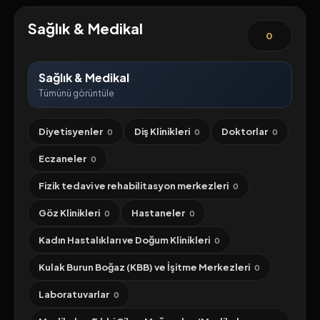
Sağlık & Medikal
0
Sağlık & Medikal
Tümünü görüntüle
Diyetisyenler
Diş Klinikleri
Doktorlar
0
0
0
Eczaneler
0
Fizik tedavi ve rehabilitasyon merkezleri
0
Göz Klinikleri
Hastaneler
0
0
Kadın Hastalıkları ve Doğum Klinikleri
0
Kulak Burun Boğaz (KBB) ve İşitme Merkezleri
0
Laboratuvarlar
0