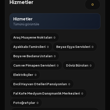
Hizmetler
0
Hizmetler
Tümünü görüntüle
Araç Muayene Noktaları
0
Ayakkabı Tamircileri
Beyaz Eşya Servisleri
0
0
Boya ve Badana Ustaları
0
Cam ve Pimapen Servisleri
Döviz Büroları
0
0
Elektrikçiler
0
Evcil Hayvan Otelleri Pansiyonları
0
Fal Kafe Medyum Danışmanlık Merkezleri
0
Fotoğrafçılar
0