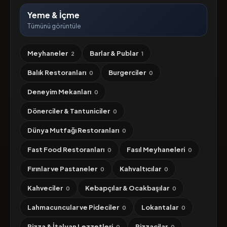
Yeme & İçme
Tümünü görüntüle
Meyhaneler
Barlar & Publar
2
1
Balık Restoranları
Burgerciler
0
0
Deneyim Mekanları
0
Dönerciler & Tantuniciler
0
Dünya Mutfağı Restoranları
0
Fast Food Restoranları
Fasıl Meyhaneleri
0
0
Fırınlar ve Pastaneler
Kahvaltıcılar
0
0
Kahveciler
Kebapçılar & Ocakbaşılar
0
0
Lahmacuncular ve Pideciler
Lokantalar
0
0
Pizza & İtalyan Lezzetleri
Pizzacilar
0
0