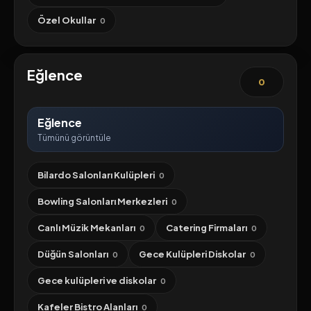
Özel Okullar
0
Eğlence
0
Eğlence
Tümünü görüntüle
Bilardo Salonları Kulüpleri
0
Bowling Salonları Merkezleri
0
Canlı Müzik Mekanları
Catering Firmaları
0
0
Düğün Salonları
Gece Kulüpleri Diskolar
0
0
Gece kulüpleri ve diskolar
0
Kafeler Bistro Alanları
0