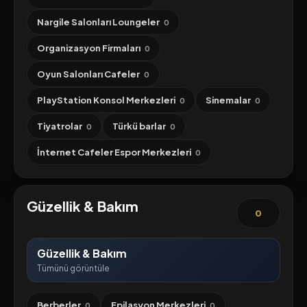
Nargile Salonları Loungeler
0
Organizasyon Firmaları
0
Oyun Salonları Cafeler
0
PlayStation Konsol Merkezleri
Sinemalar
0
0
Tiyatrolar
Türkü barlar
0
0
İnternet Cafeler Espor Merkezleri
0
Güzellik & Bakım
0
Güzellik & Bakım
Tümünü görüntüle
Berberler
Epilasyon Merkezleri
0
0