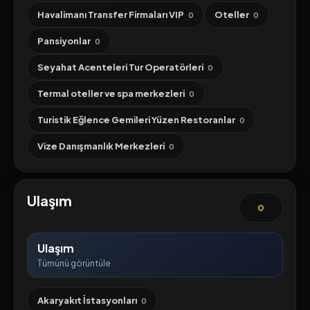
Havalimanı Transfer Firmaları VIP
Oteller
0
0
Pansiyonlar
0
Seyahat Acenteleri Tur Operatörleri
0
Termal oteller ve spa merkezleri
0
Turistik Eğlence Gemileri Yüzen Restoranlar
0
Vize Danışmanlık Merkezleri
0
Ulaşım
0
Ulaşım
Tümünü görüntüle
Akaryakıt İstasyonları
0