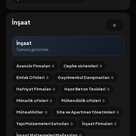
İnşaat
0
İnşaat
Tümünü görüntüle
Asansör Firmaları
Cephe sistemleri
0
0
Emlak Ofisleri
Gayrimenkul Danışmanları
0
0
Hafriyat Firmaları
Hazır Beton Tesisleri
0
0
Mimarlık ofisleri
Mühendislik ofisleri
0
0
Müteahhitler
Site ve Apartman Yönetimleri
0
0
Yapı Malzemeleri Satıcıları
İnşaat Firmaları
0
0
İnşaat Malzemeleri Mağazaları
0