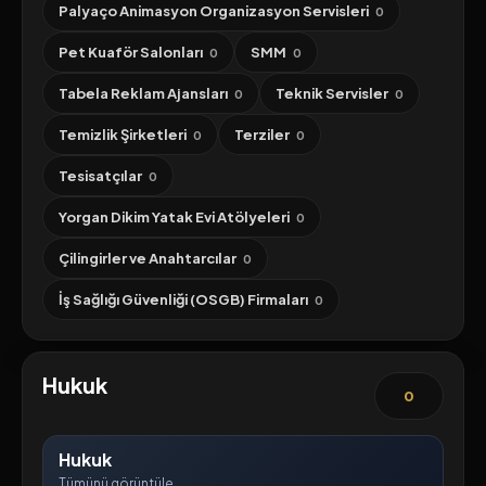
Palyaço Animasyon Organizasyon Servisleri
0
Pet Kuaför Salonları
SMM
0
0
Tabela Reklam Ajansları
Teknik Servisler
0
0
Temizlik Şirketleri
Terziler
0
0
Tesisatçılar
0
Yorgan Dikim Yatak Evi Atölyeleri
0
Çilingirler ve Anahtarcılar
0
İş Sağlığı Güvenliği (OSGB) Firmaları
0
Hukuk
0
Hukuk
Tümünü görüntüle