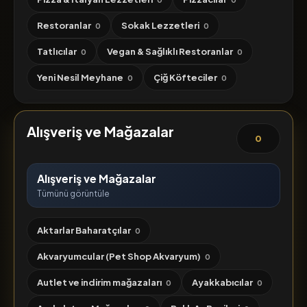
Restoranlar
Sokak Lezzetleri
0
0
Tatlıcılar
Vegan & Sağlıklı Restoranlar
0
0
Yeni Nesil Meyhane
Çiğ Köfteciler
0
0
Alışveriş ve Mağazalar
0
Alışveriş ve Mağazalar
Tümünü görüntüle
Aktarlar Baharatçılar
0
Akvaryumcular (Pet Shop Akvaryum)
0
Autlet ve indirim mağazaları
Ayakkabıcılar
0
0