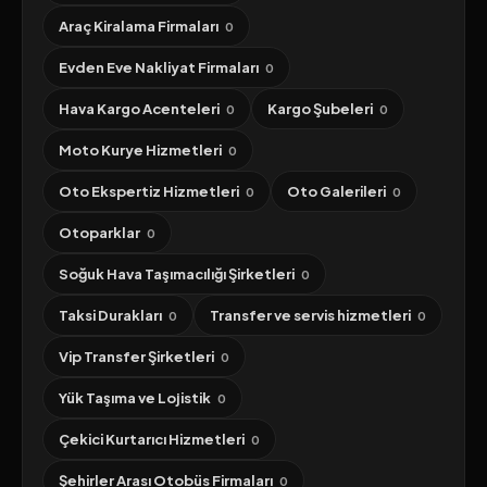
Araç Kiralama Firmaları
0
Evden Eve Nakliyat Firmaları
0
Hava Kargo Acenteleri
Kargo Şubeleri
0
0
Moto Kurye Hizmetleri
0
Oto Ekspertiz Hizmetleri
Oto Galerileri
0
0
Otoparklar
0
Soğuk Hava Taşımacılığı Şirketleri
0
Taksi Durakları
Transfer ve servis hizmetleri
0
0
Vip Transfer Şirketleri
0
Yük Taşıma ve Lojistik
0
Çekici Kurtarıcı Hizmetleri
0
Şehirler Arası Otobüs Firmaları
0