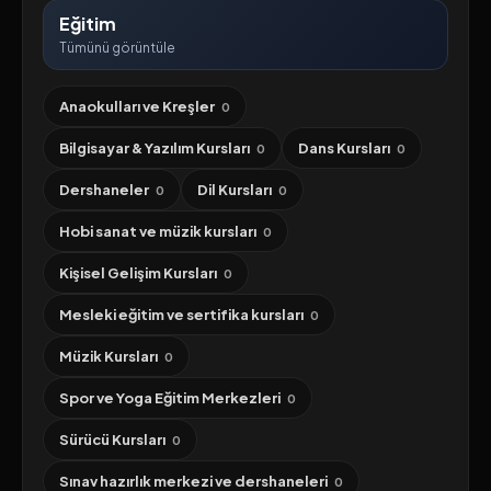
Eğitim
Tümünü görüntüle
Anaokulları ve Kreşler
0
Bilgisayar & Yazılım Kursları
Dans Kursları
0
0
Dershaneler
Dil Kursları
0
0
Hobi sanat ve müzik kursları
0
Kişisel Gelişim Kursları
0
Mesleki eğitim ve sertifika kursları
0
Müzik Kursları
0
Spor ve Yoga Eğitim Merkezleri
0
Sürücü Kursları
0
Sınav hazırlık merkezi ve dershaneleri
0