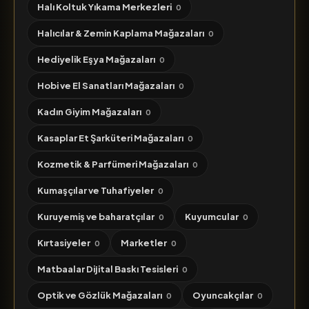
Halı Koltuk Yıkama Merkezleri
0
Halıcılar & Zemin Kaplama Mağazaları
0
Hediyelik Eşya Mağazaları
0
Hobi ve El Sanatları Mağazaları
0
Kadın Giyim Mağazaları
0
Kasaplar Et Şarküteri Mağazaları
0
Kozmetik & Parfümeri Mağazaları
0
Kumaşçılar ve Tuhafiyeler
0
Kuruyemiş ve baharatçılar
Kuyumcular
0
0
Kırtasiyeler
Marketler
0
0
Matbaalar Dijital Baskı Tesisleri
0
Optik ve Gözlük Mağazaları
Oyuncakçılar
0
0