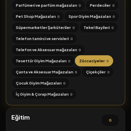
Parfümeri ve parfüm mağazaları
Perdeciler
0
0
Pet Shop Mağazaları
Spor Giyim Mağazaları
0
0
Süpermarketler Şarküteriler
Tekel Bayileri
0
0
Telefon tamirci ve servisleri
0
Telefon ve Aksesuar mağazaları
0
Tesettür Giyim Mağazaları
Züccaciyeler
0
0
Çanta ve Aksesuar Mağazaları
Çiçekçiler
0
0
Çocuk Giyim Mağazaları
0
İç Giyim & Çorap Mağazaları
0
Eğitim
0