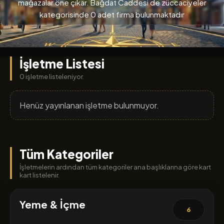
mağazalar öne çıkar. Bağdat Caddesi de züccaciyeler
kategorisinde 0 adet firma bulunmaktadır
İşletme Listesi
0 işletme listeleniyor.
Henüz yayınlanan işletme bulunmuyor.
Tüm Kategoriler
İşletmelerin ardından tüm kategoriler ana başlıklarına göre kart
kart listelenir.
Yeme & İçme
6