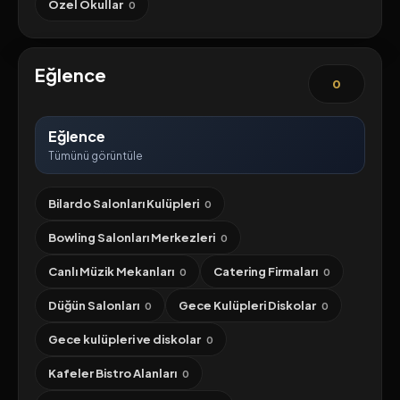
Özel Okullar
0
Eğlence
0
Eğlence
Tümünü görüntüle
Bilardo Salonları Kulüpleri
0
Bowling Salonları Merkezleri
0
Canlı Müzik Mekanları
Catering Firmaları
0
0
Düğün Salonları
Gece Kulüpleri Diskolar
0
0
Gece kulüpleri ve diskolar
0
Kafeler Bistro Alanları
0