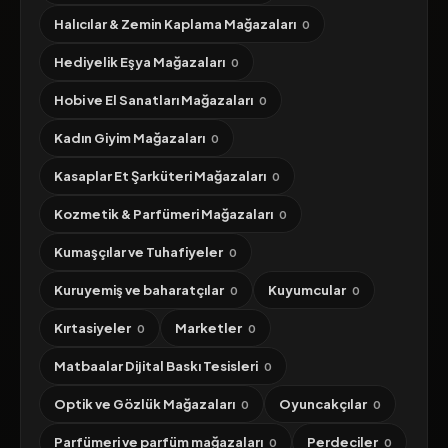
Halıcılar & Zemin Kaplama Mağazaları
0
Hediyelik Eşya Mağazaları
0
Hobi ve El Sanatları Mağazaları
0
Kadın Giyim Mağazaları
0
Kasaplar Et Şarküteri Mağazaları
0
Kozmetik & Parfümeri Mağazaları
0
Kumaşçılar ve Tuhafiyeler
0
Kuruyemiş ve baharatçılar
Kuyumcular
0
0
Kırtasiyeler
Marketler
0
0
Matbaalar Dijital Baskı Tesisleri
0
Optik ve Gözlük Mağazaları
Oyuncakçılar
0
0
Parfümeri ve parfüm mağazaları
Perdeciler
0
0