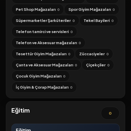
Pet Shop Mağazaları
Spor Giyim Mağazaları
0
0
Süpermarketler Şarküteriler
Tekel Bayileri
0
0
Telefon tamirci ve servisleri
0
Telefon ve Aksesuar mağazaları
0
Tesettür Giyim Mağazaları
Züccaciyeler
0
0
Çanta ve Aksesuar Mağazaları
Çiçekçiler
0
0
Çocuk Giyim Mağazaları
0
İç Giyim & Çorap Mağazaları
0
Eğitim
0
Eğitim