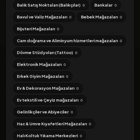
Balık Satış Noktaları (Balıkçılar)
Bankalar
0
0
Bavul ve Valiz Mağazaları
Bebek Mağazaları
0
0
Bijuteri Mağazaları
0
Cam doğrama ve Aliminyum hizmetleri mağazaları
0
Dövme Stüdyoları (Tattoo)
0
Elektronik Mağazaları
0
Erkek Giyim Mağazaları
0
Ev & Dekorasyon Mağazaları
0
Ev tekstili ve Çeyiz mağazaları
0
Gelinlikçiler ve Abiyeciler
0
Hac & Umre Kıyafetleri Mağazaları
0
Halı Koltuk Yıkama Merkezleri
0