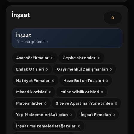
İnşaat
0
İnşaat
Tümünü görüntüle
Asansör Firmaları
Cephe sistemleri
0
0
Emlak Ofisleri
Gayrimenkul Danışmanları
0
0
Hafriyat Firmaları
Hazır Beton Tesisleri
0
0
Mimarlık ofisleri
Mühendislik ofisleri
0
0
Müteahhitler
Site ve Apartman Yönetimleri
0
0
Yapı Malzemeleri Satıcıları
İnşaat Firmaları
0
0
İnşaat Malzemeleri Mağazaları
0