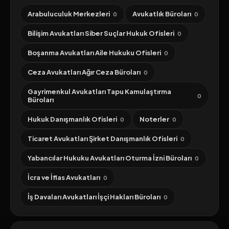
Arabuluculuk Merkezleri
Avukatlık Büroları
0
0
Bilişim Avukatları Siber Suçlar Hukuk Ofisleri
0
Boşanma Avukatları Aile Hukuku Ofisleri
0
Ceza Avukatları Ağır Ceza Büroları
0
Gayrimenkul Avukatları Tapu Kamulaştırma
0
Büroları
Hukuk Danışmanlık Ofisleri
Noterler
0
0
Ticaret Avukatları Şirket Danışmanlık Ofisleri
0
Yabancılar Hukuku Avukatları Oturma İzni Büroları
0
İcra ve İflas Avukatları
0
İş Davaları Avukatları İşçi Hakları Büroları
0