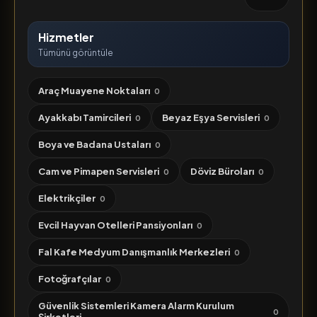
Hizmetler
Tümünü görüntüle
Araç Muayene Noktaları
0
Ayakkabı Tamircileri
Beyaz Eşya Servisleri
0
0
Boya ve Badana Ustaları
0
Cam ve Pimapen Servisleri
Döviz Büroları
0
0
Elektrikçiler
0
Evcil Hayvan Otelleri Pansiyonları
0
Fal Kafe Medyum Danışmanlık Merkezleri
0
Fotoğrafçılar
0
Güvenlik Sistemleri Kamera Alarm Kurulum
0