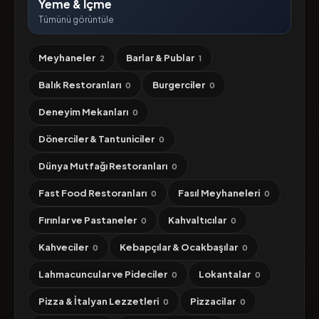
Yeme & İçme
Tümünü görüntüle
Meyhaneler
Barlar & Publar
2
1
Balık Restoranları
Burgerciler
0
0
Deneyim Mekanları
0
Dönerciler & Tantuniciler
0
Dünya Mutfağı Restoranları
0
Fast Food Restoranları
Fasıl Meyhaneleri
0
0
Fırınlar ve Pastaneler
Kahvaltıcılar
0
0
Kahveciler
Kebapçılar & Ocakbaşılar
0
0
Lahmacuncular ve Pideciler
Lokantalar
0
0
Pizza & İtalyan Lezzetleri
Pizzacilar
0
0