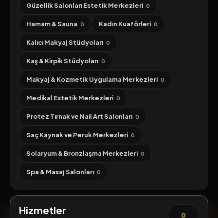
Güzellik Salonları Estetik Merkezleri
0
Hamam & Sauna
Kadın Kuaförleri
0
0
Kalıcı Makyaj Stüdyoları
0
Kaş & Kirpik Stüdyoları
0
Makyaj & Kozmetik Uygulama Merkezleri
0
Medikal Estetik Merkezleri
0
Protez Tırnak ve Nail Art Salonları
0
Saç Kaynak ve Peruk Merkezleri
0
Solaryum & Bronzlaşma Merkezleri
0
Spa & Masaj Salonları
0
Hizmetler
0