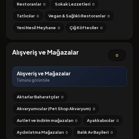
Restoranlar
Sokak Lezzetleri
0
0
Tatlıcılar
Vegan & Sağlıklı Restoranlar
0
0
Yeni Nesil Meyhane
Çiğ Köfteciler
0
0
Alışveriş ve Mağazalar
0
Alışveriş ve Mağazalar
Tümünü görüntüle
Aktarlar Baharatçılar
0
Akvaryumcular (Pet Shop Akvaryum)
0
Autlet ve indirim mağazaları
Ayakkabıcılar
0
0
Aydınlatma Mağazaları
Balık Av Bayileri
0
0