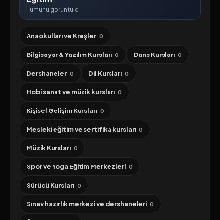
Tümünü görüntüle
Anaokulları ve Kreşler
0
Bilgisayar & Yazılım Kursları
Dans Kursları
0
0
Dershaneler
Dil Kursları
0
0
Hobi sanat ve müzik kursları
0
Kişisel Gelişim Kursları
0
Mesleki eğitim ve sertifika kursları
0
Müzik Kursları
0
Spor ve Yoga Eğitim Merkezleri
0
Sürücü Kursları
0
Sınav hazırlık merkezi ve dershaneleri
0