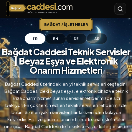
Bağdat
Bağdat Caddesi
BAĞDAT / İŞLETMELER
TR
EN
DE
AR
Bağdat Caddesi Teknik Servisler
| Beyaz Eşya ve Elektronik
Onarım Hizmetleri
Bağdat Caddesi üzerindeki en iyi teknik servisleri keşfedin!
Bağdat Caddesi’deki beyaz eşya, elektronik cihaz ve teknik
arıza onarım hizmeti sunan servisler rehberimizde sizi
bekliyor. En çok tercih edilen teknik servisleri rehberimizde
bulun. Size en yakın servisleri harita üzerinden kolayca
keşfedin. Hızlı ve garantili onarım hizmeti sunan işletmeler
öne çıkar. Bağdat Caddesi de teknik servisler kategorisinde