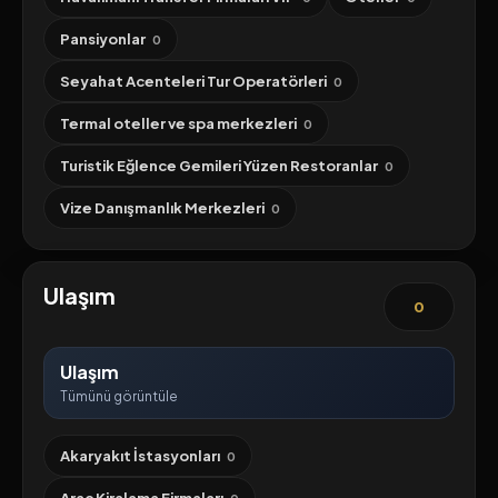
Pansiyonlar
0
Seyahat Acenteleri Tur Operatörleri
0
Termal oteller ve spa merkezleri
0
Turistik Eğlence Gemileri Yüzen Restoranlar
0
Vize Danışmanlık Merkezleri
0
Ulaşım
0
Ulaşım
Tümünü görüntüle
Akaryakıt İstasyonları
0