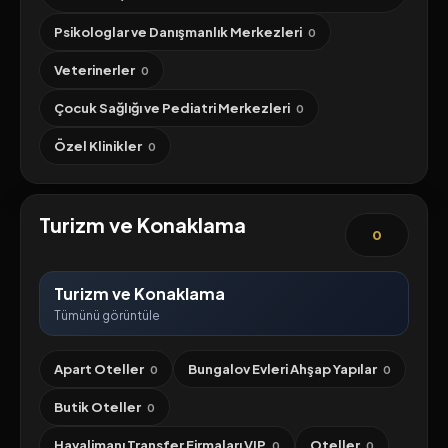
Psikologlar ve Danışmanlık Merkezleri
0
Veterinerler
0
Çocuk Sağlığı ve Pediatri Merkezleri
0
Özel Klinikler
0
Turizm ve Konaklama
0
Turizm ve Konaklama
Tümünü görüntüle
Apart Oteller
Bungalov Evleri Ahşap Yapılar
0
0
Butik Oteller
0
Havalimanı Transfer Firmaları VIP
Oteller
0
0