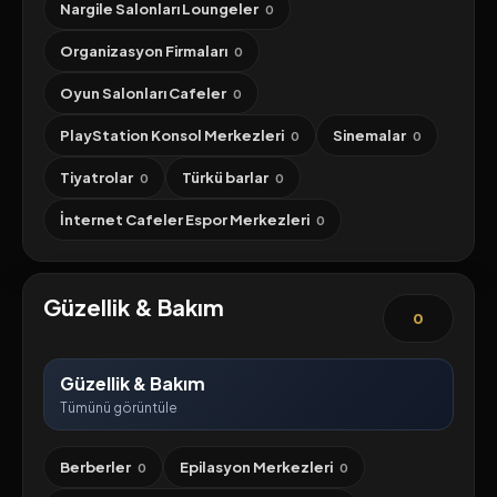
Nargile Salonları Loungeler
0
Organizasyon Firmaları
0
Oyun Salonları Cafeler
0
PlayStation Konsol Merkezleri
Sinemalar
0
0
Tiyatrolar
Türkü barlar
0
0
İnternet Cafeler Espor Merkezleri
0
Güzellik & Bakım
0
Güzellik & Bakım
Tümünü görüntüle
Berberler
Epilasyon Merkezleri
0
0