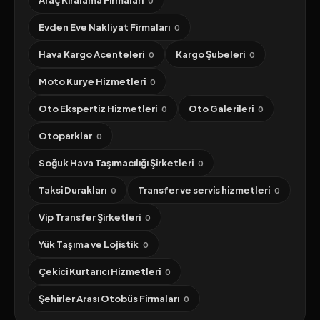
Araç Kiralama Firmaları
0
Evden Eve Nakliyat Firmaları
0
Hava Kargo Acenteleri
Kargo Şubeleri
0
0
Moto Kurye Hizmetleri
0
Oto Ekspertiz Hizmetleri
Oto Galerileri
0
0
Otoparklar
0
Soğuk Hava Taşımacılığı Şirketleri
0
Taksi Durakları
Transfer ve servis hizmetleri
0
0
Vip Transfer Şirketleri
0
Yük Taşıma ve Lojistik
0
Çekici Kurtarıcı Hizmetleri
0
Şehirler Arası Otobüs Firmaları
0