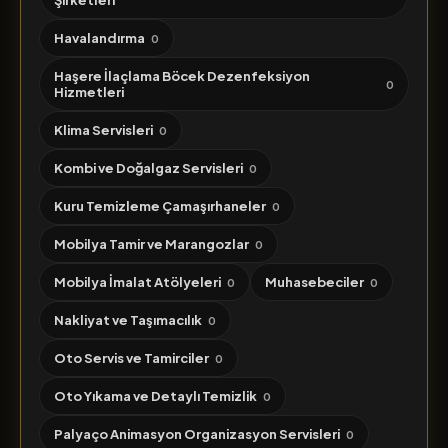
Şirketleri
Havalandırma
0
Haşere İlaçlama Böcek Dezenfeksiyon
0
Hizmetleri
Klima Servisleri
0
Kombi ve Doğalgaz Servisleri
0
Kuru Temizleme Çamaşırhaneler
0
Mobilya Tamir ve Marangozlar
0
Mobilya İmalat Atölyeleri
Muhasebeciler
0
0
Nakliyat ve Taşımacılık
0
Oto Servis ve Tamirciler
0
Oto Yıkama ve Detaylı Temizlik
0
Palyaço Animasyon Organizasyon Servisleri
0