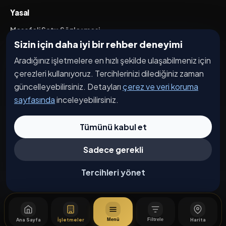
Yasal
Mesafeli Satış Sözleşmesi
Sizin için daha iyi bir rehber deneyimi
İptal / İade Koşulları
Aradığınız işletmelere en hızlı şekilde ulaşabilmeniz için
Hizmet Şartları
çerezleri kullanıyoruz. Tercihlerinizi dilediğiniz zaman
Gizlilik Politikası
güncelleyebilirsiniz. Detayları
çerez ve veri koruma
Üyelik Sözleşmesi
sayfasında
inceleyebilirsiniz.
Kişisel Veri Koruma
Tümünü kabul et
Sadece gerekli
© 2026 Bağdat Caddesi. Tüm hakları saklıdır.
Çerez Tercihleri
Tercihleri yönet
Ana Sayfa
İşletmeler
Harita
Menü
Filtrele