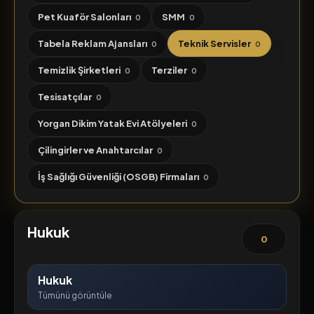
Pet Kuaför Salonları
SMM
0
0
Tabela Reklam Ajansları
Teknik Servisler
0
0
Temizlik Şirketleri
Terziler
0
0
Tesisatçılar
0
Yorgan Dikim Yatak Evi Atölyeleri
0
Çilingirler ve Anahtarcılar
0
İş Sağlığı Güvenliği (OSGB) Firmaları
0
Hukuk
0
Hukuk
Tümünü görüntüle