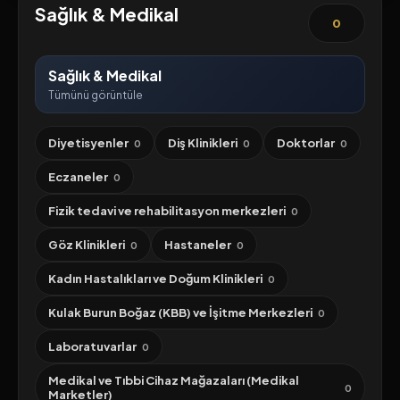
Sağlık & Medikal
0
Sağlık & Medikal
Tümünü görüntüle
Diyetisyenler
Diş Klinikleri
Doktorlar
0
0
0
Eczaneler
0
Fizik tedavi ve rehabilitasyon merkezleri
0
Göz Klinikleri
Hastaneler
0
0
Kadın Hastalıkları ve Doğum Klinikleri
0
Kulak Burun Boğaz (KBB) ve İşitme Merkezleri
0
Laboratuvarlar
0
Medikal ve Tıbbi Cihaz Mağazaları (Medikal
0
Marketler)