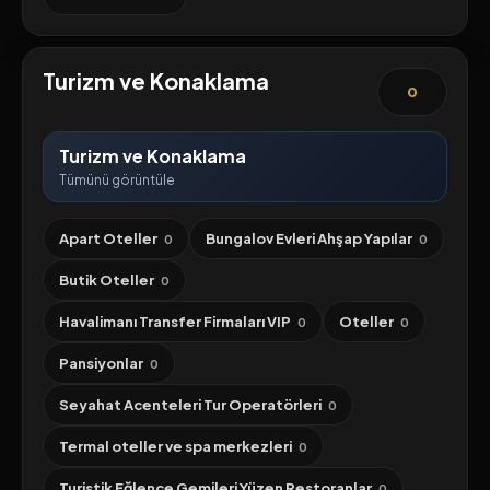
Turizm ve Konaklama
0
Turizm ve Konaklama
Tümünü görüntüle
Apart Oteller
Bungalov Evleri Ahşap Yapılar
0
0
Butik Oteller
0
Havalimanı Transfer Firmaları VIP
Oteller
0
0
Pansiyonlar
0
Seyahat Acenteleri Tur Operatörleri
0
Termal oteller ve spa merkezleri
0
Turistik Eğlence Gemileri Yüzen Restoranlar
0