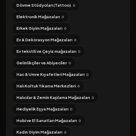
Dövme Stüdyoları (Tattoo)
0
Elektronik Mağazaları
0
Erkek Giyim Mağazaları
0
Ev & Dekorasyon Mağazaları
0
Ev tekstili ve Çeyiz mağazaları
0
Gelinlikçiler ve Abiyeciler
0
Hac & Umre Kıyafetleri Mağazaları
0
Halı Koltuk Yıkama Merkezleri
0
Halıcılar & Zemin Kaplama Mağazaları
0
Hediyelik Eşya Mağazaları
0
Hobi ve El Sanatları Mağazaları
0
Kadın Giyim Mağazaları
0