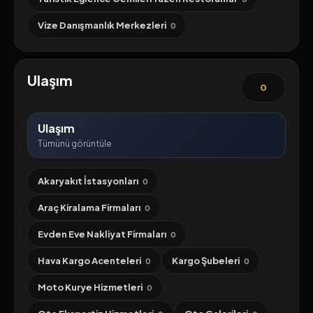
Vize Danışmanlık Merkezleri
0
Ulaşım
0
Ulaşım
Tümünü görüntüle
Akaryakıt İstasyonları
0
Araç Kiralama Firmaları
0
Evden Eve Nakliyat Firmaları
0
Hava Kargo Acenteleri
Kargo Şubeleri
0
0
Moto Kurye Hizmetleri
0