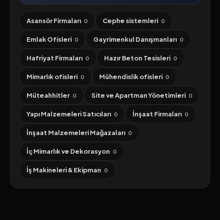
Asansör Firmaları
Cephe sistemleri
0
0
Emlak Ofisleri
Gayrimenkul Danışmanları
0
0
Hafriyat Firmaları
Hazır Beton Tesisleri
0
0
Mimarlık ofisleri
Mühendislik ofisleri
0
0
Müteahhitler
Site ve Apartman Yönetimleri
0
0
Yapı Malzemeleri Satıcıları
İnşaat Firmaları
0
0
İnşaat Malzemeleri Mağazaları
0
İç Mimarlık ve Dekorasyon
0
İş Makineleri & Ekipman
0