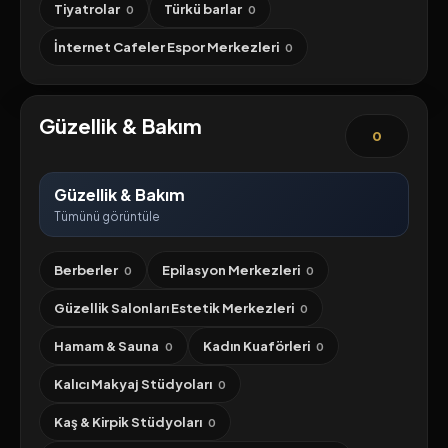
Tiyatrolar
Türkü barlar
0
0
İnternet Cafeler Espor Merkezleri
0
Güzellik & Bakım
0
Güzellik & Bakım
Tümünü görüntüle
Berberler
Epilasyon Merkezleri
0
0
Güzellik Salonları Estetik Merkezleri
0
Hamam & Sauna
Kadın Kuaförleri
0
0
Kalıcı Makyaj Stüdyoları
0
Kaş & Kirpik Stüdyoları
0