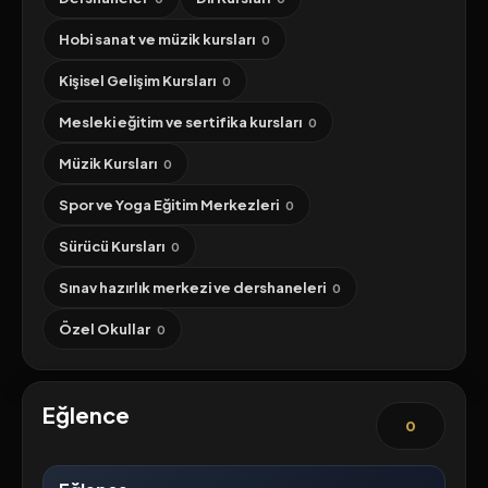
Hobi sanat ve müzik kursları
0
Kişisel Gelişim Kursları
0
Mesleki eğitim ve sertifika kursları
0
Müzik Kursları
0
Spor ve Yoga Eğitim Merkezleri
0
Sürücü Kursları
0
Sınav hazırlık merkezi ve dershaneleri
0
Özel Okullar
0
Eğlence
0