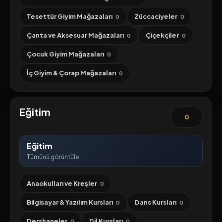
Tesettür Giyim Mağazaları
Züccaciyeler
0
0
Çanta ve Aksesuar Mağazaları
Çiçekçiler
0
0
Çocuk Giyim Mağazaları
0
İç Giyim & Çorap Mağazaları
0
Eğitim
0
Eğitim
Tümünü görüntüle
Anaokulları ve Kreşler
0
Bilgisayar & Yazılım Kursları
Dans Kursları
0
0
Dershaneler
Dil Kursları
0
0