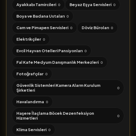
Ayakkabı Tamircileri
Beyaz Eşya Servisleri
0
0
Boya ve Badana Ustaları
0
Cam ve Pimapen Servisleri
Döviz Büroları
0
0
Elektrikçiler
0
Evcil Hayvan Otelleri Pansiyonları
0
Fal Kafe Medyum Danışmanlık Merkezleri
0
Fotoğrafçılar
0
Güvenlik Sistemleri Kamera Alarm Kurulum
0
Şirketleri
Havalandırma
0
Haşere İlaçlama Böcek Dezenfeksiyon
0
Hizmetleri
Klima Servisleri
0