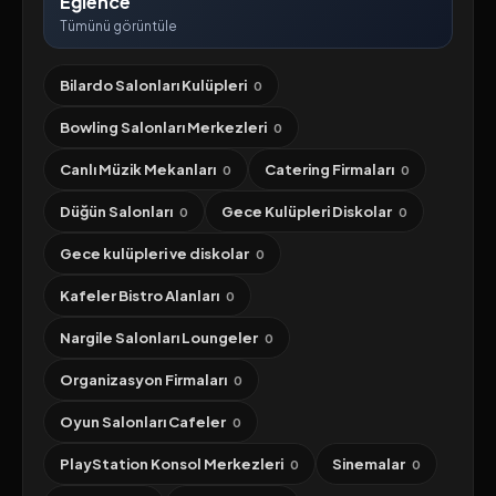
Eğlence
Tümünü görüntüle
Bilardo Salonları Kulüpleri
0
Bowling Salonları Merkezleri
0
Canlı Müzik Mekanları
Catering Firmaları
0
0
Düğün Salonları
Gece Kulüpleri Diskolar
0
0
Gece kulüpleri ve diskolar
0
Kafeler Bistro Alanları
0
Nargile Salonları Loungeler
0
Organizasyon Firmaları
0
Oyun Salonları Cafeler
0
PlayStation Konsol Merkezleri
Sinemalar
0
0