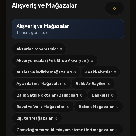
Alışveriş ve Mağazalar
0
Alışveriş ve Mağazalar
Tümünü görüntüle
Aktarlar Baharatçılar
0
Akvaryumcular (Pet Shop Akvaryum)
0
Autlet ve indirim mağazaları
Ayakkabıcılar
0
0
Aydınlatma Mağazaları
Balık Av Bayileri
0
0
Balık Satış Noktaları (Balıkçılar)
Bankalar
0
0
Bavul ve Valiz Mağazaları
Bebek Mağazaları
0
0
Bijuteri Mağazaları
0
Cam doğrama ve Aliminyum hizmetleri mağazaları
0