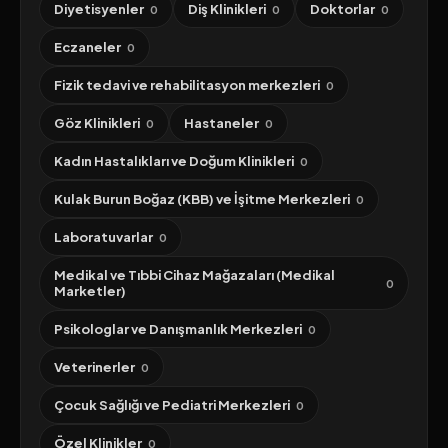
Diyetisyenler
Diş Klinikleri
Doktorlar
0
0
0
Eczaneler
0
Fizik tedavi ve rehabilitasyon merkezleri
0
Göz Klinikleri
Hastaneler
0
0
Kadın Hastalıkları ve Doğum Klinikleri
0
Kulak Burun Boğaz (KBB) ve İşitme Merkezleri
0
Laboratuvarlar
0
Medikal ve Tıbbi Cihaz Mağazaları (Medikal
0
Marketler)
Psikologlar ve Danışmanlık Merkezleri
0
Veterinerler
0
Çocuk Sağlığı ve Pediatri Merkezleri
0
Özel Klinikler
0