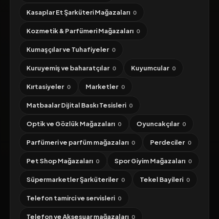
Kasaplar Et Şarküteri Mağazaları
0
Kozmetik & Parfümeri Mağazaları
0
Kumaşçılar ve Tuhafiyeler
0
Kuruyemiş ve baharatçılar
Kuyumcular
0
0
Kırtasiyeler
Marketler
0
0
Matbaalar Dijital Baskı Tesisleri
0
Optik ve Gözlük Mağazaları
Oyuncakçılar
0
0
Parfümeri ve parfüm mağazaları
Perdeciler
0
0
Pet Shop Mağazaları
Spor Giyim Mağazaları
0
0
Süpermarketler Şarküteriler
Tekel Bayileri
0
0
Telefon tamirci ve servisleri
0
Telefon ve Aksesuar mağazaları
0