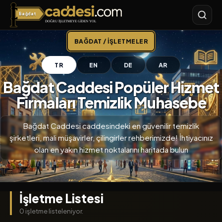
Bağdat
Bağdat Caddesi
BAĞDAT / İŞLETMELER
TR
EN
DE
AR
Bağdat Caddesi Popüler Hizmet
Firmaları Temizlik Muhasebe
Bağdat Caddesi caddesindeki en güvenilir temizlik
şirketleri, mali müşavirler, çilingirler rehberimizde! İhtiyacınız
olan en yakın hizmet noktalarını haritada bulun
İşletme Listesi
0 işletme listeleniyor.