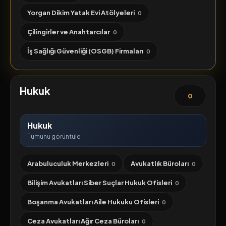
Yorgan Dikim Yatak Evi Atölyeleri
0
Çilingirler ve Anahtarcılar
0
İş Sağlığı Güvenliği (OSGB) Firmaları
0
Hukuk
0
Hukuk
Tümünü görüntüle
Arabuluculuk Merkezleri
Avukatlık Büroları
0
0
Bilişim Avukatları Siber Suçlar Hukuk Ofisleri
0
Boşanma Avukatları Aile Hukuku Ofisleri
0
Ceza Avukatları Ağır Ceza Büroları
0