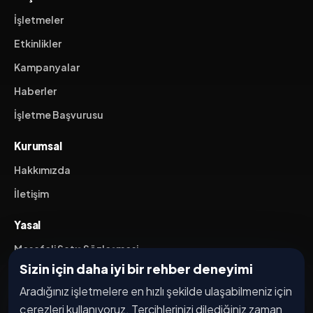
İşletmeler
Etkinlikler
Kampanyalar
Haberler
İşletme Başvurusu
Kurumsal
Hakkımızda
İletişim
Yasal
Mesafeli Satış Sözleşmesi
Sizin için daha iyi bir rehber deneyimi
İptal / İade Koşulları
Aradığınız işletmelere en hızlı şekilde ulaşabilmeniz için
Hizmet Şartları
çerezleri kullanıyoruz. Tercihlerinizi dilediğiniz zaman