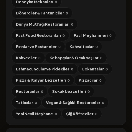
Deneyim Mekanları
0
Dönerciler & Tantuniciler
0
Dünya Mutfağı Restoranları
0
Fast Food Restoranları
Fasıl Meyhaneleri
0
0
Fırınlar ve Pastaneler
Kahvaltıcılar
0
0
Kahveciler
Kebapçılar & Ocakbaşılar
0
0
Lahmacuncular ve Pideciler
Lokantalar
0
0
Pizza & İtalyan Lezzetleri
Pizzacilar
0
0
Restoranlar
Sokak Lezzetleri
0
0
Tatlıcılar
Vegan & Sağlıklı Restoranlar
0
0
Yeni Nesil Meyhane
Çiğ Köfteciler
0
0