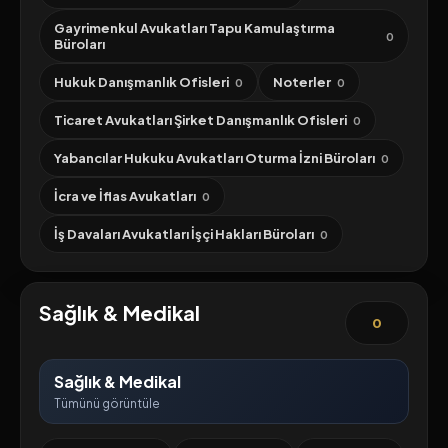
Gayrimenkul Avukatları Tapu Kamulaştırma
0
Büroları
Hukuk Danışmanlık Ofisleri
Noterler
0
0
Ticaret Avukatları Şirket Danışmanlık Ofisleri
0
Yabancılar Hukuku Avukatları Oturma İzni Büroları
0
İcra ve İflas Avukatları
0
İş Davaları Avukatları İşçi Hakları Büroları
0
Sağlık & Medikal
0
Sağlık & Medikal
Tümünü görüntüle