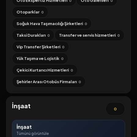
Oto Ekspertiz Hizmetleri
Oto Galerileri
0
0
Otoparklar
0
Soğuk Hava Taşımacılığı Şirketleri
0
Taksi Durakları
Transfer ve servis hizmetleri
0
0
Vip Transfer Şirketleri
0
Yük Taşıma ve Lojistik
0
Çekici Kurtarıcı Hizmetleri
0
Şehirler Arası Otobüs Firmaları
0
İnşaat
0
İnşaat
Tümünü görüntüle