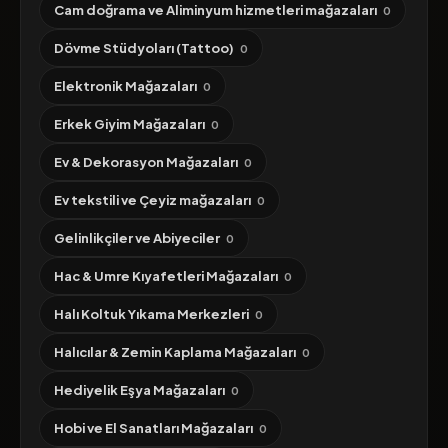
Cam doğrama ve Aliminyum hizmetleri mağazaları
0
Dövme Stüdyoları (Tattoo)
0
Elektronik Mağazaları
0
Erkek Giyim Mağazaları
0
Ev & Dekorasyon Mağazaları
0
Ev tekstili ve Çeyiz mağazaları
0
Gelinlikçiler ve Abiyeciler
0
Hac & Umre Kıyafetleri Mağazaları
0
Halı Koltuk Yıkama Merkezleri
0
Halıcılar & Zemin Kaplama Mağazaları
0
Hediyelik Eşya Mağazaları
0
Hobi ve El Sanatları Mağazaları
0