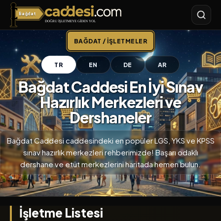
Bağdat
Bağdat Caddesi
BAĞDAT / İŞLETMELER
TR
EN
DE
AR
Bağdat Caddesi En İyi Sınav
Hazırlık Merkezleri ve
Dershaneler
Bağdat Caddesi caddesindeki en popüler LGS, YKS ve KPSS
sınav hazırlık merkezleri rehberimizde! Başarı odaklı
dershane ve etüt merkezlerini haritada hemen bulun.
İşletme Listesi