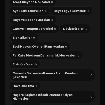
Araç Muayene Noktaları
0
Ayakkabı Tamircileri
Beyaz Eşya Servisleri
0
0
Boya ve Badana Ustaları
0
Cam ve Pimapen Servisleri
Döviz Büroları
0
0
Elektrikçiler
0
Evcil Hayvan Otelleri Pansiyonları
0
Fal Kafe Medyum Danışmanlık Merkezleri
0
Fotoğrafçılar
0
Güvenlik Sistemleri Kamera Alarm Kurulum
0
Şirketleri
Havalandırma
0
Haşere İlaçlama Böcek Dezenfeksiyon
0
Hizmetleri