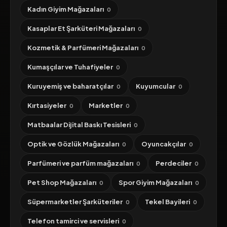
Kadın Giyim Mağazaları
0
Kasaplar Et Şarküteri Mağazaları
0
Kozmetik & Parfümeri Mağazaları
0
Kumaşçılar ve Tuhafiyeler
0
Kuruyemiş ve baharatçılar
Kuyumcular
0
0
Kırtasiyeler
Marketler
0
0
Matbaalar Dijital Baskı Tesisleri
0
Optik ve Gözlük Mağazaları
Oyuncakçılar
0
0
Parfümeri ve parfüm mağazaları
Perdeciler
0
0
Pet Shop Mağazaları
Spor Giyim Mağazaları
0
0
Süpermarketler Şarküteriler
Tekel Bayileri
0
0
Telefon tamirci ve servisleri
0