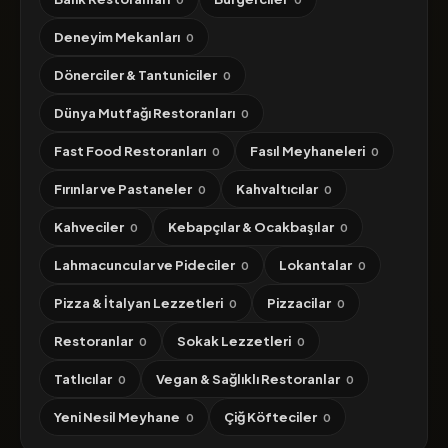
Deneyim Mekanları
0
Dönerciler & Tantuniciler
0
Dünya Mutfağı Restoranları
0
Fast Food Restoranları
Fasıl Meyhaneleri
0
0
Fırınlar ve Pastaneler
Kahvaltıcılar
0
0
Kahveciler
Kebapçılar & Ocakbaşılar
0
0
Lahmacuncular ve Pideciler
Lokantalar
0
0
Pizza & İtalyan Lezzetleri
Pizzacilar
0
0
Restoranlar
Sokak Lezzetleri
0
0
Tatlıcılar
Vegan & Sağlıklı Restoranlar
0
0
Yeni Nesil Meyhane
Çiğ Köfteciler
0
0