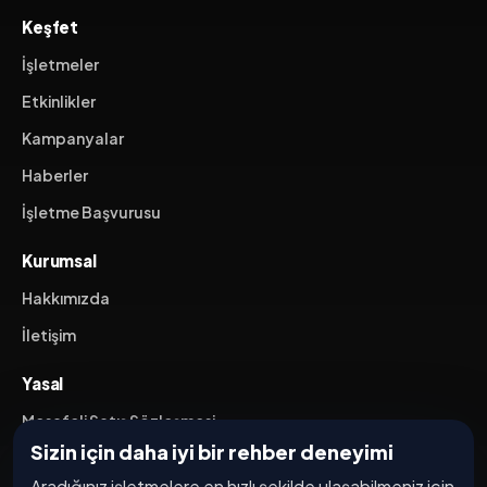
Keşfet
İşletmeler
Etkinlikler
Kampanyalar
Haberler
İşletme Başvurusu
Kurumsal
Hakkımızda
İletişim
Yasal
Mesafeli Satış Sözleşmesi
Sizin için daha iyi bir rehber deneyimi
İptal / İade Koşulları
Aradığınız işletmelere en hızlı şekilde ulaşabilmeniz için