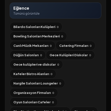
Eğlence
Tümünü görüntüle
Bilardo Salonları Kulüpleri
0
Bowling Salonları Merkezleri
0
Canlı Müzik Mekanları
Catering Firmaları
0
0
Düğün Salonları
Gece Kulüpleri Diskolar
0
0
Gece kulüpleri ve diskolar
0
Kafeler Bistro Alanları
0
Nargile Salonları Loungeler
0
Organizasyon Firmaları
0
Oyun Salonları Cafeler
0