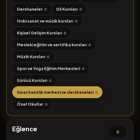
Dershaneler
Dil Kursları
0
0
Hobi sanat ve müzik kursları
0
Kişisel Gelişim Kursları
0
Mesleki eğitim ve sertifika kursları
0
Müzik Kursları
0
Spor ve Yoga Eğitim Merkezleri
0
Sürücü Kursları
0
Sınav hazırlık merkezi ve dershaneleri
0
Özel Okullar
0
Eğlence
0