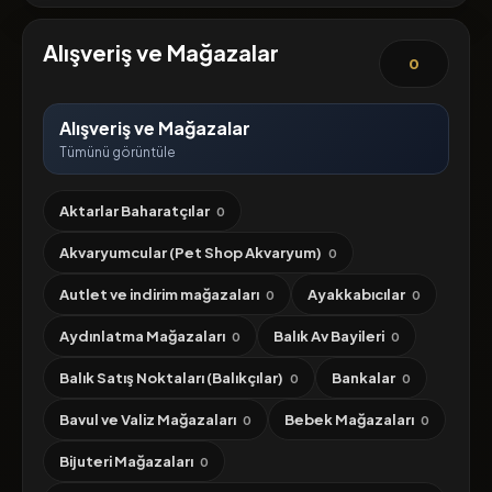
Alışveriş ve Mağazalar
0
Alışveriş ve Mağazalar
Tümünü görüntüle
Aktarlar Baharatçılar
0
Akvaryumcular (Pet Shop Akvaryum)
0
Autlet ve indirim mağazaları
Ayakkabıcılar
0
0
Aydınlatma Mağazaları
Balık Av Bayileri
0
0
Balık Satış Noktaları (Balıkçılar)
Bankalar
0
0
Bavul ve Valiz Mağazaları
Bebek Mağazaları
0
0
Bijuteri Mağazaları
0