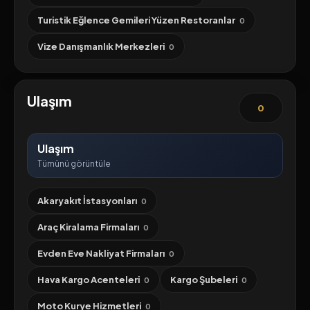
Turistik Eğlence Gemileri Yüzen Restoranlar
0
Vize Danışmanlık Merkezleri
0
Ulaşım
0
Ulaşım
Tümünü görüntüle
Akaryakıt İstasyonları
0
Araç Kiralama Firmaları
0
Evden Eve Nakliyat Firmaları
0
Hava Kargo Acenteleri
Kargo Şubeleri
0
0
Moto Kurye Hizmetleri
0