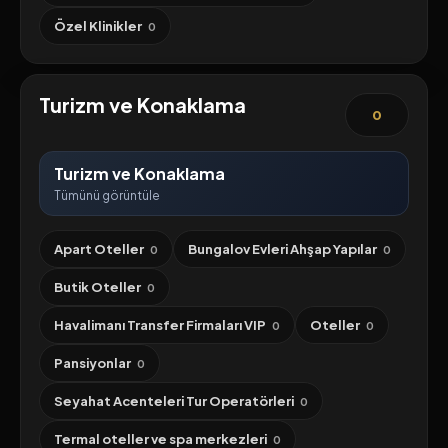
Özel Klinikler
0
Turizm ve Konaklama
0
Turizm ve Konaklama
Tümünü görüntüle
Apart Oteller
Bungalov Evleri Ahşap Yapılar
0
0
Butik Oteller
0
Havalimanı Transfer Firmaları VIP
Oteller
0
0
Pansiyonlar
0
Seyahat Acenteleri Tur Operatörleri
0
Termal oteller ve spa merkezleri
0