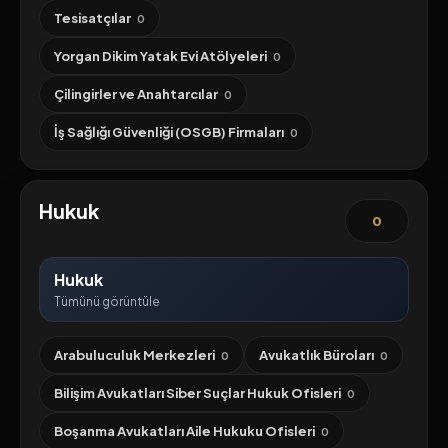
Tesisatçılar
0
Yorgan Dikim Yatak Evi Atölyeleri
0
Çilingirler ve Anahtarcılar
0
İş Sağlığı Güvenliği (OSGB) Firmaları
0
Hukuk
0
Hukuk
Tümünü görüntüle
Arabuluculuk Merkezleri
Avukatlık Büroları
0
0
Bilişim Avukatları Siber Suçlar Hukuk Ofisleri
0
Boşanma Avukatları Aile Hukuku Ofisleri
0