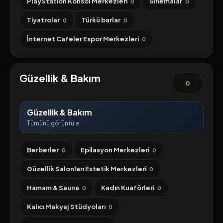
PlayStation Konsol Merkezleri
Sinemalar
0
0
Tiyatrolar
Türkü barlar
0
0
İnternet Cafeler Espor Merkezleri
0
Güzellik & Bakım
0
Güzellik & Bakım
Tümünü görüntüle
Berberler
Epilasyon Merkezleri
0
0
Güzellik Salonları Estetik Merkezleri
0
Hamam & Sauna
Kadın Kuaförleri
0
0
Kalıcı Makyaj Stüdyoları
0