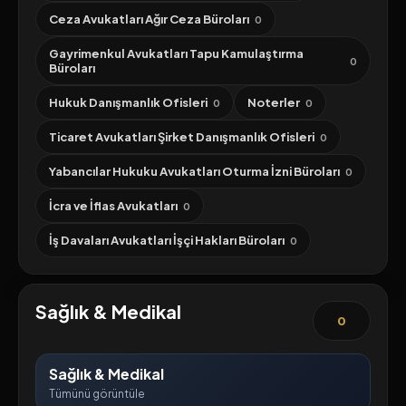
Ceza Avukatları Ağır Ceza Büroları
0
Gayrimenkul Avukatları Tapu Kamulaştırma
0
Büroları
Hukuk Danışmanlık Ofisleri
Noterler
0
0
Ticaret Avukatları Şirket Danışmanlık Ofisleri
0
Yabancılar Hukuku Avukatları Oturma İzni Büroları
0
İcra ve İflas Avukatları
0
İş Davaları Avukatları İşçi Hakları Büroları
0
Sağlık & Medikal
0
Sağlık & Medikal
Tümünü görüntüle