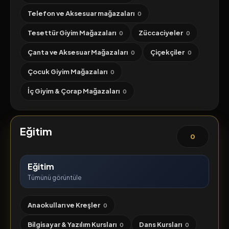
Telefon ve Aksesuar mağazaları
0
Tesettür Giyim Mağazaları
Züccaciyeler
0
0
Çanta ve Aksesuar Mağazaları
Çiçekçiler
0
0
Çocuk Giyim Mağazaları
0
İç Giyim & Çorap Mağazaları
0
Eğitim
0
Eğitim
Tümünü görüntüle
Anaokulları ve Kreşler
0
Bilgisayar & Yazılım Kursları
Dans Kursları
0
0