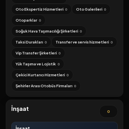
Oto Ekspertiz Hizmetleri
Oto Galerileri
0
0
Otoparklar
0
Soğuk Hava Taşımacılığı Şirketleri
0
Taksi Durakları
Transfer ve servis hizmetleri
0
0
Vip Transfer Şirketleri
0
Yük Taşıma ve Lojistik
0
Çekici Kurtarıcı Hizmetleri
0
Şehirler Arası Otobüs Firmaları
0
İnşaat
0
İnşaat