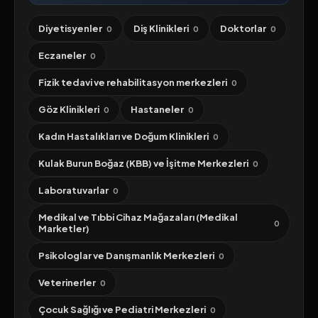
Diyetisyenler
Diş Klinikleri
Doktorlar
0
0
0
Eczaneler
0
Fizik tedavi ve rehabilitasyon merkezleri
0
Göz Klinikleri
Hastaneler
0
0
Kadın Hastalıkları ve Doğum Klinikleri
0
Kulak Burun Boğaz (KBB) ve İşitme Merkezleri
0
Laboratuvarlar
0
Medikal ve Tıbbi Cihaz Mağazaları (Medikal
0
Marketler)
Psikologlar ve Danışmanlık Merkezleri
0
Veterinerler
0
Çocuk Sağlığı ve Pediatri Merkezleri
0