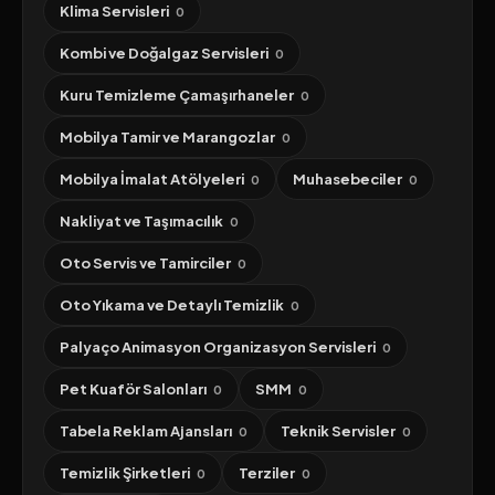
Klima Servisleri
0
Kombi ve Doğalgaz Servisleri
0
Kuru Temizleme Çamaşırhaneler
0
Mobilya Tamir ve Marangozlar
0
Mobilya İmalat Atölyeleri
Muhasebeciler
0
0
Nakliyat ve Taşımacılık
0
Oto Servis ve Tamirciler
0
Oto Yıkama ve Detaylı Temizlik
0
Palyaço Animasyon Organizasyon Servisleri
0
Pet Kuaför Salonları
SMM
0
0
Tabela Reklam Ajansları
Teknik Servisler
0
0
Temizlik Şirketleri
Terziler
0
0