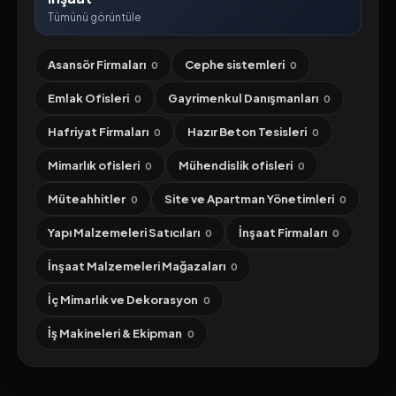
Tümünü görüntüle
Asansör Firmaları
Cephe sistemleri
0
0
Emlak Ofisleri
Gayrimenkul Danışmanları
0
0
Hafriyat Firmaları
Hazır Beton Tesisleri
0
0
Mimarlık ofisleri
Mühendislik ofisleri
0
0
Müteahhitler
Site ve Apartman Yönetimleri
0
0
Yapı Malzemeleri Satıcıları
İnşaat Firmaları
0
0
İnşaat Malzemeleri Mağazaları
0
İç Mimarlık ve Dekorasyon
0
İş Makineleri & Ekipman
0