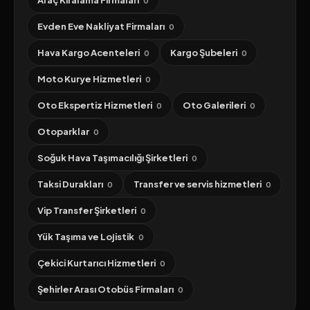
Araç Kiralama Firmaları
0
Evden Eve Nakliyat Firmaları
0
Hava Kargo Acenteleri
Kargo Şubeleri
0
0
Moto Kurye Hizmetleri
0
Oto Ekspertiz Hizmetleri
Oto Galerileri
0
0
Otoparklar
0
Soğuk Hava Taşımacılığı Şirketleri
0
Taksi Durakları
Transfer ve servis hizmetleri
0
0
Vip Transfer Şirketleri
0
Yük Taşıma ve Lojistik
0
Çekici Kurtarıcı Hizmetleri
0
Şehirler Arası Otobüs Firmaları
0