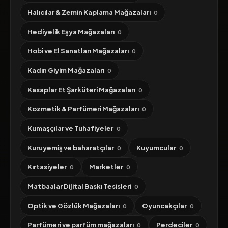
Halıcılar & Zemin Kaplama Mağazaları
0
Hediyelik Eşya Mağazaları
0
Hobi ve El Sanatları Mağazaları
0
Kadın Giyim Mağazaları
0
Kasaplar Et Şarküteri Mağazaları
0
Kozmetik & Parfümeri Mağazaları
0
Kumaşçılar ve Tuhafiyeler
0
Kuruyemiş ve baharatçılar
Kuyumcular
0
0
Kırtasiyeler
Marketler
0
0
Matbaalar Dijital Baskı Tesisleri
0
Optik ve Gözlük Mağazaları
Oyuncakçılar
0
0
Parfümeri ve parfüm mağazaları
Perdeciler
0
0