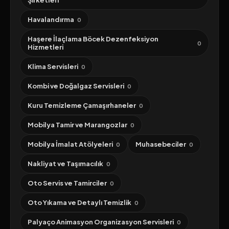
Şirketleri
Havalandırma
0
Haşere İlaçlama Böcek Dezenfeksiyon
0
Hizmetleri
Klima Servisleri
0
Kombi ve Doğalgaz Servisleri
0
Kuru Temizleme Çamaşırhaneler
0
Mobilya Tamir ve Marangozlar
0
Mobilya İmalat Atölyeleri
Muhasebeciler
0
0
Nakliyat ve Taşımacılık
0
Oto Servis ve Tamirciler
0
Oto Yıkama ve Detaylı Temizlik
0
Palyaço Animasyon Organizasyon Servisleri
0