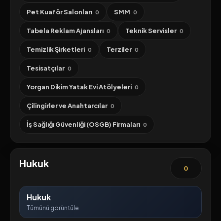
Pet Kuaför Salonları
SMM
0
0
Tabela Reklam Ajansları
Teknik Servisler
0
0
Temizlik Şirketleri
Terziler
0
0
Tesisatçılar
0
Yorgan Dikim Yatak Evi Atölyeleri
0
Çilingirler ve Anahtarcılar
0
İş Sağlığı Güvenliği (OSGB) Firmaları
0
Hukuk
0
Hukuk
Tümünü görüntüle