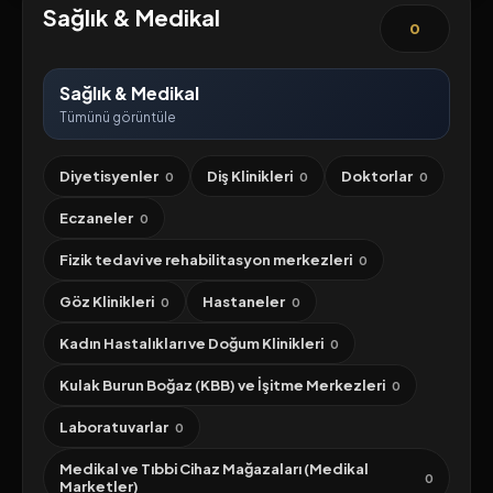
Sağlık & Medikal
0
Sağlık & Medikal
Tümünü görüntüle
Diyetisyenler
Diş Klinikleri
Doktorlar
0
0
0
Eczaneler
0
Fizik tedavi ve rehabilitasyon merkezleri
0
Göz Klinikleri
Hastaneler
0
0
Kadın Hastalıkları ve Doğum Klinikleri
0
Kulak Burun Boğaz (KBB) ve İşitme Merkezleri
0
Laboratuvarlar
0
Medikal ve Tıbbi Cihaz Mağazaları (Medikal
0
Marketler)