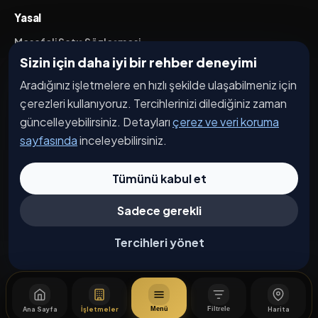
Yasal
Mesafeli Satış Sözleşmesi
Sizin için daha iyi bir rehber deneyimi
İptal / İade Koşulları
Aradığınız işletmelere en hızlı şekilde ulaşabilmeniz için
Hizmet Şartları
çerezleri kullanıyoruz. Tercihlerinizi dilediğiniz zaman
Gizlilik Politikası
güncelleyebilirsiniz. Detayları
çerez ve veri koruma
Üyelik Sözleşmesi
sayfasında
inceleyebilirsiniz.
Kişisel Veri Koruma
Tümünü kabul et
Sadece gerekli
© 2026 Bağdat Caddesi. Tüm hakları saklıdır.
Çerez Tercihleri
Tercihleri yönet
Ana Sayfa
İşletmeler
Harita
Menü
Filtrele