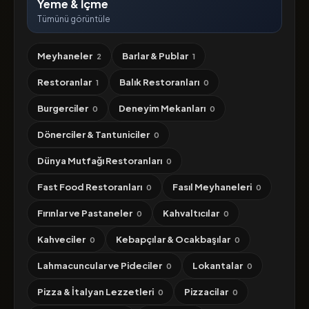
Yeme & İçme
Tümünü görüntüle
Meyhaneler
Barlar & Publar
2
1
Restoranlar
Balık Restoranları
1
0
Burgerciler
Deneyim Mekanları
0
0
Dönerciler & Tantuniciler
0
Dünya Mutfağı Restoranları
0
Fast Food Restoranları
Fasıl Meyhaneleri
0
0
Fırınlar ve Pastaneler
Kahvaltıcılar
0
0
Kahveciler
Kebapçılar & Ocakbaşılar
0
0
Lahmacuncular ve Pideciler
Lokantalar
0
0
Pizza & İtalyan Lezzetleri
Pizzacilar
0
0