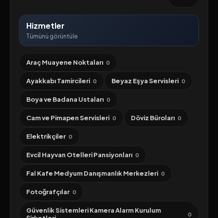
Hizmetler
Tümünü görüntüle
Araç Muayene Noktaları
0
Ayakkabı Tamircileri
Beyaz Eşya Servisleri
0
0
Boya ve Badana Ustaları
0
Cam ve Pimapen Servisleri
Döviz Büroları
0
0
Elektrikçiler
0
Evcil Hayvan Otelleri Pansiyonları
0
Fal Kafe Medyum Danışmanlık Merkezleri
0
Fotoğrafçılar
0
Güvenlik Sistemleri Kamera Alarm Kurulum
0