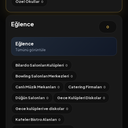
Özel Okullar
0
Eğlence
0
Eğlence
Tümünü görüntüle
Bilardo Salonları Kulüpleri
0
Bowling Salonları Merkezleri
0
Canlı Müzik Mekanları
Catering Firmaları
0
0
Düğün Salonları
Gece Kulüpleri Diskolar
0
0
Gece kulüpleri ve diskolar
0
Kafeler Bistro Alanları
0