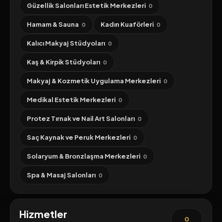
Güzellik Salonları Estetik Merkezleri
0
Hamam & Sauna
Kadın Kuaförleri
0
0
Kalıcı Makyaj Stüdyoları
0
Kaş & Kirpik Stüdyoları
0
Makyaj & Kozmetik Uygulama Merkezleri
0
Medikal Estetik Merkezleri
0
Protez Tırnak ve Nail Art Salonları
0
Saç Kaynak ve Peruk Merkezleri
0
Solaryum & Bronzlaşma Merkezleri
0
Spa & Masaj Salonları
0
Hizmetler
0