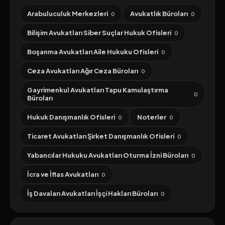
Arabuluculuk Merkezleri
Avukatlık Büroları
0
0
Bilişim Avukatları Siber Suçlar Hukuk Ofisleri
0
Boşanma Avukatları Aile Hukuku Ofisleri
0
Ceza Avukatları Ağır Ceza Büroları
0
Gayrimenkul Avukatları Tapu Kamulaştırma
0
Büroları
Hukuk Danışmanlık Ofisleri
Noterler
0
0
Ticaret Avukatları Şirket Danışmanlık Ofisleri
0
Yabancılar Hukuku Avukatları Oturma İzni Büroları
0
İcra ve İflas Avukatları
0
İş Davaları Avukatları İşçi Hakları Büroları
0