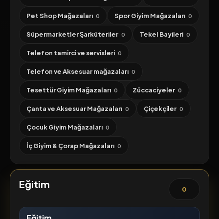
Pet Shop Mağazaları
Spor Giyim Mağazaları
0
0
Süpermarketler Şarküteriler
Tekel Bayileri
0
0
Telefon tamirci ve servisleri
0
Telefon ve Aksesuar mağazaları
0
Tesettür Giyim Mağazaları
Züccaciyeler
0
0
Çanta ve Aksesuar Mağazaları
Çiçekçiler
0
0
Çocuk Giyim Mağazaları
0
İç Giyim & Çorap Mağazaları
0
Eğitim
0
Eğitim