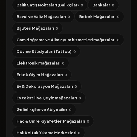
Balık Satış Noktaları (Balıkçılar)
Bankalar
0
0
Bavul ve Valiz Mağazaları
Bebek Mağazaları
0
0
Bijuteri Mağazaları
0
Cam doğrama ve Aliminyum hizmetleri mağazaları
0
Dövme Stüdyoları (Tattoo)
0
Elektronik Mağazaları
0
Erkek Giyim Mağazaları
0
Ev & Dekorasyon Mağazaları
0
Ev tekstili ve Çeyiz mağazaları
0
Gelinlikçiler ve Abiyeciler
0
Hac & Umre Kıyafetleri Mağazaları
0
Halı Koltuk Yıkama Merkezleri
0