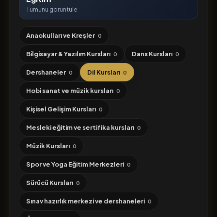
Tümünü görüntüle
Anaokulları ve Kreşler
0
Bilgisayar & Yazılım Kursları
Dans Kursları
0
0
Dershaneler
Dil Kursları
0
0
Hobi sanat ve müzik kursları
0
Kişisel Gelişim Kursları
0
Mesleki eğitim ve sertifika kursları
0
Müzik Kursları
0
Spor ve Yoga Eğitim Merkezleri
0
Sürücü Kursları
0
Sınav hazırlık merkezi ve dershaneleri
0