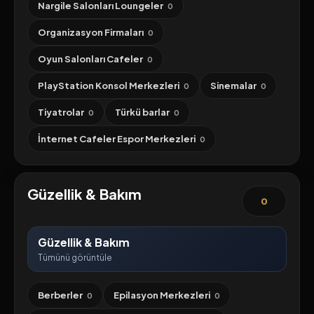
Nargile Salonları Loungeler
0
Organizasyon Firmaları
0
Oyun Salonları Cafeler
0
PlayStation Konsol Merkezleri
Sinemalar
0
0
Tiyatrolar
Türkü barlar
0
0
İnternet Cafeler Espor Merkezleri
0
Güzellik & Bakım
0
Güzellik & Bakım
Tümünü görüntüle
Berberler
Epilasyon Merkezleri
0
0