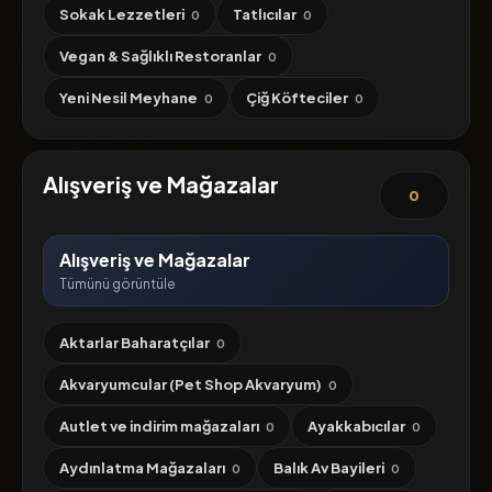
Sokak Lezzetleri
Tatlıcılar
0
0
Vegan & Sağlıklı Restoranlar
0
Yeni Nesil Meyhane
Çiğ Köfteciler
0
0
Alışveriş ve Mağazalar
0
Alışveriş ve Mağazalar
Tümünü görüntüle
Aktarlar Baharatçılar
0
Akvaryumcular (Pet Shop Akvaryum)
0
Autlet ve indirim mağazaları
Ayakkabıcılar
0
0
Aydınlatma Mağazaları
Balık Av Bayileri
0
0