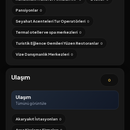
Pansiyonlar
0
Seyahat Acenteleri Tur Operatörleri
0
Termal oteller ve spa merkezleri
0
Turistik Eğlence Gemileri Yüzen Restoranlar
0
Vize Danışmanlık Merkezleri
0
Ulaşım
0
Ulaşım
Tümünü görüntüle
Akaryakıt İstasyonları
0