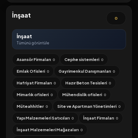
İnşaat
0
İnşaat
Tümünü görüntüle
Asansör Firmaları
Cephe sistemleri
0
0
Emlak Ofisleri
Gayrimenkul Danışmanları
0
0
Hafriyat Firmaları
Hazır Beton Tesisleri
0
0
Mimarlık ofisleri
Mühendislik ofisleri
0
0
Müteahhitler
Site ve Apartman Yönetimleri
0
0
Yapı Malzemeleri Satıcıları
İnşaat Firmaları
0
0
İnşaat Malzemeleri Mağazaları
0