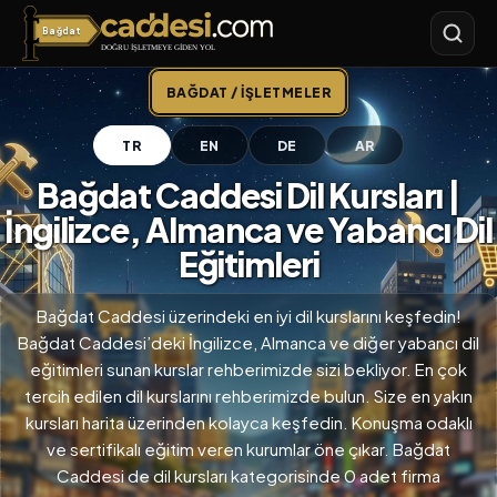
Bağdat
Bağdat Caddesi
BAĞDAT / İŞLETMELER
TR
EN
DE
AR
Bağdat Caddesi Dil Kursları |
İngilizce, Almanca ve Yabancı Dil
Eğitimleri
Bağdat Caddesi üzerindeki en iyi dil kurslarını keşfedin!
Bağdat Caddesi’deki İngilizce, Almanca ve diğer yabancı dil
eğitimleri sunan kurslar rehberimizde sizi bekliyor. En çok
tercih edilen dil kurslarını rehberimizde bulun. Size en yakın
kursları harita üzerinden kolayca keşfedin. Konuşma odaklı
ve sertifikalı eğitim veren kurumlar öne çıkar. Bağdat
Caddesi de dil kursları kategorisinde 0 adet firma