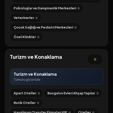
Psikologlar ve Danışmanlık Merkezleri
0
Veterinerler
0
Çocuk Sağlığı ve Pediatri Merkezleri
0
Özel Klinikler
0
Turizm ve Konaklama
0
Turizm ve Konaklama
Tümünü görüntüle
Apart Oteller
Bungalov Evleri Ahşap Yapılar
0
0
Butik Oteller
0
Havalimanı Transfer Firmaları VIP
Oteller
0
0