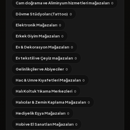
Cam doğrama ve Aliminyum hizmetleri mağazaları
0
Dövme Stüdyoları (Tattoo)
0
Elektronik Mağazaları
0
Erkek Giyim Mağazaları
0
Ev & Dekorasyon Mağazaları
0
Ev tekstili ve Çeyiz mağazaları
0
Gelinlikçiler ve Abiyeciler
0
Hac & Umre Kıyafetleri Mağazaları
0
Halı Koltuk Yıkama Merkezleri
0
Halıcılar & Zemin Kaplama Mağazaları
0
Hediyelik Eşya Mağazaları
0
Hobi ve El Sanatları Mağazaları
0