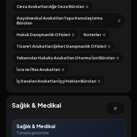
Ceza Avukatları Ağır Ceza Büroları
0
Gayrimenkul Avukatları Tapu Kamulaştırma
0
Büroları
Hukuk Danışmanlık Ofisleri
Noterler
0
0
Ticaret Avukatları Şirket Danışmanlık Ofisleri
0
Yabancılar Hukuku Avukatları Oturma İzni Büroları
0
İcra ve İflas Avukatları
0
İş Davaları Avukatları İşçi Hakları Büroları
0
Sağlık & Medikal
0
Sağlık & Medikal
Tümünü görüntüle