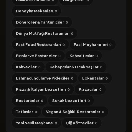
Deneyim Mekanları
0
Dönerciler & Tantuniciler
0
Dünya Mutfağı Restoranları
0
Fast Food Restoranları
Fasıl Meyhaneleri
0
0
Fırınlar ve Pastaneler
Kahvaltıcılar
0
0
Kahveciler
Kebapçılar & Ocakbaşılar
0
0
Lahmacuncular ve Pideciler
Lokantalar
0
0
Pizza & İtalyan Lezzetleri
Pizzacilar
0
0
Restoranlar
Sokak Lezzetleri
0
0
Tatlıcılar
Vegan & Sağlıklı Restoranlar
0
0
Yeni Nesil Meyhane
Çiğ Köfteciler
0
0