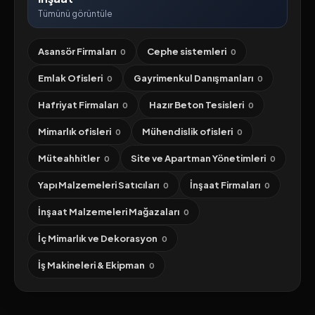
Tümünü görüntüle
Asansör Firmaları
Cephe sistemleri
0
0
Emlak Ofisleri
Gayrimenkul Danışmanları
0
0
Hafriyat Firmaları
Hazır Beton Tesisleri
0
0
Mimarlık ofisleri
Mühendislik ofisleri
0
0
Müteahhitler
Site ve Apartman Yönetimleri
0
0
Yapı Malzemeleri Satıcıları
İnşaat Firmaları
0
0
İnşaat Malzemeleri Mağazaları
0
İç Mimarlık ve Dekorasyon
0
İş Makineleri & Ekipman
0