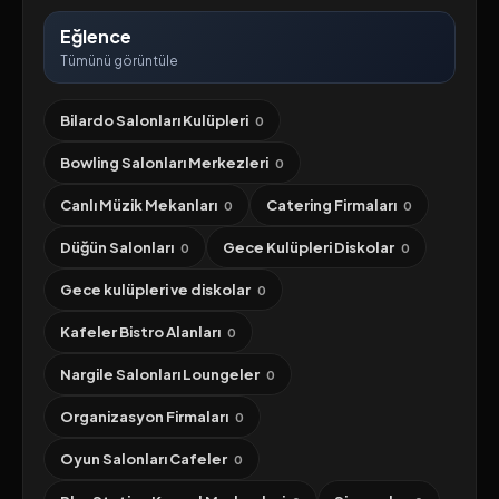
Eğlence
Tümünü görüntüle
Bilardo Salonları Kulüpleri
0
Bowling Salonları Merkezleri
0
Canlı Müzik Mekanları
Catering Firmaları
0
0
Düğün Salonları
Gece Kulüpleri Diskolar
0
0
Gece kulüpleri ve diskolar
0
Kafeler Bistro Alanları
0
Nargile Salonları Loungeler
0
Organizasyon Firmaları
0
Oyun Salonları Cafeler
0