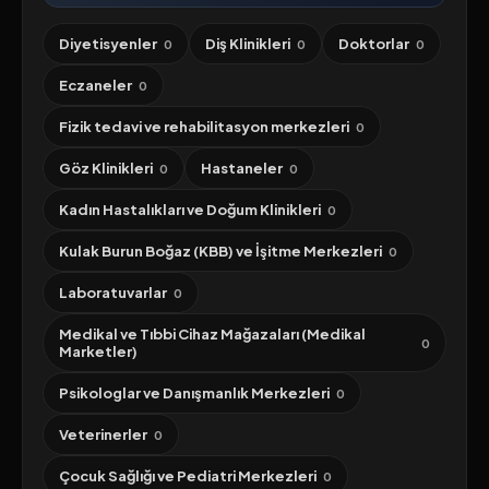
Diyetisyenler
Diş Klinikleri
Doktorlar
0
0
0
Eczaneler
0
Fizik tedavi ve rehabilitasyon merkezleri
0
Göz Klinikleri
Hastaneler
0
0
Kadın Hastalıkları ve Doğum Klinikleri
0
Kulak Burun Boğaz (KBB) ve İşitme Merkezleri
0
Laboratuvarlar
0
Medikal ve Tıbbi Cihaz Mağazaları (Medikal
0
Marketler)
Psikologlar ve Danışmanlık Merkezleri
0
Veterinerler
0
Çocuk Sağlığı ve Pediatri Merkezleri
0