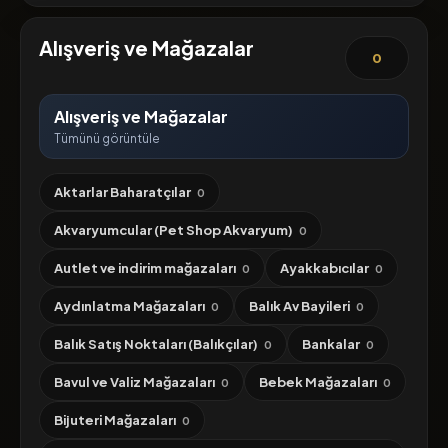
Alışveriş ve Mağazalar
0
Alışveriş ve Mağazalar
Tümünü görüntüle
Aktarlar Baharatçılar
0
Akvaryumcular (Pet Shop Akvaryum)
0
Autlet ve indirim mağazaları
Ayakkabıcılar
0
0
Aydınlatma Mağazaları
Balık Av Bayileri
0
0
Balık Satış Noktaları (Balıkçılar)
Bankalar
0
0
Bavul ve Valiz Mağazaları
Bebek Mağazaları
0
0
Bijuteri Mağazaları
0