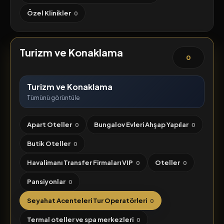
Özel Klinikler
0
Turizm ve Konaklama
0
Turizm ve Konaklama
Tümünü görüntüle
Apart Oteller
Bungalov Evleri Ahşap Yapılar
0
0
Butik Oteller
0
Havalimanı Transfer Firmaları VIP
Oteller
0
0
Pansiyonlar
0
Seyahat Acenteleri Tur Operatörleri
0
Termal oteller ve spa merkezleri
0