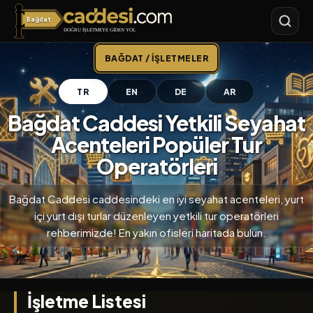
Bağdat
Bağdat Caddesi
BAĞDAT / İŞLETMELER
TR
EN
DE
AR
Bağdat Caddesi Yetkili Seyahat
Acenteleri Popüler Tur
Operatörleri
Bağdat Caddesi caddesindeki en iyi seyahat acenteleri, yurt
içi yurt dışı turlar düzenleyen yetkili tur operatörleri
rehberimizde! En yakın ofisleri haritada bulun.
İşletme Listesi