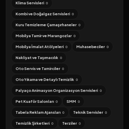
Klima Servisleri
0
Kombi ve Doğalgaz Servisleri
0
Kuru Temizleme Çamaşırhaneler
0
Mobilya Tamir ve Marangozlar
0
Mobilya İmalat Atölyeleri
Muhasebeciler
0
0
Nakliyat ve Taşımacılık
0
Oto Servis ve Tamirciler
0
Oto Yıkama ve Detaylı Temizlik
0
Palyaço Animasyon Organizasyon Servisleri
0
Pet Kuaför Salonları
SMM
0
0
Tabela Reklam Ajansları
Teknik Servisler
0
0
Temizlik Şirketleri
Terziler
0
0