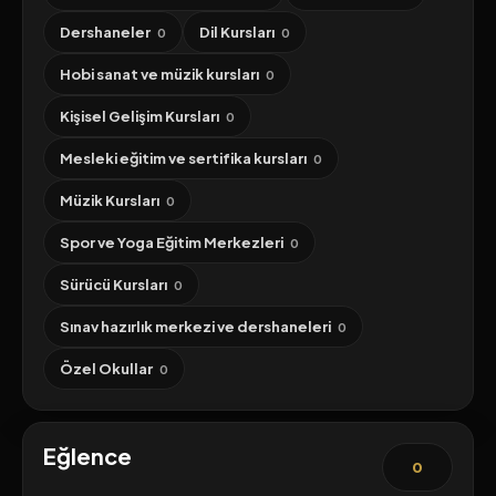
Dershaneler
Dil Kursları
0
0
Hobi sanat ve müzik kursları
0
Kişisel Gelişim Kursları
0
Mesleki eğitim ve sertifika kursları
0
Müzik Kursları
0
Spor ve Yoga Eğitim Merkezleri
0
Sürücü Kursları
0
Sınav hazırlık merkezi ve dershaneleri
0
Özel Okullar
0
Eğlence
0