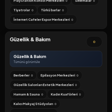
PlayStation Konsol Merkezleri
Sinemalar
0
0
Tiyatrolar
Türkü barlar
0
0
İnternet Cafeler Espor Merkezleri
0
Güzellik & Bakım
0
Güzellik & Bakım
Tümünü görüntüle
Berberler
Epilasyon Merkezleri
0
0
Güzellik Salonları Estetik Merkezleri
0
Hamam & Sauna
Kadın Kuaförleri
0
0
Kalıcı Makyaj Stüdyoları
0