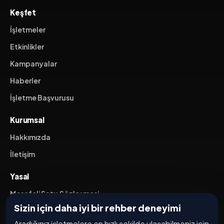
Keşfet
İşletmeler
Etkinlikler
Kampanyalar
Haberler
İşletme Başvurusu
Kurumsal
Hakkımızda
İletişim
Yasal
Mesafeli Satış Sözleşmesi
Sizin için daha iyi bir rehber deneyimi
İptal / İade Koşulları
Aradığınız işletmelere en hızlı şekilde ulaşabilmeniz için