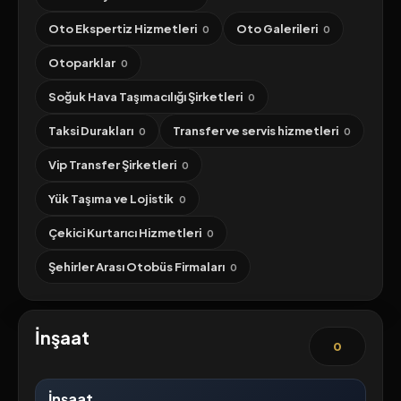
Oto Ekspertiz Hizmetleri
Oto Galerileri
0
0
Otoparklar
0
Soğuk Hava Taşımacılığı Şirketleri
0
Taksi Durakları
Transfer ve servis hizmetleri
0
0
Vip Transfer Şirketleri
0
Yük Taşıma ve Lojistik
0
Çekici Kurtarıcı Hizmetleri
0
Şehirler Arası Otobüs Firmaları
0
İnşaat
0
İnşaat