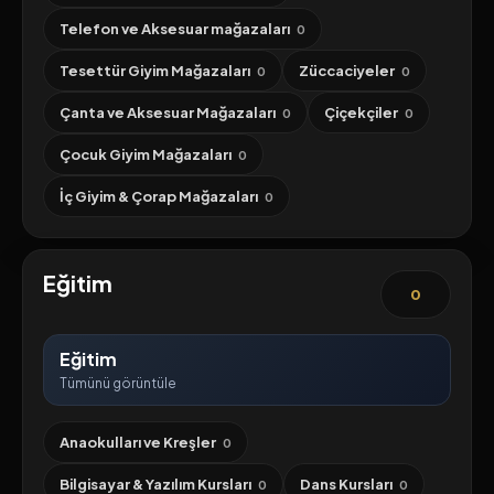
Telefon ve Aksesuar mağazaları
0
Tesettür Giyim Mağazaları
Züccaciyeler
0
0
Çanta ve Aksesuar Mağazaları
Çiçekçiler
0
0
Çocuk Giyim Mağazaları
0
İç Giyim & Çorap Mağazaları
0
Eğitim
0
Eğitim
Tümünü görüntüle
Anaokulları ve Kreşler
0
Bilgisayar & Yazılım Kursları
Dans Kursları
0
0