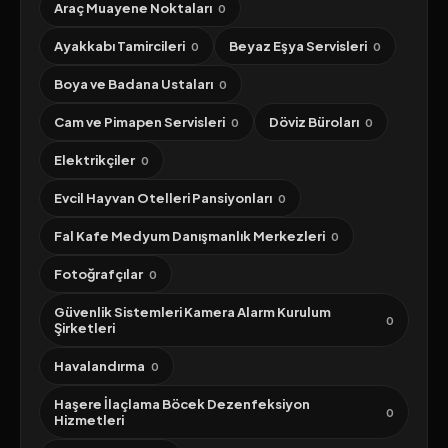
Araç Muayene Noktaları
0
Ayakkabı Tamircileri
Beyaz Eşya Servisleri
0
0
Boya ve Badana Ustaları
0
Cam ve Pimapen Servisleri
Döviz Büroları
0
0
Elektrikçiler
0
Evcil Hayvan Otelleri Pansiyonları
0
Fal Kafe Medyum Danışmanlık Merkezleri
0
Fotoğrafçılar
0
Güvenlik Sistemleri Kamera Alarm Kurulum
0
Şirketleri
Havalandırma
0
Haşere İlaçlama Böcek Dezenfeksiyon
0
Hizmetleri