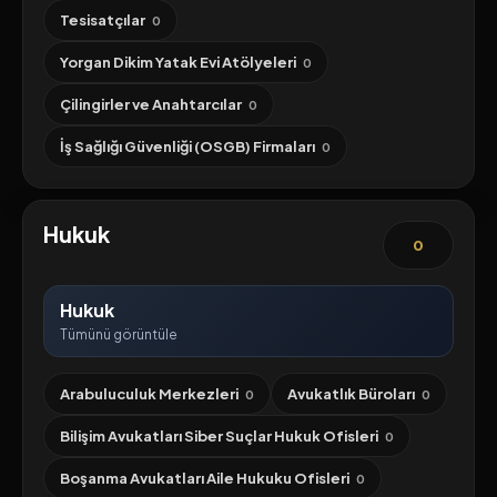
Tesisatçılar
0
Yorgan Dikim Yatak Evi Atölyeleri
0
Çilingirler ve Anahtarcılar
0
İş Sağlığı Güvenliği (OSGB) Firmaları
0
Hukuk
0
Hukuk
Tümünü görüntüle
Arabuluculuk Merkezleri
Avukatlık Büroları
0
0
Bilişim Avukatları Siber Suçlar Hukuk Ofisleri
0
Boşanma Avukatları Aile Hukuku Ofisleri
0