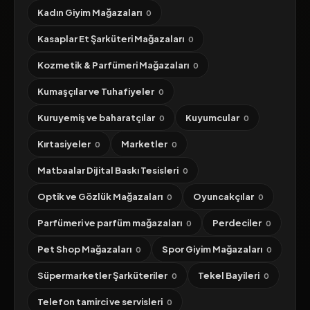
Kadın Giyim Mağazaları
0
Kasaplar Et Şarküteri Mağazaları
0
Kozmetik & Parfümeri Mağazaları
0
Kumaşçılar ve Tuhafiyeler
0
Kuruyemiş ve baharatçılar
Kuyumcular
0
0
Kırtasiyeler
Marketler
0
0
Matbaalar Dijital Baskı Tesisleri
0
Optik ve Gözlük Mağazaları
Oyuncakçılar
0
0
Parfümeri ve parfüm mağazaları
Perdeciler
0
0
Pet Shop Mağazaları
Spor Giyim Mağazaları
0
0
Süpermarketler Şarküteriler
Tekel Bayileri
0
0
Telefon tamirci ve servisleri
0