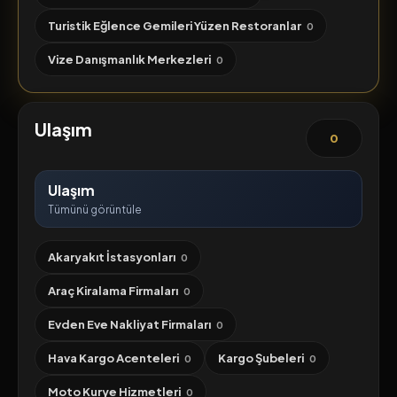
Turistik Eğlence Gemileri Yüzen Restoranlar
0
Vize Danışmanlık Merkezleri
0
Ulaşım
0
Ulaşım
Tümünü görüntüle
Akaryakıt İstasyonları
0
Araç Kiralama Firmaları
0
Evden Eve Nakliyat Firmaları
0
Hava Kargo Acenteleri
Kargo Şubeleri
0
0
Moto Kurye Hizmetleri
0