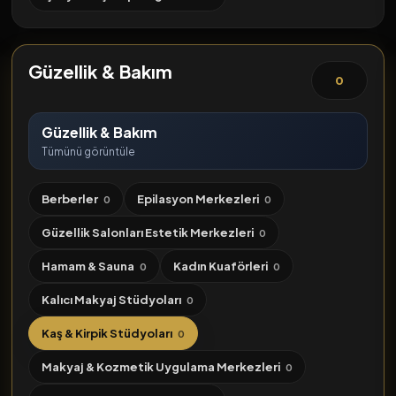
Güzellik & Bakım
0
Güzellik & Bakım
Tümünü görüntüle
Berberler
Epilasyon Merkezleri
0
0
Güzellik Salonları Estetik Merkezleri
0
Hamam & Sauna
Kadın Kuaförleri
0
0
Kalıcı Makyaj Stüdyoları
0
Kaş & Kirpik Stüdyoları
0
Makyaj & Kozmetik Uygulama Merkezleri
0