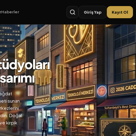
r
Haberler
Giriş Yap
Kayıt Ol
tüdyoları
asarımı
Bağdat
meti sunan
rkezlerini
edin. Doğal
e kirpik