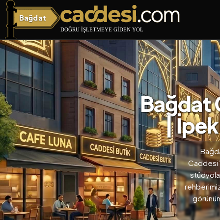
Bağdat
Bağdat Caddesi
Bağdat C
| İpek
Bağda
Caddesi’d
stüdyolar
rehberimiz
görünüm