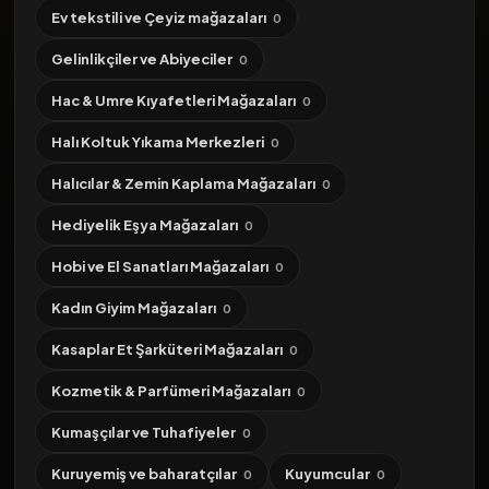
Ev tekstili ve Çeyiz mağazaları
0
Gelinlikçiler ve Abiyeciler
0
Hac & Umre Kıyafetleri Mağazaları
0
Halı Koltuk Yıkama Merkezleri
0
Halıcılar & Zemin Kaplama Mağazaları
0
Hediyelik Eşya Mağazaları
0
Hobi ve El Sanatları Mağazaları
0
Kadın Giyim Mağazaları
0
Kasaplar Et Şarküteri Mağazaları
0
Kozmetik & Parfümeri Mağazaları
0
Kumaşçılar ve Tuhafiyeler
0
Kuruyemiş ve baharatçılar
Kuyumcular
0
0