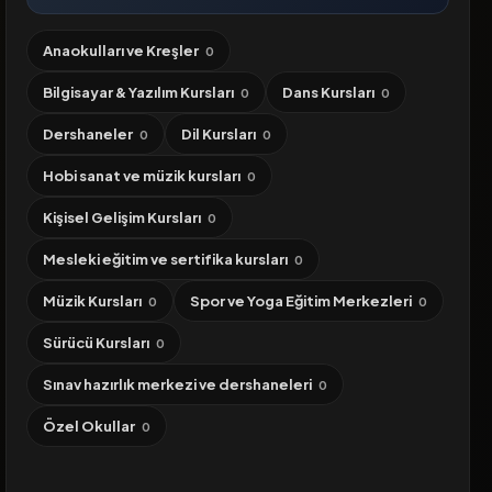
Anaokulları ve Kreşler
0
Bilgisayar & Yazılım Kursları
Dans Kursları
0
0
Dershaneler
Dil Kursları
0
0
Hobi sanat ve müzik kursları
0
Kişisel Gelişim Kursları
0
Mesleki eğitim ve sertifika kursları
0
Müzik Kursları
Spor ve Yoga Eğitim Merkezleri
0
0
Sürücü Kursları
0
Sınav hazırlık merkezi ve dershaneleri
0
Özel Okullar
0