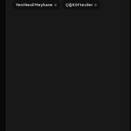
Yeni Nesil Meyhane
Çiğ Köfteciler
0
0