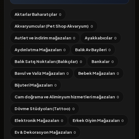
Aktarlar Baharatçılar
0
Akvaryumcular (Pet Shop Akvaryum)
0
Autlet ve indirim mağazaları
Ayakkabıcılar
0
0
Aydınlatma Mağazaları
Balık Av Bayileri
0
0
Balık Satış Noktaları (Balıkçılar)
Bankalar
0
0
Bavul ve Valiz Mağazaları
Bebek Mağazaları
0
0
Bijuteri Mağazaları
0
Cam doğrama ve Aliminyum hizmetleri mağazaları
0
Dövme Stüdyoları (Tattoo)
0
Elektronik Mağazaları
Erkek Giyim Mağazaları
0
0
Ev & Dekorasyon Mağazaları
0