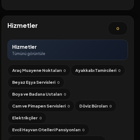
Hizmetler
0
Hizmetler
Tümünü görüntüle
Araç Muayene Noktaları
Ayakkabı Tamircileri
0
0
Beyaz Eşya Servisleri
0
Boya ve Badana Ustaları
0
Cam ve Pimapen Servisleri
Döviz Büroları
0
0
Elektrikçiler
0
Evcil Hayvan Otelleri Pansiyonları
0