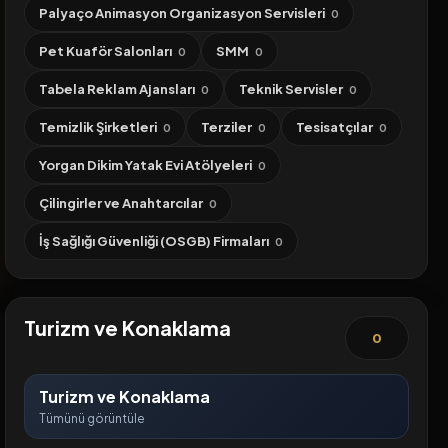
Palyaço Animasyon Organizasyon Servisleri
0
Pet Kuaför Salonları
SMM
0
0
Tabela Reklam Ajansları
Teknik Servisler
0
0
Temizlik Şirketleri
Terziler
Tesisatçılar
0
0
0
Yorgan Dikim Yatak Evi Atölyeleri
0
Çilingirler ve Anahtarcılar
0
İş Sağlığı Güvenliği (OSGB) Firmaları
0
Turizm ve Konaklama
0
Turizm ve Konaklama
Tümünü görüntüle