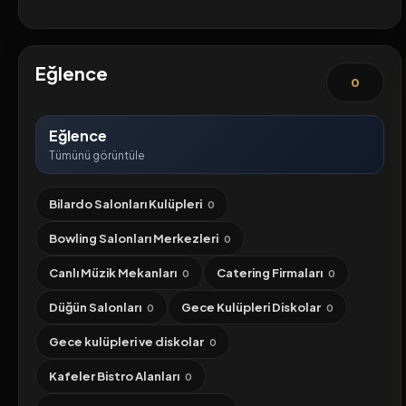
Eğlence
0
Eğlence
Tümünü görüntüle
Bilardo Salonları Kulüpleri
0
Bowling Salonları Merkezleri
0
Canlı Müzik Mekanları
Catering Firmaları
0
0
Düğün Salonları
Gece Kulüpleri Diskolar
0
0
Gece kulüpleri ve diskolar
0
Kafeler Bistro Alanları
0