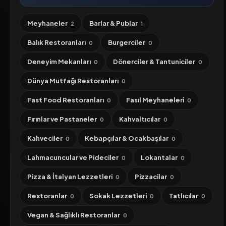
Meyhaneler
Barlar & Publar
2
1
Balık Restoranları
Burgerciler
0
0
Deneyim Mekanları
Dönerciler & Tantuniciler
0
0
Dünya Mutfağı Restoranları
0
Fast Food Restoranları
Fasıl Meyhaneleri
0
0
Fırınlar ve Pastaneler
Kahvaltıcılar
0
0
Kahveciler
Kebapçılar & Ocakbaşılar
0
0
Lahmacuncular ve Pideciler
Lokantalar
0
0
Pizza & İtalyan Lezzetleri
Pizzacilar
0
0
Restoranlar
Sokak Lezzetleri
Tatlıcılar
0
0
0
Vegan & Sağlıklı Restoranlar
0