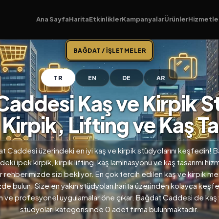
Ana Sayfa
Harita
Etkinlikler
Kampanyalar
Ürünler
Hizmetle
BAĞDAT / İŞLETMELER
TR
EN
DE
AR
addesi Kaş ve Kirpik S
 Kirpik, Lifting ve Kaş T
t Caddesi üzerindeki en iyi kaş ve kirpik stüdyolarını keşfedin! 
eki ipek kirpik, kirpik lifting, kaş laminasyonu ve kaş tasarımı hiz
 rehberimizde sizi bekliyor. En çok tercih edilen kaş ve kirpik me
de bulun. Size en yakın stüdyoları harita üzerinden kolayca keşf
 ve profesyonel uygulamalar öne çıkar. Bağdat Caddesi de kaş v
stüdyoları kategorisinde 0 adet firma bulunmaktadır.