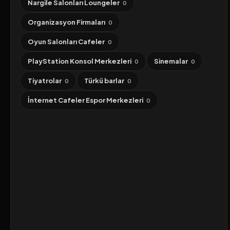
Nargile Salonları Loungeler
0
Organizasyon Firmaları
0
Oyun Salonları Cafeler
0
PlayStation Konsol Merkezleri
Sinemalar
0
0
Tiyatrolar
Türkü barlar
0
0
İnternet Cafeler Espor Merkezleri
0