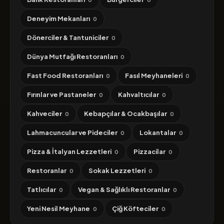
Deneyim Mekanları
0
Dönerciler & Tantuniciler
0
Dünya Mutfağı Restoranları
0
Fast Food Restoranları
Fasıl Meyhaneleri
0
0
Fırınlar ve Pastaneler
Kahvaltıcılar
0
0
Kahveciler
Kebapçılar & Ocakbaşılar
0
0
Lahmacuncular ve Pideciler
Lokantalar
0
0
Pizza & İtalyan Lezzetleri
Pizzacilar
0
0
Restoranlar
Sokak Lezzetleri
0
0
Tatlıcılar
Vegan & Sağlıklı Restoranlar
0
0
Yeni Nesil Meyhane
Çiğ Köfteciler
0
0