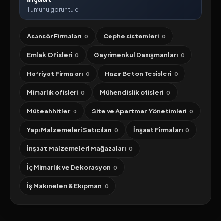
Tümünü görüntüle
Asansör Firmaları
Cephe sistemleri
0
0
Emlak Ofisleri
Gayrimenkul Danışmanları
0
0
Hafriyat Firmaları
Hazır Beton Tesisleri
0
0
Mimarlık ofisleri
Mühendislik ofisleri
0
0
Müteahhitler
Site ve Apartman Yönetimleri
0
0
Yapı Malzemeleri Satıcıları
İnşaat Firmaları
0
0
İnşaat Malzemeleri Mağazaları
0
İç Mimarlık ve Dekorasyon
0
İş Makineleri & Ekipman
0