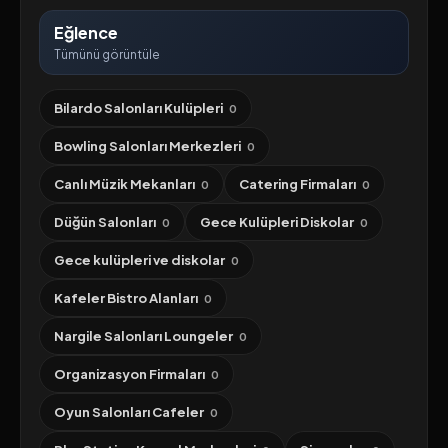
Eğlence
Tümünü görüntüle
Bilardo Salonları Kulüpleri
0
Bowling Salonları Merkezleri
0
Canlı Müzik Mekanları
Catering Firmaları
0
0
Düğün Salonları
Gece Kulüpleri Diskolar
0
0
Gece kulüpleri ve diskolar
0
Kafeler Bistro Alanları
0
Nargile Salonları Loungeler
0
Organizasyon Firmaları
0
Oyun Salonları Cafeler
0