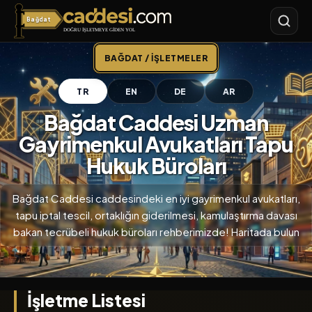
Bağdat
Bağdat Caddesi
BAĞDAT / İŞLETMELER
TR
EN
DE
AR
Bağdat Caddesi Uzman
Gayrimenkul Avukatları Tapu
Hukuk Büroları
Bağdat Caddesi caddesindeki en iyi gayrimenkul avukatları,
tapu iptal tescil, ortaklığın giderilmesi, kamulaştırma davası
bakan tecrübeli hukuk büroları rehberimizde! Haritada bulun
İşletme Listesi