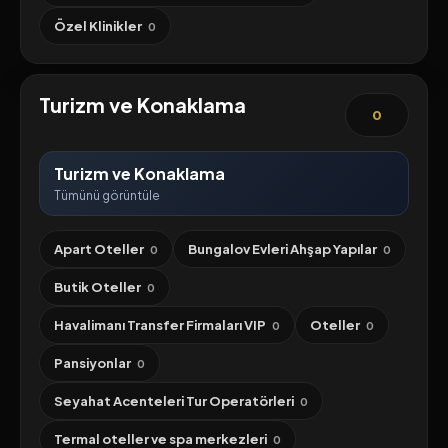
Özel Klinikler
0
Turizm ve Konaklama
0
Turizm ve Konaklama
Tümünü görüntüle
Apart Oteller
Bungalov Evleri Ahşap Yapılar
0
0
Butik Oteller
0
Havalimanı Transfer Firmaları VIP
Oteller
0
0
Pansiyonlar
0
Seyahat Acenteleri Tur Operatörleri
0
Termal oteller ve spa merkezleri
0