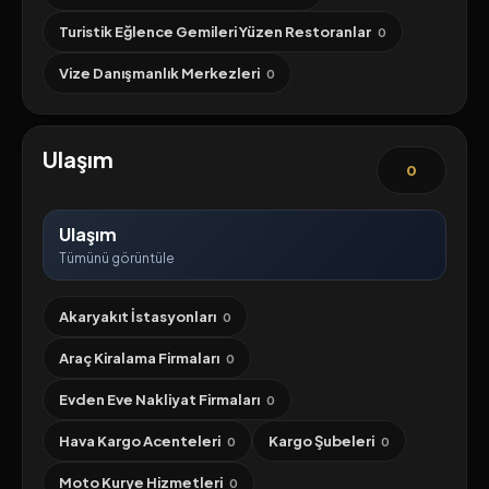
Turistik Eğlence Gemileri Yüzen Restoranlar
0
Vize Danışmanlık Merkezleri
0
Ulaşım
0
Ulaşım
Tümünü görüntüle
Akaryakıt İstasyonları
0
Araç Kiralama Firmaları
0
Evden Eve Nakliyat Firmaları
0
Hava Kargo Acenteleri
Kargo Şubeleri
0
0
Moto Kurye Hizmetleri
0