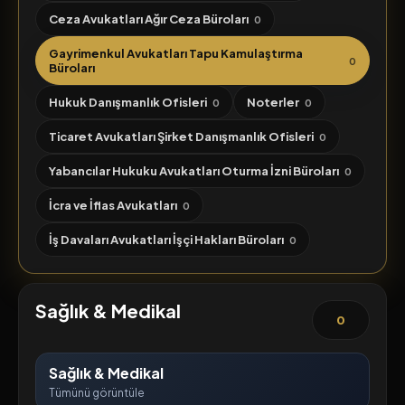
Ceza Avukatları Ağır Ceza Büroları
0
Gayrimenkul Avukatları Tapu Kamulaştırma
0
Büroları
Hukuk Danışmanlık Ofisleri
Noterler
0
0
Ticaret Avukatları Şirket Danışmanlık Ofisleri
0
Yabancılar Hukuku Avukatları Oturma İzni Büroları
0
İcra ve İflas Avukatları
0
İş Davaları Avukatları İşçi Hakları Büroları
0
Sağlık & Medikal
0
Sağlık & Medikal
Tümünü görüntüle