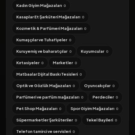
Kadın Giyim Mağazaları
0
Kasaplar Et Şarküteri Mağazaları
0
Kozmetik & Parfümeri Mağazaları
0
Kumaşçılar ve Tuhafiyeler
0
Kuruyemiş ve baharatçılar
Kuyumcular
0
0
Kırtasiyeler
Marketler
0
0
Matbaalar Dijital Baskı Tesisleri
0
Optik ve Gözlük Mağazaları
Oyuncakçılar
0
0
Parfümeri ve parfüm mağazaları
Perdeciler
0
0
Pet Shop Mağazaları
Spor Giyim Mağazaları
0
0
Süpermarketler Şarküteriler
Tekel Bayileri
0
0
Telefon tamirci ve servisleri
0