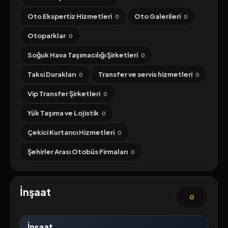
Oto Ekspertiz Hizmetleri
Oto Galerileri
0
0
Otoparklar
0
Soğuk Hava Taşımacılığı Şirketleri
0
Taksi Durakları
Transfer ve servis hizmetleri
0
0
Vip Transfer Şirketleri
0
Yük Taşıma ve Lojistik
0
Çekici Kurtarıcı Hizmetleri
0
Şehirler Arası Otobüs Firmaları
0
İnşaat
0
İnşaat