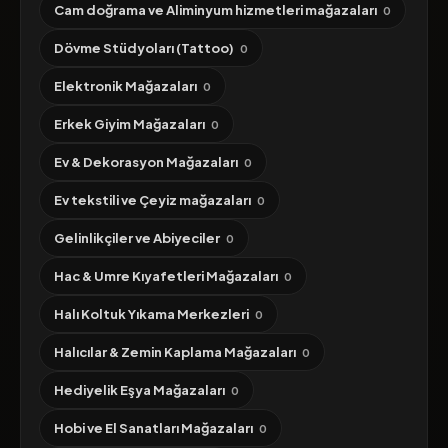
Cam doğrama ve Aliminyum hizmetleri mağazaları
0
Dövme Stüdyoları (Tattoo)
0
Elektronik Mağazaları
0
Erkek Giyim Mağazaları
0
Ev & Dekorasyon Mağazaları
0
Ev tekstili ve Çeyiz mağazaları
0
Gelinlikçiler ve Abiyeciler
0
Hac & Umre Kıyafetleri Mağazaları
0
Halı Koltuk Yıkama Merkezleri
0
Halıcılar & Zemin Kaplama Mağazaları
0
Hediyelik Eşya Mağazaları
0
Hobi ve El Sanatları Mağazaları
0