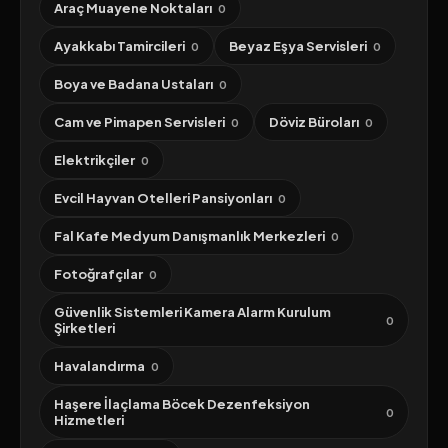
Araç Muayene Noktaları
0
Ayakkabı Tamircileri
Beyaz Eşya Servisleri
0
0
Boya ve Badana Ustaları
0
Cam ve Pimapen Servisleri
Döviz Büroları
0
0
Elektrikçiler
0
Evcil Hayvan Otelleri Pansiyonları
0
Fal Kafe Medyum Danışmanlık Merkezleri
0
Fotoğrafçılar
0
Güvenlik Sistemleri Kamera Alarm Kurulum
0
Şirketleri
Havalandırma
0
Haşere İlaçlama Böcek Dezenfeksiyon
0
Hizmetleri