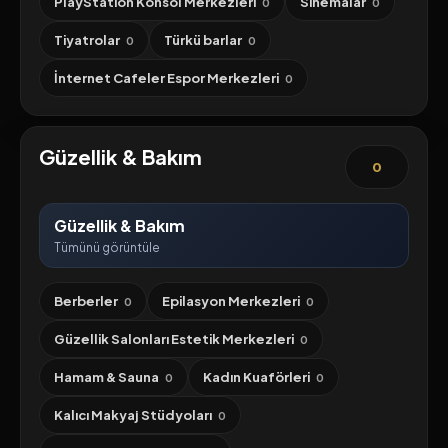
PlayStation Konsol Merkezleri
Sinemalar
0
0
Tiyatrolar
Türkü barlar
0
0
İnternet Cafeler Espor Merkezleri
0
Güzellik & Bakım
0
Güzellik & Bakım
Tümünü görüntüle
Berberler
Epilasyon Merkezleri
0
0
Güzellik Salonları Estetik Merkezleri
0
Hamam & Sauna
Kadın Kuaförleri
0
0
Kalıcı Makyaj Stüdyoları
0