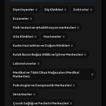
Diyetisyenler
Diş Klinikleri
Doktorlar
0
0
0
Eczaneler
0
Fizik tedavi ve rehabilitasyon merkezleri
0
Göz Klinikleri
Hastaneler
0
0
Kadın Hastalıkları ve Doğum Klinikleri
0
Kulak Burun Boğaz (KBB) ve İşitme Merkezleri
0
Laboratuvarlar
0
Medikal ve Tıbbi Cihaz Mağazaları (Medikal
0
Marketler)
Psikologlar ve Danışmanlık Merkezleri
0
Veterinerler
0
Çocuk Sağlığı ve Pediatri Merkezleri
0