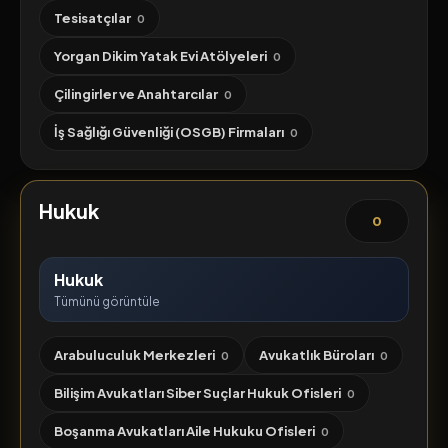
Tesisatçılar
0
Yorgan Dikim Yatak Evi Atölyeleri
0
Çilingirler ve Anahtarcılar
0
İş Sağlığı Güvenliği (OSGB) Firmaları
0
Hukuk
0
Hukuk
Tümünü görüntüle
Arabuluculuk Merkezleri
Avukatlık Büroları
0
0
Bilişim Avukatları Siber Suçlar Hukuk Ofisleri
0
Boşanma Avukatları Aile Hukuku Ofisleri
0