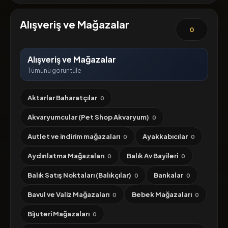
Alışveriş ve Mağazalar
0
Alışveriş ve Mağazalar
Tümünü görüntüle
Aktarlar Baharatçılar
0
Akvaryumcular (Pet Shop Akvaryum)
0
Autlet ve indirim mağazaları
Ayakkabıcılar
0
0
Aydınlatma Mağazaları
Balık Av Bayileri
0
0
Balık Satış Noktaları (Balıkçılar)
Bankalar
0
0
Bavul ve Valiz Mağazaları
Bebek Mağazaları
0
0
Bijuteri Mağazaları
0