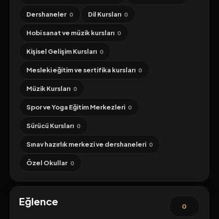
Dershaneler
Dil Kursları
0
0
Hobi sanat ve müzik kursları
0
Kişisel Gelişim Kursları
0
Mesleki eğitim ve sertifika kursları
0
Müzik Kursları
0
Spor ve Yoga Eğitim Merkezleri
0
Sürücü Kursları
0
Sınav hazırlık merkezi ve dershaneleri
0
Özel Okullar
0
Eğlence
0