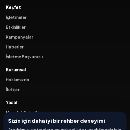
Keşfet
İşletmeler
Etkinlikler
Kampanyalar
Haberler
İşletme Başvurusu
Kurumsal
Hakkımızda
İletişim
Yasal
Mesafeli Satış Sözleşmesi
Sizin için daha iyi bir rehber deneyimi
İptal / İade Koşulları
Aradığınız işletmelere en hızlı şekilde ulaşabilmeniz için