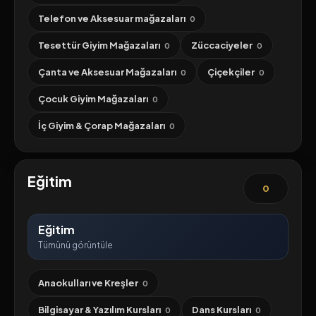
Telefon ve Aksesuar mağazaları
0
Tesettür Giyim Mağazaları
Züccaciyeler
0
0
Çanta ve Aksesuar Mağazaları
Çiçekçiler
0
0
Çocuk Giyim Mağazaları
0
İç Giyim & Çorap Mağazaları
0
Eğitim
0
Eğitim
Tümünü görüntüle
Anaokulları ve Kreşler
0
Bilgisayar & Yazılım Kursları
Dans Kursları
0
0