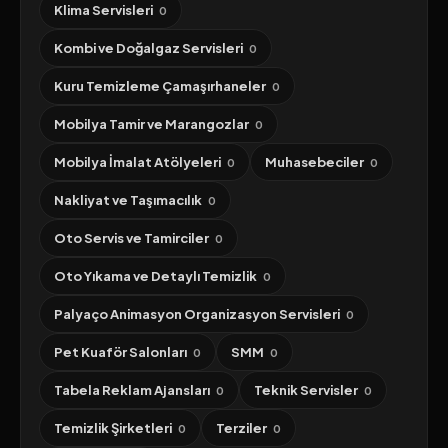
Klima Servisleri
0
Kombi ve Doğalgaz Servisleri
0
Kuru Temizleme Çamaşırhaneler
0
Mobilya Tamir ve Marangozlar
0
Mobilya İmalat Atölyeleri
Muhasebeciler
0
0
Nakliyat ve Taşımacılık
0
Oto Servis ve Tamirciler
0
Oto Yıkama ve Detaylı Temizlik
0
Palyaço Animasyon Organizasyon Servisleri
0
Pet Kuaför Salonları
SMM
0
0
Tabela Reklam Ajansları
Teknik Servisler
0
0
Temizlik Şirketleri
Terziler
0
0