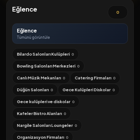
Eğlence
0
Eğlence
Tümünü görüntüle
Bilardo Salonları Kulüpleri
0
Bowling Salonları Merkezleri
0
Canlı Müzik Mekanları
Catering Firmaları
0
0
Düğün Salonları
Gece Kulüpleri Diskolar
0
0
Gece kulüpleri ve diskolar
0
Kafeler Bistro Alanları
0
Nargile Salonları Loungeler
0
Organizasyon Firmaları
0