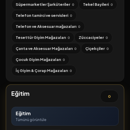
Süpermarketler Şarküteriler
Tekel Bayileri
0
0
Telefon tamirci ve servisleri
0
Telefon ve Aksesuar mağazaları
0
Tesettür Giyim Mağazaları
Züccaciyeler
0
0
Çanta ve Aksesuar Mağazaları
Çiçekçiler
0
0
Çocuk Giyim Mağazaları
0
İç Giyim & Çorap Mağazaları
0
Eğitim
0
Eğitim
Tümünü görüntüle