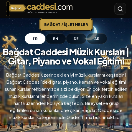
Bağdat
Bağdat Caddesi
BAĞDAT / İŞLETMELER
TR
EN
DE
AR
Bağdat Caddesi Müzik Kursları |
Gitar, Piyano ve Vokal Eğitimi
Bağdat Caddesi üzerindeki en iyi müzik kurslarını keşfedin!
Bağdat Caddesi’deki gitar, piyano, keman ve vokal eğitimi
sunan kurslar rehberimizde sizi bekliyor. En çok tercih edilen
müzik kurslarını rehberimizde bulun. Size en yakın kursları
harita üzerinden kolayca keşfedin. Bireysel ve grup
eğitimleri sunan kurumlar öne çıkar. Bağdat Caddesi de
müzik kursları kategorisinde 0 adet firma bulunmaktadır.