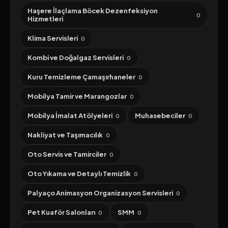
Haşere İlaçlama Böcek Dezenfeksiyon
0
Hizmetleri
Klima Servisleri
0
Kombi ve Doğalgaz Servisleri
0
Kuru Temizleme Çamaşırhaneler
0
Mobilya Tamir ve Marangozlar
0
Mobilya İmalat Atölyeleri
Muhasebeciler
0
0
Nakliyat ve Taşımacılık
0
Oto Servis ve Tamirciler
0
Oto Yıkama ve Detaylı Temizlik
0
Palyaço Animasyon Organizasyon Servisleri
0
Pet Kuaför Salonları
SMM
0
0