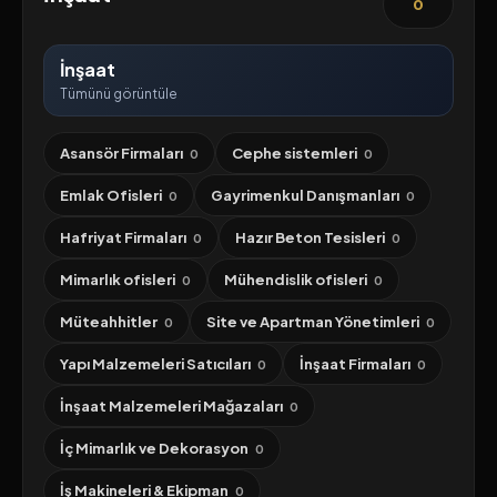
0
İnşaat
Tümünü görüntüle
Asansör Firmaları
Cephe sistemleri
0
0
Emlak Ofisleri
Gayrimenkul Danışmanları
0
0
Hafriyat Firmaları
Hazır Beton Tesisleri
0
0
Mimarlık ofisleri
Mühendislik ofisleri
0
0
Müteahhitler
Site ve Apartman Yönetimleri
0
0
Yapı Malzemeleri Satıcıları
İnşaat Firmaları
0
0
İnşaat Malzemeleri Mağazaları
0
İç Mimarlık ve Dekorasyon
0
İş Makineleri & Ekipman
0