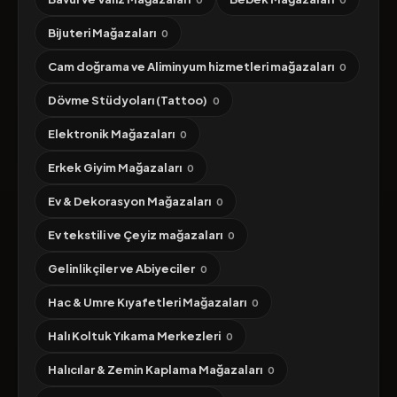
Bijuteri Mağazaları
0
Cam doğrama ve Aliminyum hizmetleri mağazaları
0
Dövme Stüdyoları (Tattoo)
0
Elektronik Mağazaları
0
Erkek Giyim Mağazaları
0
Ev & Dekorasyon Mağazaları
0
Ev tekstili ve Çeyiz mağazaları
0
Gelinlikçiler ve Abiyeciler
0
Hac & Umre Kıyafetleri Mağazaları
0
Halı Koltuk Yıkama Merkezleri
0
Halıcılar & Zemin Kaplama Mağazaları
0