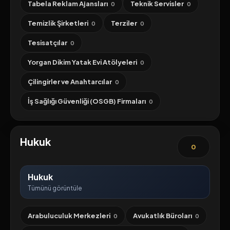
Tabela Reklam Ajansları
Teknik Servisler
0
0
Temizlik Şirketleri
Terziler
0
0
Tesisatçılar
0
Yorgan Dikim Yatak Evi Atölyeleri
0
Çilingirler ve Anahtarcılar
0
İş Sağlığı Güvenliği (OSGB) Firmaları
0
Hukuk
0
Hukuk
Tümünü görüntüle
Arabuluculuk Merkezleri
Avukatlık Büroları
0
0