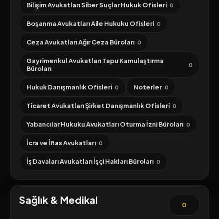
Bilişim Avukatları Siber Suçlar Hukuk Ofisleri
0
Boşanma Avukatları Aile Hukuku Ofisleri
0
Ceza Avukatları Ağır Ceza Büroları
0
Gayrimenkul Avukatları Tapu Kamulaştırma
0
Büroları
Hukuk Danışmanlık Ofisleri
Noterler
0
0
Ticaret Avukatları Şirket Danışmanlık Ofisleri
0
Yabancılar Hukuku Avukatları Oturma İzni Büroları
0
İcra ve İflas Avukatları
0
İş Davaları Avukatları İşçi Hakları Büroları
0
Sağlık & Medikal
0