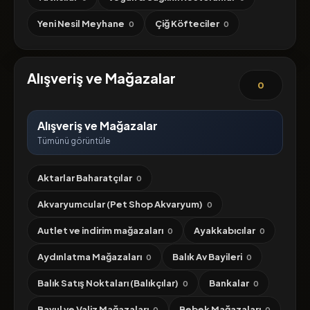
Yeni Nesil Meyhane
Çiğ Köfteciler
0
0
Alışveriş ve Mağazalar
0
Alışveriş ve Mağazalar
Tümünü görüntüle
Aktarlar Baharatçılar
0
Akvaryumcular (Pet Shop Akvaryum)
0
Autlet ve indirim mağazaları
Ayakkabıcılar
0
0
Aydınlatma Mağazaları
Balık Av Bayileri
0
0
Balık Satış Noktaları (Balıkçılar)
Bankalar
0
0
Bavul ve Valiz Mağazaları
Bebek Mağazaları
0
0