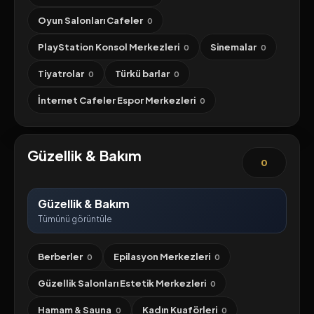
Oyun Salonları Cafeler
0
PlayStation Konsol Merkezleri
Sinemalar
0
0
Tiyatrolar
Türkü barlar
0
0
İnternet Cafeler Espor Merkezleri
0
Güzellik & Bakım
0
Güzellik & Bakım
Tümünü görüntüle
Berberler
Epilasyon Merkezleri
0
0
Güzellik Salonları Estetik Merkezleri
0
Hamam & Sauna
Kadın Kuaförleri
0
0