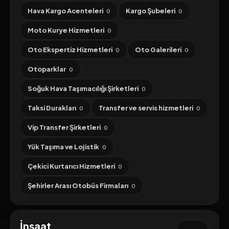
Hava Kargo Acenteleri
Kargo Şubeleri
0
0
Moto Kurye Hizmetleri
0
Oto Ekspertiz Hizmetleri
Oto Galerileri
0
0
Otoparklar
0
Soğuk Hava Taşımacılığı Şirketleri
0
Taksi Durakları
Transfer ve servis hizmetleri
0
0
Vip Transfer Şirketleri
0
Yük Taşıma ve Lojistik
0
Çekici Kurtarıcı Hizmetleri
0
Şehirler Arası Otobüs Firmaları
0
İnşaat