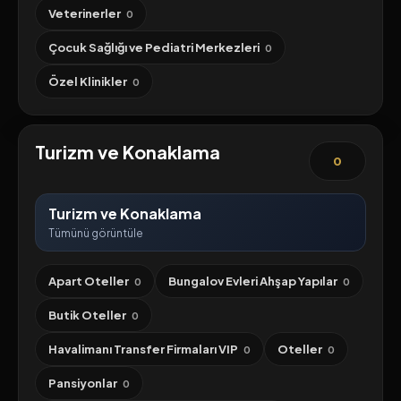
Veterinerler
0
Çocuk Sağlığı ve Pediatri Merkezleri
0
Özel Klinikler
0
Turizm ve Konaklama
0
Turizm ve Konaklama
Tümünü görüntüle
Apart Oteller
Bungalov Evleri Ahşap Yapılar
0
0
Butik Oteller
0
Havalimanı Transfer Firmaları VIP
Oteller
0
0
Pansiyonlar
0