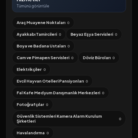
Tümünü görüntüle
Araç Muayene Noktaları
0
Ayakkabı Tamircileri
Beyaz Eşya Servisleri
0
0
Boya ve Badana Ustaları
0
Cam ve Pimapen Servisleri
Döviz Büroları
0
0
Elektrikçiler
0
Evcil Hayvan Otelleri Pansiyonları
0
Fal Kafe Medyum Danışmanlık Merkezleri
0
Fotoğrafçılar
0
Güvenlik Sistemleri Kamera Alarm Kurulum
0
Şirketleri
Havalandırma
0