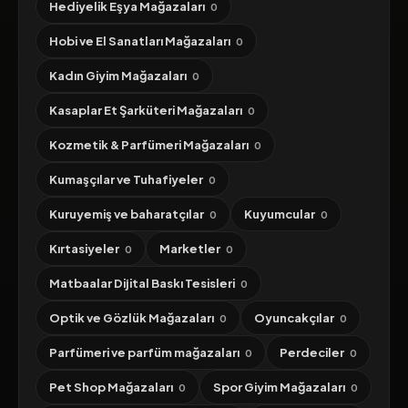
Hediyelik Eşya Mağazaları
0
Hobi ve El Sanatları Mağazaları
0
Kadın Giyim Mağazaları
0
Kasaplar Et Şarküteri Mağazaları
0
Kozmetik & Parfümeri Mağazaları
0
Kumaşçılar ve Tuhafiyeler
0
Kuruyemiş ve baharatçılar
Kuyumcular
0
0
Kırtasiyeler
Marketler
0
0
Matbaalar Dijital Baskı Tesisleri
0
Optik ve Gözlük Mağazaları
Oyuncakçılar
0
0
Parfümeri ve parfüm mağazaları
Perdeciler
0
0
Pet Shop Mağazaları
Spor Giyim Mağazaları
0
0