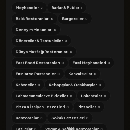
Meyhaneler
Barlar & Publar
2
1
Balık Restoranları
Burgerciler
0
0
Deneyim Mekanları
0
Dönerciler & Tantuniciler
0
Dünya Mutfağı Restoranları
0
Fast Food Restoranları
Fasıl Meyhaneleri
0
0
Fırınlar ve Pastaneler
Kahvaltıcılar
0
0
Kahveciler
Kebapçılar & Ocakbaşılar
0
0
Lahmacuncular ve Pideciler
Lokantalar
0
0
Pizza & İtalyan Lezzetleri
Pizzacilar
0
0
Restoranlar
Sokak Lezzetleri
0
0
Tatlıcılar
Vegan & Sağlıklı Restoranlar
0
0