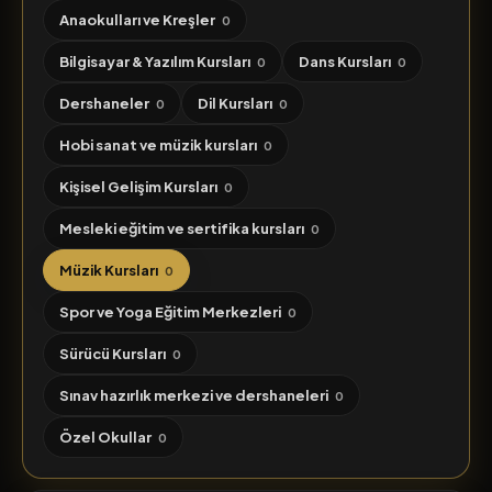
Anaokulları ve Kreşler
0
Bilgisayar & Yazılım Kursları
Dans Kursları
0
0
Dershaneler
Dil Kursları
0
0
Hobi sanat ve müzik kursları
0
Kişisel Gelişim Kursları
0
Mesleki eğitim ve sertifika kursları
0
Müzik Kursları
0
Spor ve Yoga Eğitim Merkezleri
0
Sürücü Kursları
0
Sınav hazırlık merkezi ve dershaneleri
0
Özel Okullar
0