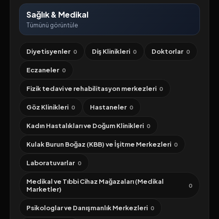
Sağlık & Medikal
Tümünü görüntüle
Diyetisyenler
Diş Klinikleri
Doktorlar
0
0
0
Eczaneler
0
Fizik tedavi ve rehabilitasyon merkezleri
0
Göz Klinikleri
Hastaneler
0
0
Kadın Hastalıkları ve Doğum Klinikleri
0
Kulak Burun Boğaz (KBB) ve İşitme Merkezleri
0
Laboratuvarlar
0
Medikal ve Tıbbi Cihaz Mağazaları (Medikal
0
Marketler)
Psikologlar ve Danışmanlık Merkezleri
0