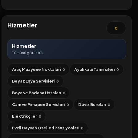
Hizmetler
0
Hizmetler
Tümünü görüntüle
Araç Muayene Noktaları
Ayakkabı Tamircileri
0
0
Beyaz Eşya Servisleri
0
Boya ve Badana Ustaları
0
Cam ve Pimapen Servisleri
Döviz Büroları
0
0
Elektrikçiler
0
Evcil Hayvan Otelleri Pansiyonları
0