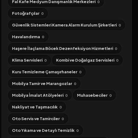
Fal Kafe Medyum Danışmanlık Merkezleri
0
Fotoğrafçılar
0
Güvenlik Sistemleri Kamera Alarm Kurulum Şirketleri
0
Havalandırma
0
Haşere İlaçlama Böcek Dezenfeksiyon Hizmetleri
0
Klima Servisleri
Kombi ve Doğalgaz Servisleri
0
0
Kuru Temizleme Çamaşırhaneler
0
Mobilya Tamir ve Marangozlar
0
Mobilya İmalat Atölyeleri
Muhasebeciler
0
0
Nakliyat ve Taşımacılık
0
Oto Servis ve Tamirciler
0
Oto Yıkama ve Detaylı Temizlik
0