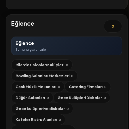
Eğlence
0
Eğlence
Tümünü görüntüle
Bilardo Salonları Kulüpleri
0
Bowling Salonları Merkezleri
0
Canlı Müzik Mekanları
Catering Firmaları
0
0
Düğün Salonları
Gece Kulüpleri Diskolar
0
0
Gece kulüpleri ve diskolar
0
Kafeler Bistro Alanları
0