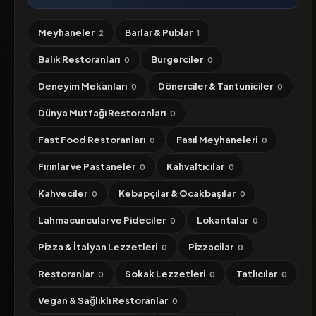
Meyhaneler
Barlar & Publar
2
1
Balık Restoranları
Burgerciler
0
0
Deneyim Mekanları
Dönerciler & Tantuniciler
0
0
Dünya Mutfağı Restoranları
0
Fast Food Restoranları
Fasıl Meyhaneleri
0
0
Fırınlar ve Pastaneler
Kahvaltıcılar
0
0
Kahveciler
Kebapçılar & Ocakbaşılar
0
0
Lahmacuncular ve Pideciler
Lokantalar
0
0
Pizza & İtalyan Lezzetleri
Pizzacilar
0
0
Restoranlar
Sokak Lezzetleri
Tatlıcılar
0
0
0
Vegan & Sağlıklı Restoranlar
0