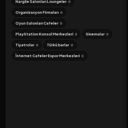
Nargile Salonları Loungeler
0
Organizasyon Firmaları
0
Oyun Salonları Cafeler
0
PlayStation Konsol Merkezleri
Sinemalar
0
0
Tiyatrolar
Türkü barlar
0
0
İnternet Cafeler Espor Merkezleri
0