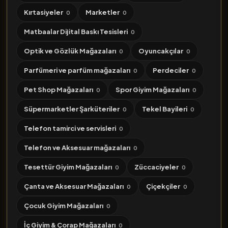
Kırtasiyeler
Marketler
0
0
Matbaalar Dijital Baskı Tesisleri
0
Optik ve Gözlük Mağazaları
Oyuncakçılar
0
0
Parfümeri ve parfüm mağazaları
Perdeciler
0
0
Pet Shop Mağazaları
Spor Giyim Mağazaları
0
0
Süpermarketler Şarküteriler
Tekel Bayileri
0
0
Telefon tamirci ve servisleri
0
Telefon ve Aksesuar mağazaları
0
Tesettür Giyim Mağazaları
Züccaciyeler
0
0
Çanta ve Aksesuar Mağazaları
Çiçekçiler
0
0
Çocuk Giyim Mağazaları
0
İç Giyim & Çorap Mağazaları
0