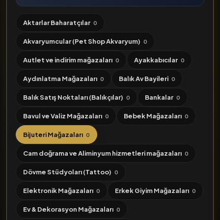
Aktarlar Baharatçılar
0
Akvaryumcular (Pet Shop Akvaryum)
0
Autlet ve indirim mağazaları
Ayakkabıcılar
0
0
Aydınlatma Mağazaları
Balık Av Bayileri
0
0
Balık Satış Noktaları (Balıkçılar)
Bankalar
0
0
Bavul ve Valiz Mağazaları
Bebek Mağazaları
0
0
Bijuteri Mağazaları
0
Cam doğrama ve Aliminyum hizmetleri mağazaları
0
Dövme Stüdyoları (Tattoo)
0
Elektronik Mağazaları
Erkek Giyim Mağazaları
0
0
Ev & Dekorasyon Mağazaları
0