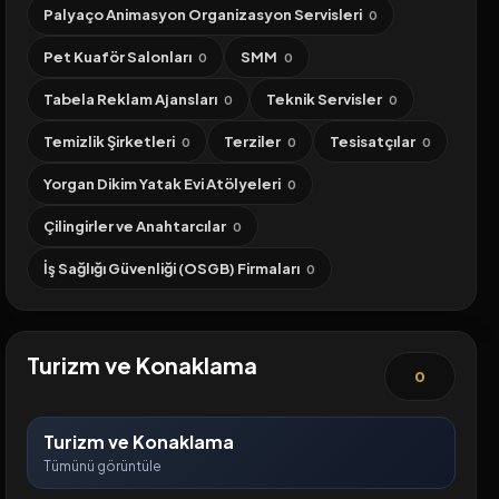
Palyaço Animasyon Organizasyon Servisleri
0
Pet Kuaför Salonları
SMM
0
0
Tabela Reklam Ajansları
Teknik Servisler
0
0
Temizlik Şirketleri
Terziler
Tesisatçılar
0
0
0
Yorgan Dikim Yatak Evi Atölyeleri
0
Çilingirler ve Anahtarcılar
0
İş Sağlığı Güvenliği (OSGB) Firmaları
0
Turizm ve Konaklama
0
Turizm ve Konaklama
Tümünü görüntüle