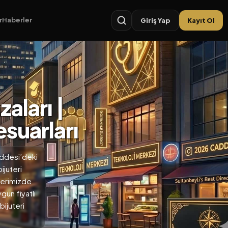
r
Haberler
Giriş Yap
Kayıt Ol
aları |
suarları
addesi’deki
ijuteri
hberimizde
gun fiyatlı
ijuteri