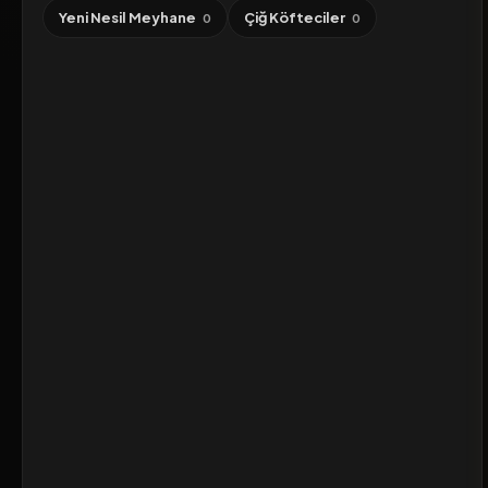
Yeni Nesil Meyhane
Çiğ Köfteciler
0
0