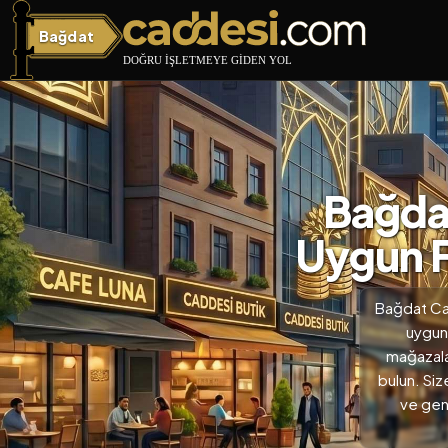
Bağdat
Bağdat Caddesi
Bağdat
Uygun F
Bağdat Cad
uygun 
mağazalar
bulun. Siz
ve gen