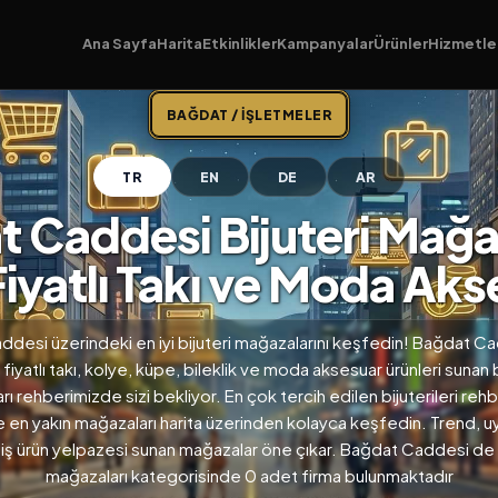
Ana Sayfa
Harita
Etkinlikler
Kampanyalar
Ürünler
Hizmetle
BAĞDAT / İŞLETMELER
TR
EN
DE
AR
 Caddesi Bijuteri Mağaz
iyatlı Takı ve Moda Akse
desi üzerindeki en iyi bijuteri mağazalarını keşfedin! Bağdat C
fiyatlı takı, kolye, küpe, bileklik ve moda aksesuar ürünleri sunan b
ı rehberimizde sizi bekliyor. En çok tercih edilen bijuterileri re
e en yakın mağazaları harita üzerinden kolayca keşfedin. Trend, uy
iş ürün yelpazesi sunan mağazalar öne çıkar. Bağdat Caddesi de b
mağazaları kategorisinde 0 adet firma bulunmaktadır