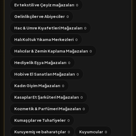
Ev tekstili ve Çeyiz mağazaları
0
Gelinlikçiler ve Abiyeciler
0
Hac & Umre Kıyafetleri Mağazaları
0
Halı Koltuk Yıkama Merkezleri
0
Halıcılar & Zemin Kaplama Mağazaları
0
Hediyelik Eşya Mağazaları
0
Hobi ve El Sanatları Mağazaları
0
Kadın Giyim Mağazaları
0
Kasaplar Et Şarküteri Mağazaları
0
Kozmetik & Parfümeri Mağazaları
0
Kumaşçılar ve Tuhafiyeler
0
Kuruyemiş ve baharatçılar
Kuyumcular
0
0