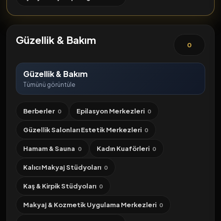
Güzellik & Bakım
0
Güzellik & Bakım
Tümünü görüntüle
Berberler
Epilasyon Merkezleri
0
0
Güzellik Salonları Estetik Merkezleri
0
Hamam & Sauna
Kadın Kuaförleri
0
0
Kalıcı Makyaj Stüdyoları
0
Kaş & Kirpik Stüdyoları
0
Makyaj & Kozmetik Uygulama Merkezleri
0