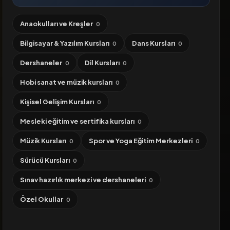
Anaokulları ve Kreşler
0
Bilgisayar & Yazılım Kursları
Dans Kursları
0
0
Dershaneler
Dil Kursları
0
0
Hobi sanat ve müzik kursları
0
Kişisel Gelişim Kursları
0
Mesleki eğitim ve sertifika kursları
0
Müzik Kursları
Spor ve Yoga Eğitim Merkezleri
0
0
Sürücü Kursları
0
Sınav hazırlık merkezi ve dershaneleri
0
Özel Okullar
0