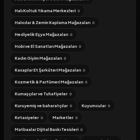
Halı Koltuk Yıkama Merkezleri
0
Halıcılar & Zemin Kaplama Mağazaları
0
Hediyelik Eşya Mağazaları
0
Hobi ve El Sanatları Mağazaları
0
Kadın Giyim Mağazaları
0
Kasaplar Et Şarküteri Mağazaları
0
Kozmetik & Parfümeri Mağazaları
0
Kumaşçılar ve Tuhafiyeler
0
Kuruyemiş ve baharatçılar
Kuyumcular
0
0
Kırtasiyeler
Marketler
0
0
Matbaalar Dijital Baskı Tesisleri
0