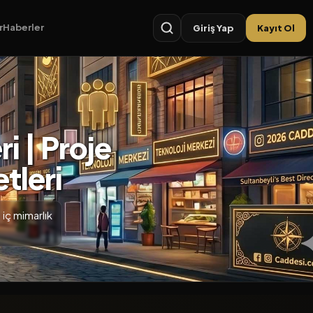
r
Haberler
Giriş Yap
Kayıt Ol
i | Proje
tleri
 iç mimarlık