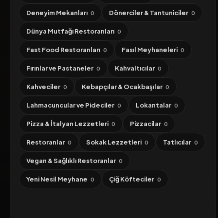
Deneyim Mekanları
Dönerciler & Tantuniciler
0
0
Dünya Mutfağı Restoranları
0
Fast Food Restoranları
Fasıl Meyhaneleri
0
0
Fırınlar ve Pastaneler
Kahvaltıcılar
0
0
Kahveciler
Kebapçılar & Ocakbaşılar
0
0
Lahmacuncular ve Pideciler
Lokantalar
0
0
Pizza & İtalyan Lezzetleri
Pizzacilar
0
0
Restoranlar
Sokak Lezzetleri
Tatlıcılar
0
0
0
Vegan & Sağlıklı Restoranlar
0
Yeni Nesil Meyhane
Çiğ Köfteciler
0
0