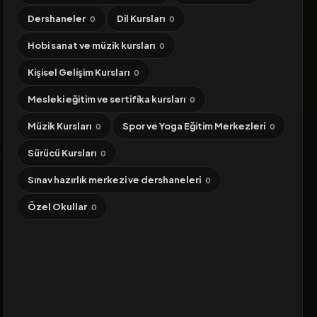
Dershaneler
Dil Kursları
0
0
Hobi sanat ve müzik kursları
0
Kişisel Gelişim Kursları
0
Mesleki eğitim ve sertifika kursları
0
Müzik Kursları
Spor ve Yoga Eğitim Merkezleri
0
0
Sürücü Kursları
0
Sınav hazırlık merkezi ve dershaneleri
0
Özel Okullar
0