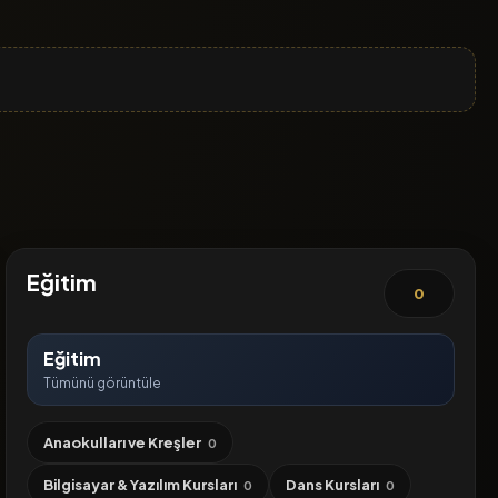
Eğitim
0
Eğitim
Tümünü görüntüle
Anaokulları ve Kreşler
0
Bilgisayar & Yazılım Kursları
Dans Kursları
0
0