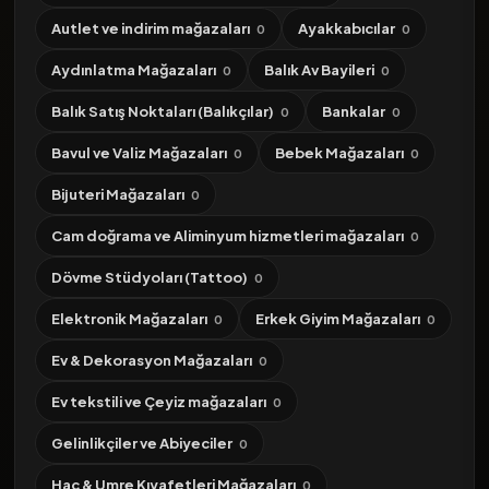
Autlet ve indirim mağazaları
Ayakkabıcılar
0
0
Aydınlatma Mağazaları
Balık Av Bayileri
0
0
Balık Satış Noktaları (Balıkçılar)
Bankalar
0
0
Bavul ve Valiz Mağazaları
Bebek Mağazaları
0
0
Bijuteri Mağazaları
0
Cam doğrama ve Aliminyum hizmetleri mağazaları
0
Dövme Stüdyoları (Tattoo)
0
Elektronik Mağazaları
Erkek Giyim Mağazaları
0
0
Ev & Dekorasyon Mağazaları
0
Ev tekstili ve Çeyiz mağazaları
0
Gelinlikçiler ve Abiyeciler
0
Hac & Umre Kıyafetleri Mağazaları
0