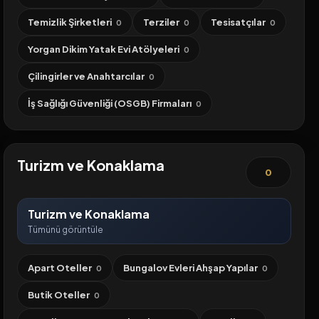
Temizlik Şirketleri
Terziler
Tesisatçılar
0
0
0
Yorgan Dikim Yatak Evi Atölyeleri
0
Çilingirler ve Anahtarcılar
0
İş Sağlığı Güvenliği (OSGB) Firmaları
0
Turizm ve Konaklama
0
Turizm ve Konaklama
Tümünü görüntüle
Apart Oteller
Bungalov Evleri Ahşap Yapılar
0
0
Butik Oteller
0