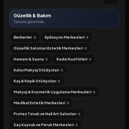
Güzellik & Bakım
Tümünü görüntüle
Berberler
Epilasyon Merkezleri
0
0
Güzellik Salonları Estetik Merkezleri
0
Hamam & Sauna
Kadın Kuaförleri
0
0
Kalıcı Makyaj Stüdyoları
0
Kaş & Kirpik Stüdyoları
0
Makyaj & Kozmetik Uygulama Merkezleri
0
Medikal Estetik Merkezleri
0
Protez Tırnak ve Nail Art Salonları
0
Saç Kaynak ve Peruk Merkezleri
0