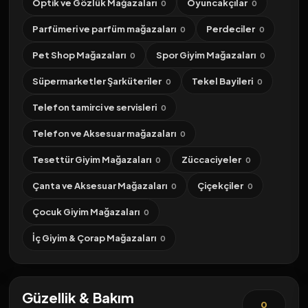
Optik ve Gözlük Mağazaları
Oyuncakçılar
0
0
Parfümeri ve parfüm mağazaları
Perdeciler
0
0
Pet Shop Mağazaları
Spor Giyim Mağazaları
0
0
Süpermarketler Şarküteriler
Tekel Bayileri
0
0
Telefon tamirci ve servisleri
0
Telefon ve Aksesuar mağazaları
0
Tesettür Giyim Mağazaları
Züccaciyeler
0
0
Çanta ve Aksesuar Mağazaları
Çiçekçiler
0
0
Çocuk Giyim Mağazaları
0
İç Giyim & Çorap Mağazaları
0
Güzellik & Bakım
0