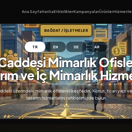
Ana Sayfa
Harita
Etkinlikler
Kampanyalar
Ürünler
Hizmetle
BAĞDAT / İŞLETMELER
TR
EN
DE
AR
addesi Mimarlık Ofisler
rım ve İç Mimarlık Hizme
esi üzerindeki mimarlık ofislerini keşfedin. Konut, ticari yapı ve
tasarım hizmetlerini rehberimizde bulun