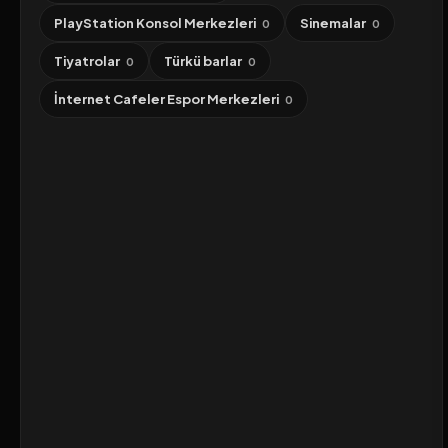
PlayStation Konsol Merkezleri
Sinemalar
0
0
Tiyatrolar
Türkü barlar
0
0
İnternet Cafeler Espor Merkezleri
0