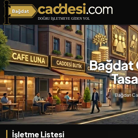
Bağdat
Bağdat Caddesi
Bağdat C
Tasa
Bağdat Cadd
İşletme Listesi