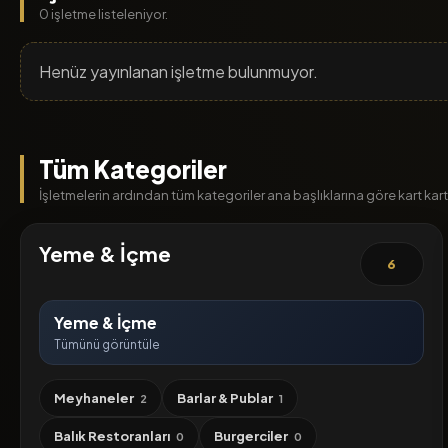
0 işletme listeleniyor.
Henüz yayınlanan işletme bulunmuyor.
Tüm Kategoriler
İşletmelerin ardından tüm kategoriler ana başlıklarına göre kart kart l
Yeme & İçme
6
Yeme & İçme
Tümünü görüntüle
Meyhaneler
Barlar & Publar
2
1
Balık Restoranları
Burgerciler
0
0