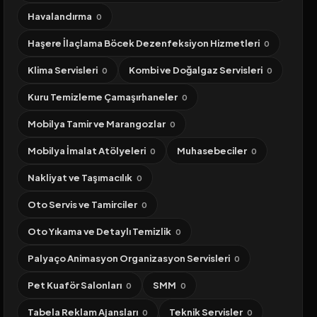
Havalandırma
0
Haşere İlaçlama Böcek Dezenfeksiyon Hizmetleri
0
Klima Servisleri
Kombi ve Doğalgaz Servisleri
0
0
Kuru Temizleme Çamaşırhaneler
0
Mobilya Tamir ve Marangozlar
0
Mobilya İmalat Atölyeleri
Muhasebeciler
0
0
Nakliyat ve Taşımacılık
0
Oto Servis ve Tamirciler
0
Oto Yıkama ve Detaylı Temizlik
0
Palyaço Animasyon Organizasyon Servisleri
0
Pet Kuaför Salonları
SMM
0
0
Tabela Reklam Ajansları
Teknik Servisler
0
0