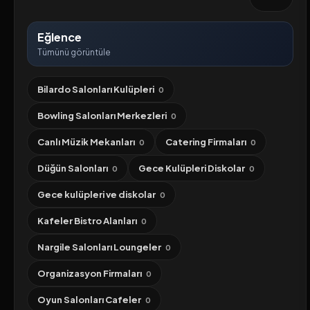
Eğlence
Tümünü görüntüle
Bilardo Salonları Kulüpleri
0
Bowling Salonları Merkezleri
0
Canlı Müzik Mekanları
Catering Firmaları
0
0
Düğün Salonları
Gece Kulüpleri Diskolar
0
0
Gece kulüpleri ve diskolar
0
Kafeler Bistro Alanları
0
Nargile Salonları Loungeler
0
Organizasyon Firmaları
0
Oyun Salonları Cafeler
0