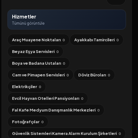
Hizmetler
Tümünü görüntüle
Araç Muayene Noktaları
Ayakkabı Tamircileri
0
0
Beyaz Eşya Servisleri
0
Boya ve Badana Ustaları
0
Cam ve Pimapen Servisleri
Döviz Büroları
0
0
Elektrikçiler
0
Evcil Hayvan Otelleri Pansiyonları
0
Fal Kafe Medyum Danışmanlık Merkezleri
0
Fotoğrafçılar
0
Güvenlik Sistemleri Kamera Alarm Kurulum Şirketleri
0