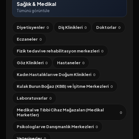
Sağlık & Medikal
Tümünü görüntüle
Diyetisyenler
Diş Klinikleri
Doktorlar
0
0
0
Eczaneler
0
Fizik tedavi ve rehabilitasyon merkezleri
0
Göz Klinikleri
Hastaneler
0
0
Kadın Hastalıkları ve Doğum Klinikleri
0
Kulak Burun Boğaz (KBB) ve İşitme Merkezleri
0
Laboratuvarlar
0
Medikal ve Tıbbi Cihaz Mağazaları (Medikal
0
Marketler)
Psikologlar ve Danışmanlık Merkezleri
0
Veterinerler
0