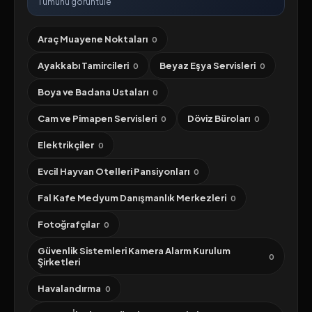
Tümünü görüntüle
Araç Muayene Noktaları
0
Ayakkabı Tamircileri
Beyaz Eşya Servisleri
0
0
Boya ve Badana Ustaları
0
Cam ve Pimapen Servisleri
Döviz Büroları
0
0
Elektrikçiler
0
Evcil Hayvan Otelleri Pansiyonları
0
Fal Kafe Medyum Danışmanlık Merkezleri
0
Fotoğrafçılar
0
Güvenlik Sistemleri Kamera Alarm Kurulum
0
Şirketleri
Havalandırma
0