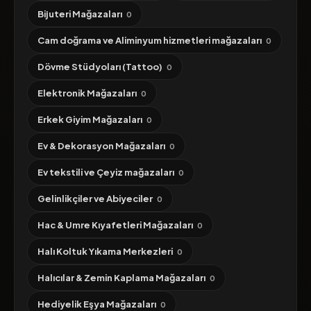
Bijuteri Mağazaları
0
Cam doğrama ve Aliminyum hizmetleri mağazaları
0
Dövme Stüdyoları (Tattoo)
0
Elektronik Mağazaları
0
Erkek Giyim Mağazaları
0
Ev & Dekorasyon Mağazaları
0
Ev tekstili ve Çeyiz mağazaları
0
Gelinlikçiler ve Abiyeciler
0
Hac & Umre Kıyafetleri Mağazaları
0
Halı Koltuk Yıkama Merkezleri
0
Halıcılar & Zemin Kaplama Mağazaları
0
Hediyelik Eşya Mağazaları
0