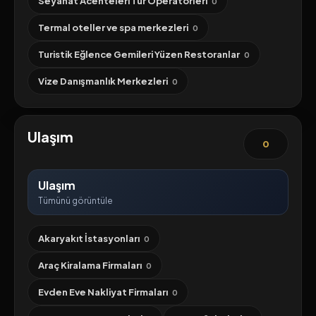
Seyahat Acenteleri Tur Operatörleri
0
Termal oteller ve spa merkezleri
0
Turistik Eğlence Gemileri Yüzen Restoranlar
0
Vize Danışmanlık Merkezleri
0
Ulaşım
0
Ulaşım
Tümünü görüntüle
Akaryakıt İstasyonları
0
Araç Kiralama Firmaları
0
Evden Eve Nakliyat Firmaları
0