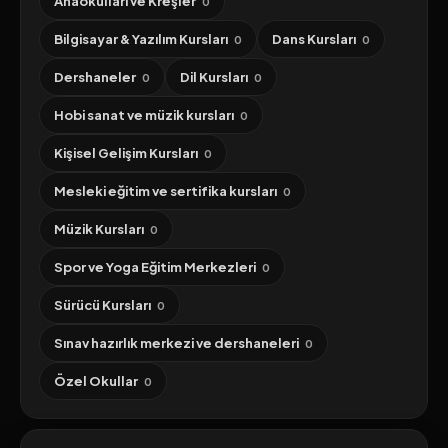
Anaokulları ve Kreşler
0
Bilgisayar & Yazılım Kursları
Dans Kursları
0
0
Dershaneler
Dil Kursları
0
0
Hobi sanat ve müzik kursları
0
Kişisel Gelişim Kursları
0
Mesleki eğitim ve sertifika kursları
0
Müzik Kursları
0
Spor ve Yoga Eğitim Merkezleri
0
Sürücü Kursları
0
Sınav hazırlık merkezi ve dershaneleri
0
Özel Okullar
0