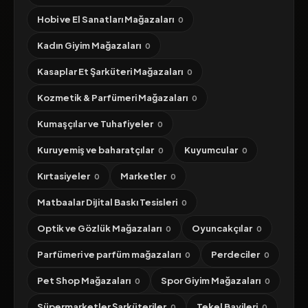
Hobi ve El Sanatları Mağazaları
0
Kadın Giyim Mağazaları
0
Kasaplar Et Şarküteri Mağazaları
0
Kozmetik & Parfümeri Mağazaları
0
Kumaşçılar ve Tuhafiyeler
0
Kuruyemiş ve baharatçılar
Kuyumcular
0
0
Kırtasiyeler
Marketler
0
0
Matbaalar Dijital Baskı Tesisleri
0
Optik ve Gözlük Mağazaları
Oyuncakçılar
0
0
Parfümeri ve parfüm mağazaları
Perdeciler
0
0
Pet Shop Mağazaları
Spor Giyim Mağazaları
0
0
Süpermarketler Şarküteriler
Tekel Bayileri
0
0