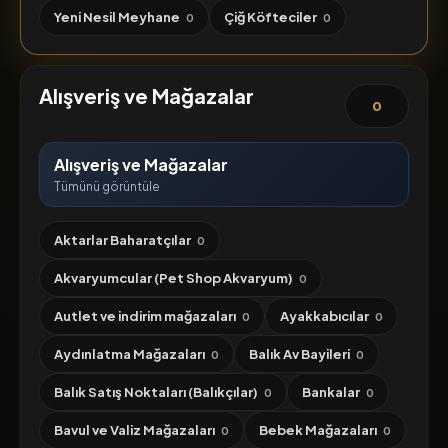
Yeni Nesil Meyhane
Çiğ Köfteciler
0
0
Alışveriş ve Mağazalar
0
Alışveriş ve Mağazalar
Tümünü görüntüle
Aktarlar Baharatçılar
0
Akvaryumcular (Pet Shop Akvaryum)
0
Autlet ve indirim mağazaları
Ayakkabıcılar
0
0
Aydınlatma Mağazaları
Balık Av Bayileri
0
0
Balık Satış Noktaları (Balıkçılar)
Bankalar
0
0
Bavul ve Valiz Mağazaları
Bebek Mağazaları
0
0