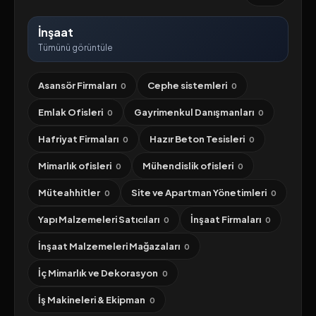
İnşaat
Tümünü görüntüle
Asansör Firmaları
Cephe sistemleri
0
0
Emlak Ofisleri
Gayrimenkul Danışmanları
0
0
Hafriyat Firmaları
Hazır Beton Tesisleri
0
0
Mimarlık ofisleri
Mühendislik ofisleri
0
0
Müteahhitler
Site ve Apartman Yönetimleri
0
0
Yapı Malzemeleri Satıcıları
İnşaat Firmaları
0
0
İnşaat Malzemeleri Mağazaları
0
İç Mimarlık ve Dekorasyon
0
İş Makineleri & Ekipman
0