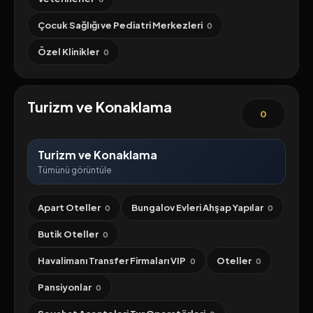
Çocuk Sağlığı ve Pediatri Merkezleri
0
Özel Klinikler
0
Turizm ve Konaklama
0
Turizm ve Konaklama
Tümünü görüntüle
Apart Oteller
Bungalov Evleri Ahşap Yapılar
0
0
Butik Oteller
0
Havalimanı Transfer Firmaları VIP
Oteller
0
0
Pansiyonlar
0