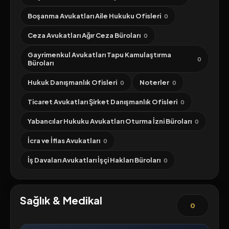
Boşanma Avukatları Aile Hukuku Ofisleri
0
Ceza Avukatları Ağır Ceza Büroları
0
Gayrimenkul Avukatları Tapu Kamulaştırma
0
Büroları
Hukuk Danışmanlık Ofisleri
Noterler
0
0
Ticaret Avukatları Şirket Danışmanlık Ofisleri
0
Yabancılar Hukuku Avukatları Oturma İzni Büroları
0
İcra ve İflas Avukatları
0
İş Davaları Avukatları İşçi Hakları Büroları
0
Sağlık & Medikal
0