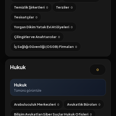
Temizlik Şirketleri
Terziler
0
0
Tesisatçılar
0
Yorgan Dikim Yatak Evi Atölyeleri
0
Çilingirler ve Anahtarcılar
0
İş Sağlığı Güvenliği (OSGB) Firmaları
0
Hukuk
0
Hukuk
Tümünü görüntüle
Arabuluculuk Merkezleri
Avukatlık Büroları
0
0
Bilişim Avukatları Siber Suçlar Hukuk Ofisleri
0