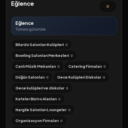
Eğlence
0
Eğlence
Tümünü görüntüle
Bilardo Salonları Kulüpleri
0
Bowling Salonları Merkezleri
0
Canlı Müzik Mekanları
Catering Firmaları
0
0
Düğün Salonları
Gece Kulüpleri Diskolar
0
0
Gece kulüpleri ve diskolar
0
Kafeler Bistro Alanları
0
Nargile Salonları Loungeler
0
Organizasyon Firmaları
0