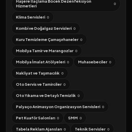
Haşere İlaçlama Böcek Dezenfeksiyon
0
Hizmetleri
Klima Servisleri
0
Kombi ve Doğalgaz Servisleri
0
Kuru Temizleme Çamaşırhaneler
0
Mobilya Tamir ve Marangozlar
0
Mobilya İmalat Atölyeleri
Muhasebeciler
0
0
Nakliyat ve Taşımacılık
0
Oto Servis ve Tamirciler
0
Oto Yıkama ve Detaylı Temizlik
0
Palyaço Animasyon Organizasyon Servisleri
0
Pet Kuaför Salonları
SMM
0
0
Tabela Reklam Ajansları
Teknik Servisler
0
0