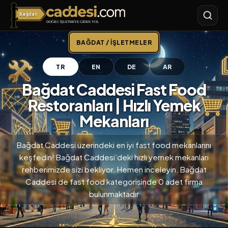
Bağdat
Bağdat Caddesi
BAĞDAT / İŞLETMELER
TR
EN
DE
AR
Bağdat Caddesi Fast Food
Restoranları | Hızlı Yemek
Mekanları
Bağdat Caddesi üzerindeki en iyi fast food mekanlarını
keşfedin! Bağdat Caddesi’deki hızlı yemek mekanları
rehberimizde sizi bekliyor. Hemen inceleyin. Bağdat
Caddesi de fast food kategorisinde 0 adet firma
bulunmaktadır