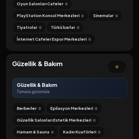
Oyun Salonları Cafeler
0
PlayStation Konsol Merkezleri
Sinemalar
0
0
Tiyatrolar
Türkü barlar
0
0
İnternet Cafeler Espor Merkezleri
0
Güzellik & Bakım
0
Güzellik & Bakım
Tümünü görüntüle
Berberler
Epilasyon Merkezleri
0
0
Güzellik Salonları Estetik Merkezleri
0
Hamam & Sauna
Kadın Kuaförleri
0
0