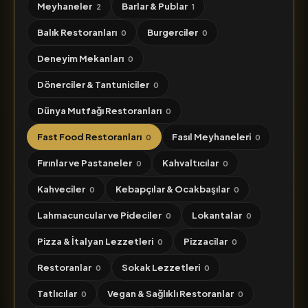
Meyhaneler
Barlar & Publar
2
1
Balık Restoranları
Burgerciler
0
0
Deneyim Mekanları
0
Dönerciler & Tantuniciler
0
Dünya Mutfağı Restoranları
0
Fast Food Restoranları
Fasıl Meyhaneleri
0
0
Fırınlar ve Pastaneler
Kahvaltıcılar
0
0
Kahveciler
Kebapçılar & Ocakbaşılar
0
0
Lahmacuncular ve Pideciler
Lokantalar
0
0
Pizza & İtalyan Lezzetleri
Pizzacilar
0
0
Restoranlar
Sokak Lezzetleri
0
0
Tatlıcılar
Vegan & Sağlıklı Restoranlar
0
0