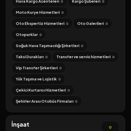
Hava Kargo Acenteleri
Kargo Şubeleri
0
0
Moto Kurye Hizmetleri
0
Oto Ekspertiz Hizmetleri
Oto Galerileri
0
0
Otoparklar
0
Soğuk Hava Taşımacılığı Şirketleri
0
Taksi Durakları
Transfer ve servis hizmetleri
0
0
Vip Transfer Şirketleri
0
Yük Taşıma ve Lojistik
0
Çekici Kurtarıcı Hizmetleri
0
Şehirler Arası Otobüs Firmaları
0
İnşaat
0