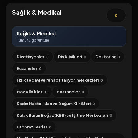
Sağlık & Medikal
0
Sağlık & Medikal
Tümünü görüntüle
Diyetisyenler
Diş Klinikleri
Doktorlar
0
0
0
Eczaneler
0
Fizik tedavi ve rehabilitasyon merkezleri
0
Göz Klinikleri
Hastaneler
0
0
Kadın Hastalıkları ve Doğum Klinikleri
0
Kulak Burun Boğaz (KBB) ve İşitme Merkezleri
0
Laboratuvarlar
0