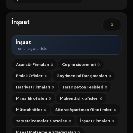
İnşaat
0
İnşaat
Tümünü görüntüle
Asansör Firmaları
Cephe sistemleri
0
0
Emlak Ofisleri
Gayrimenkul Danışmanları
0
0
Hafriyat Firmaları
Hazır Beton Tesisleri
0
0
Mimarlık ofisleri
Mühendislik ofisleri
0
0
Müteahhitler
Site ve Apartman Yönetimleri
0
0
Yapı Malzemeleri Satıcıları
İnşaat Firmaları
0
0
İnşaat Malzemeleri Mağazaları
0