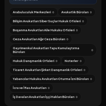
Arabuluculuk Merkezleri
Avukatlık Büroları
0
0
Bilişim Avukatları Siber Suçlar Hukuk Ofisleri
0
Boşanma Avukatları Aile Hukuku Ofisleri
0
Ceza Avukatları Ağır Ceza Büroları
0
Gayrimenkul Avukatları Tapu Kamulaştırma
0
Büroları
Hukuk Danışmanlık Ofisleri
Noterler
0
0
Ticaret Avukatları Şirket Danışmanlık Ofisleri
0
Yabancılar Hukuku Avukatları Oturma İzni Büroları
0
İcra ve İflas Avukatları
0
İş Davaları Avukatları İşçi Hakları Büroları
0