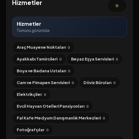
Hizmetler
0
Hizmetler
Tümünü görüntüle
Araç Muayene Noktaları
0
Ayakkabı Tamircileri
Beyaz Eşya Servisleri
0
0
Boya ve Badana Ustaları
0
Cam ve Pimapen Servisleri
Döviz Büroları
0
0
Elektrikçiler
0
Evcil Hayvan Otelleri Pansiyonları
0
Fal Kafe Medyum Danışmanlık Merkezleri
0
Fotoğrafçılar
0