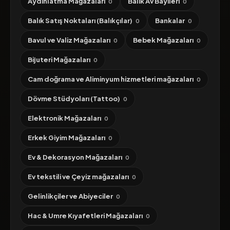
Aydınlatma Mağazaları
Balık Av Bayileri
0
0
Balık Satış Noktaları (Balıkçılar)
Bankalar
0
0
Bavul ve Valiz Mağazaları
Bebek Mağazaları
0
0
Bijuteri Mağazaları
0
Cam doğrama ve Aliminyum hizmetleri mağazaları
0
Dövme Stüdyoları (Tattoo)
0
Elektronik Mağazaları
0
Erkek Giyim Mağazaları
0
Ev & Dekorasyon Mağazaları
0
Ev tekstili ve Çeyiz mağazaları
0
Gelinlikçiler ve Abiyeciler
0
Hac & Umre Kıyafetleri Mağazaları
0