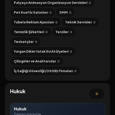
Palyaço Animasyon Organizasyon Servisleri
0
Pet Kuaför Salonları
SMM
0
0
Tabela Reklam Ajansları
Teknik Servisler
0
0
Temizlik Şirketleri
Terziler
0
0
Tesisatçılar
0
Yorgan Dikim Yatak Evi Atölyeleri
0
Çilingirler ve Anahtarcılar
0
İş Sağlığı Güvenliği (OSGB) Firmaları
0
Hukuk
0
Hukuk
Tümünü görüntüle