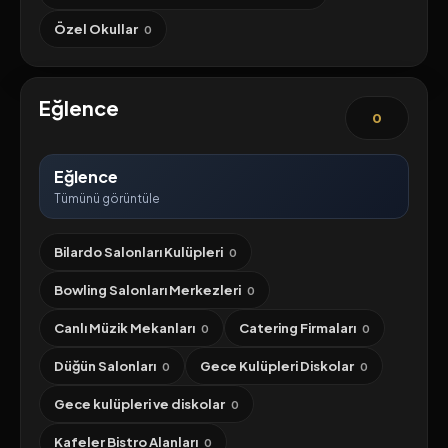
Özel Okullar
0
Eğlence
0
Eğlence
Tümünü görüntüle
Bilardo Salonları Kulüpleri
0
Bowling Salonları Merkezleri
0
Canlı Müzik Mekanları
Catering Firmaları
0
0
Düğün Salonları
Gece Kulüpleri Diskolar
0
0
Gece kulüpleri ve diskolar
0
Kafeler Bistro Alanları
0