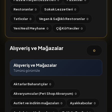
Restoranlar
Sokak Lezzetleri
0
0
Tatlıcılar
Vegan & Sağlıklı Restoranlar
0
0
Yeni Nesil Meyhane
Çiğ Köfteciler
0
0
Alışveriş ve Mağazalar
0
Alışveriş ve Mağazalar
Tümünü görüntüle
Aktarlar Baharatçılar
0
Akvaryumcular (Pet Shop Akvaryum)
0
Autlet ve indirim mağazaları
Ayakkabıcılar
0
0