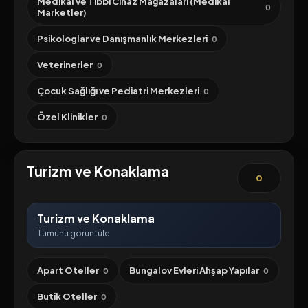
Medikal ve Tıbbi Cihaz Mağazaları (Medikal
0
Marketler)
Psikologlar ve Danışmanlık Merkezleri
0
Veterinerler
0
Çocuk Sağlığı ve Pediatri Merkezleri
0
Özel Klinikler
0
Turizm ve Konaklama
0
Turizm ve Konaklama
Tümünü görüntüle
Apart Oteller
Bungalov Evleri Ahşap Yapılar
0
0
Butik Oteller
0