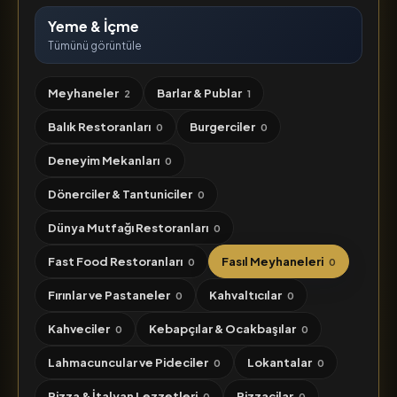
Yeme & İçme
Tümünü görüntüle
Meyhaneler
Barlar & Publar
2
1
Balık Restoranları
Burgerciler
0
0
Deneyim Mekanları
0
Dönerciler & Tantuniciler
0
Dünya Mutfağı Restoranları
0
Fast Food Restoranları
Fasıl Meyhaneleri
0
0
Fırınlar ve Pastaneler
Kahvaltıcılar
0
0
Kahveciler
Kebapçılar & Ocakbaşılar
0
0
Lahmacuncular ve Pideciler
Lokantalar
0
0
Pizza & İtalyan Lezzetleri
Pizzacilar
0
0