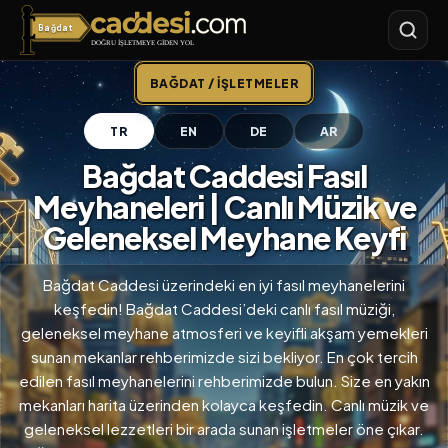
Bağdat
Bağdat Caddesi
BAĞDAT / İŞLETMELER
TR
EN
DE
AR
Bağdat Caddesi Fasıl
Meyhaneleri | Canlı Müzik ve
Geleneksel Meyhane Keyfi
Bağdat Caddesi üzerindeki en iyi fasıl meyhanelerini
keşfedin! Bağdat Caddesi’deki canlı fasıl müziği,
geleneksel meyhane atmosferi ve keyifli akşam yemekleri
sunan mekanlar rehberimizde sizi bekliyor. En çok tercih
edilen fasıl meyhanelerini rehberimizde bulun. Size en yakın
mekanları harita üzerinden kolayca keşfedin. Canlı müzik ve
geleneksel lezzetleri bir arada sunan işletmeler öne çıkar.