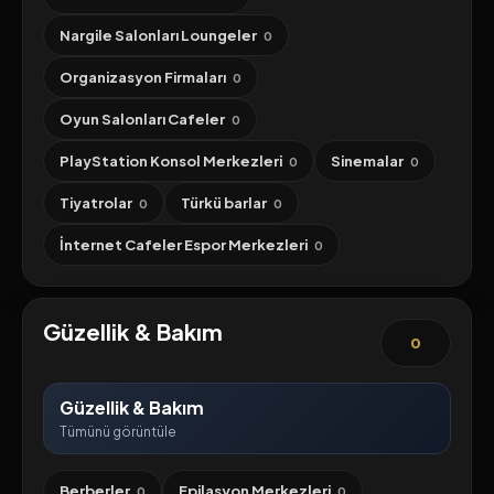
Nargile Salonları Loungeler
0
Organizasyon Firmaları
0
Oyun Salonları Cafeler
0
PlayStation Konsol Merkezleri
Sinemalar
0
0
Tiyatrolar
Türkü barlar
0
0
İnternet Cafeler Espor Merkezleri
0
Güzellik & Bakım
0
Güzellik & Bakım
Tümünü görüntüle
Berberler
Epilasyon Merkezleri
0
0