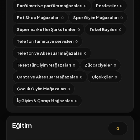
Parfümeri ve parfüm mağazaları
Perdeciler
0
0
Pet Shop Mağazaları
Spor Giyim Mağazaları
0
0
Süpermarketler Şarküteriler
Tekel Bayileri
0
0
Telefon tamirci ve servisleri
0
Telefon ve Aksesuar mağazaları
0
Tesettür Giyim Mağazaları
Züccaciyeler
0
0
Çanta ve Aksesuar Mağazaları
Çiçekçiler
0
0
Çocuk Giyim Mağazaları
0
İç Giyim & Çorap Mağazaları
0
Eğitim
0