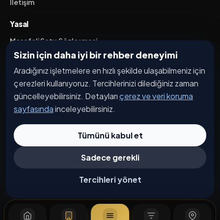
İletişim
Yasal
Mesafeli Satış Sözleşmesi
Sizin için daha iyi bir rehber deneyimi
İptal / İade Koşulları
Aradığınız işletmelere en hızlı şekilde ulaşabilmeniz için
Hizmet Şartları
çerezleri kullanıyoruz. Tercihlerinizi dilediğiniz zaman
Gizlilik Politikası
güncelleyebilirsiniz. Detayları
çerez ve veri koruma
Üyelik Sözleşmesi
sayfasında
inceleyebilirsiniz.
Kişisel Veri Koruma
Tümünü kabul et
Sadece gerekli
© 2026 Bağdat Caddesi. Tüm hakları saklıdır.
Çerez Tercihleri
Tercihleri yönet