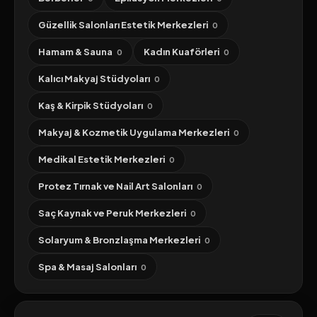
Güzellik Salonları Estetik Merkezleri
0
Hamam & Sauna
Kadın Kuaförleri
0
0
Kalıcı Makyaj Stüdyoları
0
Kaş & Kirpik Stüdyoları
0
Makyaj & Kozmetik Uygulama Merkezleri
0
Medikal Estetik Merkezleri
0
Protez Tırnak ve Nail Art Salonları
0
Saç Kaynak ve Peruk Merkezleri
0
Solaryum & Bronzlaşma Merkezleri
0
Spa & Masaj Salonları
0