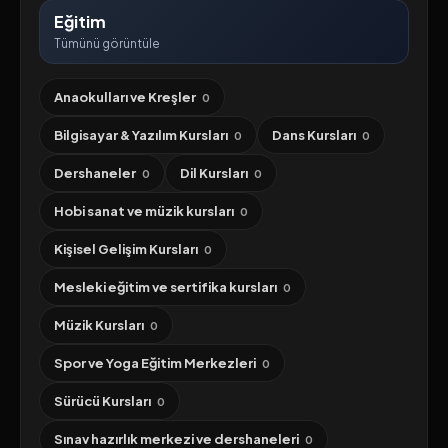
Eğitim
Tümünü görüntüle
Anaokulları ve Kreşler
0
Bilgisayar & Yazılım Kursları
Dans Kursları
0
0
Dershaneler
Dil Kursları
0
0
Hobi sanat ve müzik kursları
0
Kişisel Gelişim Kursları
0
Mesleki eğitim ve sertifika kursları
0
Müzik Kursları
0
Spor ve Yoga Eğitim Merkezleri
0
Sürücü Kursları
0
Sınav hazırlık merkezi ve dershaneleri
0