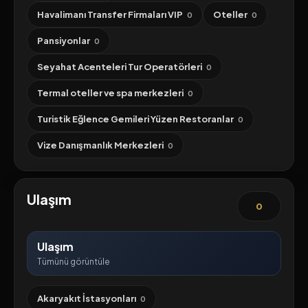
Havalimanı Transfer Firmaları VIP
Oteller
0
0
Pansiyonlar
0
Seyahat Acenteleri Tur Operatörleri
0
Termal oteller ve spa merkezleri
0
Turistik Eğlence Gemileri Yüzen Restoranlar
0
Vize Danışmanlık Merkezleri
0
Ulaşım
0
Ulaşım
Tümünü görüntüle
Akaryakıt İstasyonları
0