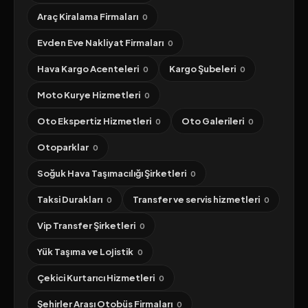
Araç Kiralama Firmaları
0
Evden Eve Nakliyat Firmaları
0
Hava Kargo Acenteleri
Kargo Şubeleri
0
0
Moto Kurye Hizmetleri
0
Oto Ekspertiz Hizmetleri
Oto Galerileri
0
0
Otoparklar
0
Soğuk Hava Taşımacılığı Şirketleri
0
Taksi Durakları
Transfer ve servis hizmetleri
0
0
Vip Transfer Şirketleri
0
Yük Taşıma ve Lojistik
0
Çekici Kurtarıcı Hizmetleri
0
Şehirler Arası Otobüs Firmaları
0