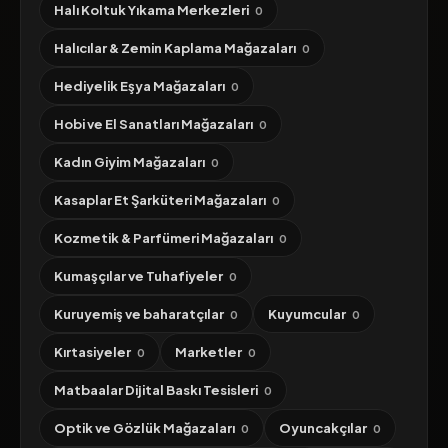
Halı Koltuk Yıkama Merkezleri
0
Halıcılar & Zemin Kaplama Mağazaları
0
Hediyelik Eşya Mağazaları
0
Hobi ve El Sanatları Mağazaları
0
Kadın Giyim Mağazaları
0
Kasaplar Et Şarküteri Mağazaları
0
Kozmetik & Parfümeri Mağazaları
0
Kumaşçılar ve Tuhafiyeler
0
Kuruyemiş ve baharatçılar
Kuyumcular
0
0
Kırtasiyeler
Marketler
0
0
Matbaalar Dijital Baskı Tesisleri
0
Optik ve Gözlük Mağazaları
Oyuncakçılar
0
0