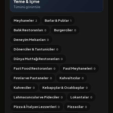
Yeme & İçme
Tümünü görüntüle
Meyhaneler
Barlar & Publar
2
1
Balık Restoranları
Burgerciler
0
0
Deneyim Mekanları
0
Dönerciler & Tantuniciler
0
Dünya Mutfağı Restoranları
0
Fast Food Restoranları
Fasıl Meyhaneleri
0
0
Fırınlar ve Pastaneler
Kahvaltıcılar
0
0
Kahveciler
Kebapçılar & Ocakbaşılar
0
0
Lahmacuncular ve Pideciler
Lokantalar
0
0
Pizza & İtalyan Lezzetleri
Pizzacilar
0
0