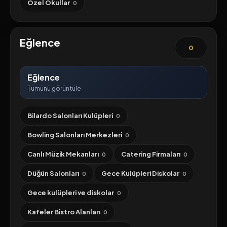
Özel Okullar
0
Eğlence
0
Eğlence
Tümünü görüntüle
Bilardo Salonları Kulüpleri
0
Bowling Salonları Merkezleri
0
Canlı Müzik Mekanları
Catering Firmaları
0
0
Düğün Salonları
Gece Kulüpleri Diskolar
0
0
Gece kulüpleri ve diskolar
0
Kafeler Bistro Alanları
0