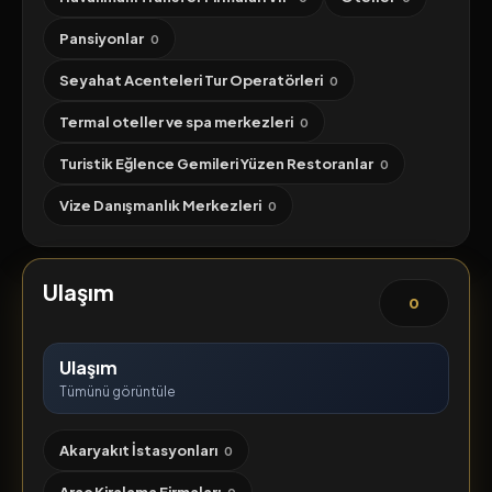
Pansiyonlar
0
Seyahat Acenteleri Tur Operatörleri
0
Termal oteller ve spa merkezleri
0
Turistik Eğlence Gemileri Yüzen Restoranlar
0
Vize Danışmanlık Merkezleri
0
Ulaşım
0
Ulaşım
Tümünü görüntüle
Akaryakıt İstasyonları
0