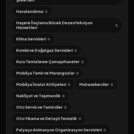
Şirketleri
Havalandırma
0
Haşere İlaçlama Böcek Dezenfeksiyon
0
Hizmetleri
Klima Servisleri
0
Kombi ve Doğalgaz Servisleri
0
Kuru Temizleme Çamaşırhaneler
0
Mobilya Tamir ve Marangozlar
0
Mobilya İmalat Atölyeleri
Muhasebeciler
0
0
Nakliyat ve Taşımacılık
0
Oto Servis ve Tamirciler
0
Oto Yıkama ve Detaylı Temizlik
0
Palyaço Animasyon Organizasyon Servisleri
0