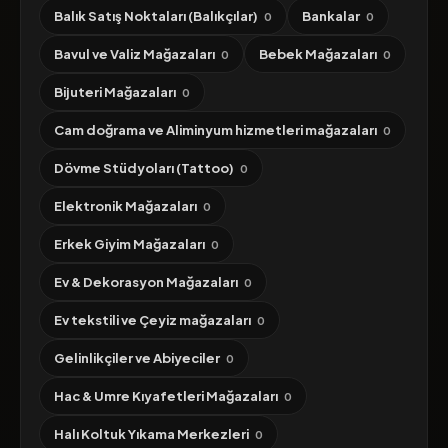
Balık Satış Noktaları (Balıkçılar)
Bankalar
0
0
Bavul ve Valiz Mağazaları
Bebek Mağazaları
0
0
Bijuteri Mağazaları
0
Cam doğrama ve Aliminyum hizmetleri mağazaları
0
Dövme Stüdyoları (Tattoo)
0
Elektronik Mağazaları
0
Erkek Giyim Mağazaları
0
Ev & Dekorasyon Mağazaları
0
Ev tekstili ve Çeyiz mağazaları
0
Gelinlikçiler ve Abiyeciler
0
Hac & Umre Kıyafetleri Mağazaları
0
Halı Koltuk Yıkama Merkezleri
0