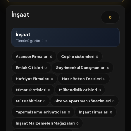
İnşaat
0
İnşaat
Tümünü görüntüle
Asansör Firmaları
Cephe sistemleri
0
0
Emlak Ofisleri
Gayrimenkul Danışmanları
0
0
Hafriyat Firmaları
Hazır Beton Tesisleri
0
0
Mimarlık ofisleri
Mühendislik ofisleri
0
0
Müteahhitler
Site ve Apartman Yönetimleri
0
0
Yapı Malzemeleri Satıcıları
İnşaat Firmaları
0
0
İnşaat Malzemeleri Mağazaları
0