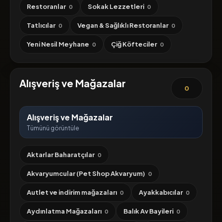
Restoranlar
Sokak Lezzetleri
0
0
Tatlıcılar
Vegan & Sağlıklı Restoranlar
0
0
Yeni Nesil Meyhane
Çiğ Köfteciler
0
0
Alışveriş ve Mağazalar
0
Alışveriş ve Mağazalar
Tümünü görüntüle
Aktarlar Baharatçılar
0
Akvaryumcular (Pet Shop Akvaryum)
0
Autlet ve indirim mağazaları
Ayakkabıcılar
0
0
Aydınlatma Mağazaları
Balık Av Bayileri
0
0