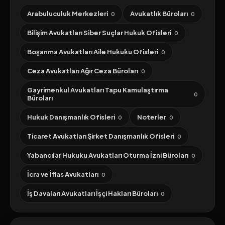
Arabuluculuk Merkezleri
Avukatlık Büroları
0
0
Bilişim Avukatları Siber Suçlar Hukuk Ofisleri
0
Boşanma Avukatları Aile Hukuku Ofisleri
0
Ceza Avukatları Ağır Ceza Büroları
0
Gayrimenkul Avukatları Tapu Kamulaştırma
0
Büroları
Hukuk Danışmanlık Ofisleri
Noterler
0
0
Ticaret Avukatları Şirket Danışmanlık Ofisleri
0
Yabancılar Hukuku Avukatları Oturma İzni Büroları
0
İcra ve İflas Avukatları
0
İş Davaları Avukatları İşçi Hakları Büroları
0