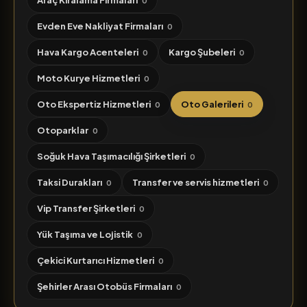
Araç Kiralama Firmaları
0
Evden Eve Nakliyat Firmaları
0
Hava Kargo Acenteleri
Kargo Şubeleri
0
0
Moto Kurye Hizmetleri
0
Oto Ekspertiz Hizmetleri
Oto Galerileri
0
0
Otoparklar
0
Soğuk Hava Taşımacılığı Şirketleri
0
Taksi Durakları
Transfer ve servis hizmetleri
0
0
Vip Transfer Şirketleri
0
Yük Taşıma ve Lojistik
0
Çekici Kurtarıcı Hizmetleri
0
Şehirler Arası Otobüs Firmaları
0