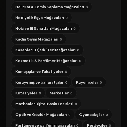
Halıcılar & Zemin Kaplama Mağazaları
0
Hediyelik Eşya Mağazaları
0
Hobi ve El Sanatları Mağazaları
0
Kadın Giyim Mağazaları
0
Kasaplar Et Şarküteri Mağazaları
0
Kozmetik & Parfümeri Mağazaları
0
Kumaşçılar ve Tuhafiyeler
0
Kuruyemiş ve baharatçılar
Kuyumcular
0
0
Kırtasiyeler
Marketler
0
0
Matbaalar Dijital Baskı Tesisleri
0
Optik ve Gözlük Mağazaları
Oyuncakçılar
0
0
Parfümeri ve parfüm mağazaları
Perdeciler
0
0