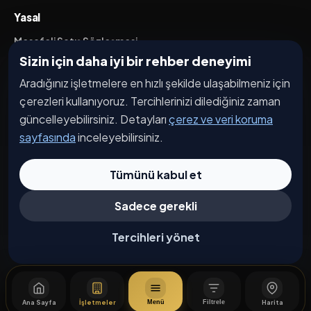
Yasal
Mesafeli Satış Sözleşmesi
Sizin için daha iyi bir rehber deneyimi
İptal / İade Koşulları
Aradığınız işletmelere en hızlı şekilde ulaşabilmeniz için
Hizmet Şartları
çerezleri kullanıyoruz. Tercihlerinizi dilediğiniz zaman
Gizlilik Politikası
güncelleyebilirsiniz. Detayları
çerez ve veri koruma
Üyelik Sözleşmesi
sayfasında
inceleyebilirsiniz.
Kişisel Veri Koruma
Tümünü kabul et
Sadece gerekli
© 2026 Bağdat Caddesi. Tüm hakları saklıdır.
Çerez Tercihleri
Tercihleri yönet
Ana Sayfa
İşletmeler
Harita
Menü
Filtrele