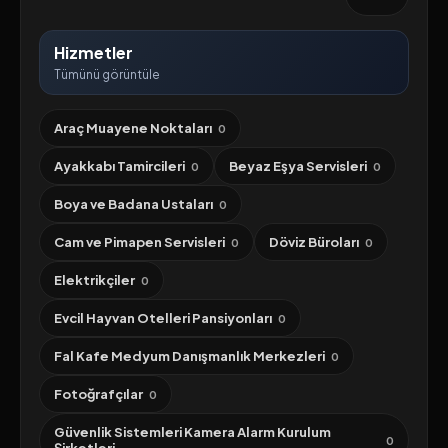
Hizmetler
Tümünü görüntüle
Araç Muayene Noktaları
0
Ayakkabı Tamircileri
Beyaz Eşya Servisleri
0
0
Boya ve Badana Ustaları
0
Cam ve Pimapen Servisleri
Döviz Büroları
0
0
Elektrikçiler
0
Evcil Hayvan Otelleri Pansiyonları
0
Fal Kafe Medyum Danışmanlık Merkezleri
0
Fotoğrafçılar
0
Güvenlik Sistemleri Kamera Alarm Kurulum
0