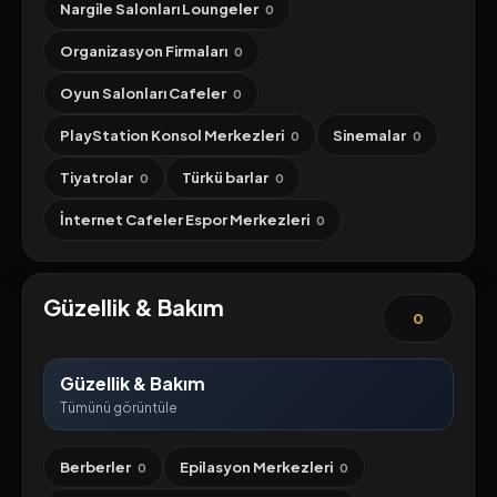
Nargile Salonları Loungeler
0
Organizasyon Firmaları
0
Oyun Salonları Cafeler
0
PlayStation Konsol Merkezleri
Sinemalar
0
0
Tiyatrolar
Türkü barlar
0
0
İnternet Cafeler Espor Merkezleri
0
Güzellik & Bakım
0
Güzellik & Bakım
Tümünü görüntüle
Berberler
Epilasyon Merkezleri
0
0