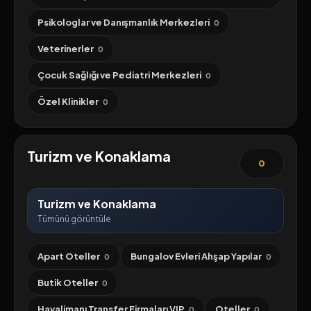
Psikologlar ve Danışmanlık Merkezleri
0
Veterinerler
0
Çocuk Sağlığı ve Pediatri Merkezleri
0
Özel Klinikler
0
Turizm ve Konaklama
0
Turizm ve Konaklama
Tümünü görüntüle
Apart Oteller
Bungalov Evleri Ahşap Yapılar
0
0
Butik Oteller
0
Havalimanı Transfer Firmaları VIP
Oteller
0
0