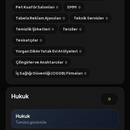
Pet Kuaför Salonları
SMM
0
0
Tabela Reklam Ajansları
Teknik Servisler
0
0
Temizlik Şirketleri
Terziler
0
0
Tesisatçılar
0
Yorgan Dikim Yatak Evi Atölyeleri
0
Çilingirler ve Anahtarcılar
0
İş Sağlığı Güvenliği (OSGB) Firmaları
0
Hukuk
0
Hukuk
Tümünü görüntüle