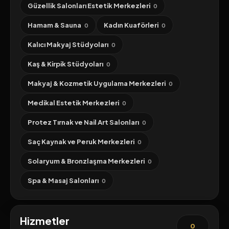
Güzellik Salonları Estetik Merkezleri
0
Hamam & Sauna
Kadın Kuaförleri
0
0
Kalıcı Makyaj Stüdyoları
0
Kaş & Kirpik Stüdyoları
0
Makyaj & Kozmetik Uygulama Merkezleri
0
Medikal Estetik Merkezleri
0
Protez Tırnak ve Nail Art Salonları
0
Saç Kaynak ve Peruk Merkezleri
0
Solaryum & Bronzlaşma Merkezleri
0
Spa & Masaj Salonları
0
Hizmetler
0