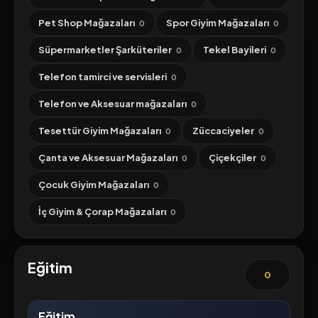
Pet Shop Mağazaları
Spor Giyim Mağazaları
0
0
Süpermarketler Şarküteriler
Tekel Bayileri
0
0
Telefon tamirci ve servisleri
0
Telefon ve Aksesuar mağazaları
0
Tesettür Giyim Mağazaları
Züccaciyeler
0
0
Çanta ve Aksesuar Mağazaları
Çiçekçiler
0
0
Çocuk Giyim Mağazaları
0
İç Giyim & Çorap Mağazaları
0
Eğitim
0
Eğitim