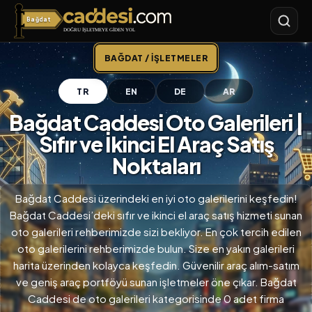
Bağdat
Bağdat Caddesi
BAĞDAT / İŞLETMELER
TR
EN
DE
AR
Bağdat Caddesi Oto Galerileri |
Sıfır ve İkinci El Araç Satış
Noktaları
Bağdat Caddesi üzerindeki en iyi oto galerilerini keşfedin!
Bağdat Caddesi’deki sıfır ve ikinci el araç satış hizmeti sunan
oto galerileri rehberimizde sizi bekliyor. En çok tercih edilen
oto galerilerini rehberimizde bulun. Size en yakın galerileri
harita üzerinden kolayca keşfedin. Güvenilir araç alım-satım
ve geniş araç portföyü sunan işletmeler öne çıkar. Bağdat
Caddesi de oto galerileri kategorisinde 0 adet firma