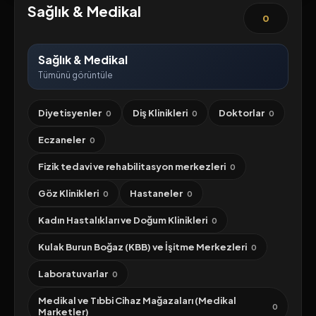
Sağlık & Medikal
0
Sağlık & Medikal
Tümünü görüntüle
Diyetisyenler
Diş Klinikleri
Doktorlar
0
0
0
Eczaneler
0
Fizik tedavi ve rehabilitasyon merkezleri
0
Göz Klinikleri
Hastaneler
0
0
Kadın Hastalıkları ve Doğum Klinikleri
0
Kulak Burun Boğaz (KBB) ve İşitme Merkezleri
0
Laboratuvarlar
0
Medikal ve Tıbbi Cihaz Mağazaları (Medikal
0
Marketler)