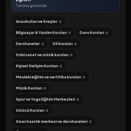
Tümünü görüntüle
Anaokulları ve Kreşler
0
Bilgisayar & Yazılım Kursları
Dans Kursları
0
0
Dershaneler
Dil Kursları
0
0
Hobi sanat ve müzik kursları
0
Kişisel Gelişim Kursları
0
Mesleki eğitim ve sertifika kursları
0
Müzik Kursları
0
Spor ve Yoga Eğitim Merkezleri
0
Sürücü Kursları
0
Sınav hazırlık merkezi ve dershaneleri
0