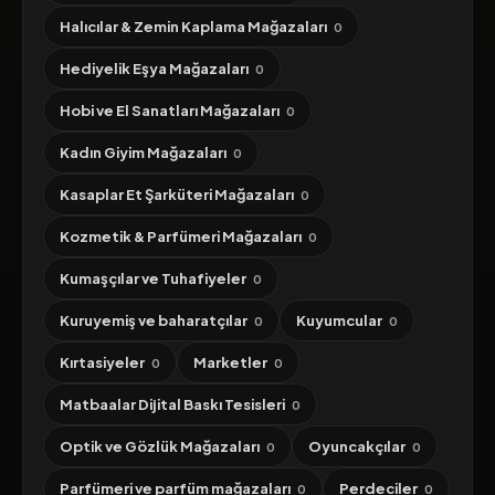
Halıcılar & Zemin Kaplama Mağazaları
0
Hediyelik Eşya Mağazaları
0
Hobi ve El Sanatları Mağazaları
0
Kadın Giyim Mağazaları
0
Kasaplar Et Şarküteri Mağazaları
0
Kozmetik & Parfümeri Mağazaları
0
Kumaşçılar ve Tuhafiyeler
0
Kuruyemiş ve baharatçılar
Kuyumcular
0
0
Kırtasiyeler
Marketler
0
0
Matbaalar Dijital Baskı Tesisleri
0
Optik ve Gözlük Mağazaları
Oyuncakçılar
0
0
Parfümeri ve parfüm mağazaları
Perdeciler
0
0