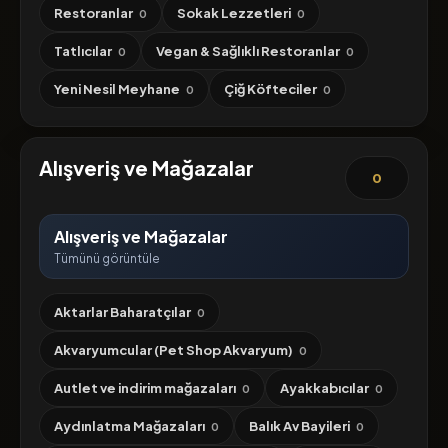
Restoranlar
Sokak Lezzetleri
0
0
Tatlıcılar
Vegan & Sağlıklı Restoranlar
0
0
Yeni Nesil Meyhane
Çiğ Köfteciler
0
0
Alışveriş ve Mağazalar
0
Alışveriş ve Mağazalar
Tümünü görüntüle
Aktarlar Baharatçılar
0
Akvaryumcular (Pet Shop Akvaryum)
0
Autlet ve indirim mağazaları
Ayakkabıcılar
0
0
Aydınlatma Mağazaları
Balık Av Bayileri
0
0