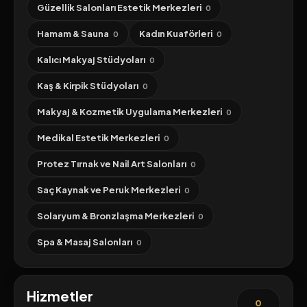
Güzellik Salonları Estetik Merkezleri
0
Hamam & Sauna
Kadın Kuaförleri
0
0
Kalıcı Makyaj Stüdyoları
0
Kaş & Kirpik Stüdyoları
0
Makyaj & Kozmetik Uygulama Merkezleri
0
Medikal Estetik Merkezleri
0
Protez Tırnak ve Nail Art Salonları
0
Saç Kaynak ve Peruk Merkezleri
0
Solaryum & Bronzlaşma Merkezleri
0
Spa & Masaj Salonları
0
Hizmetler
0