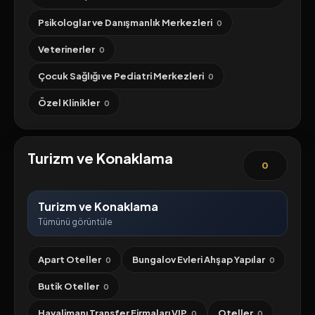
Psikologlar ve Danışmanlık Merkezleri
0
Veterinerler
0
Çocuk Sağlığı ve Pediatri Merkezleri
0
Özel Klinikler
0
Turizm ve Konaklama
0
Turizm ve Konaklama
Tümünü görüntüle
Apart Oteller
Bungalov Evleri Ahşap Yapılar
0
0
Butik Oteller
0
Havalimanı Transfer Firmaları VIP
Oteller
0
0