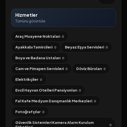
Hizmetler
Tümünü görüntüle
Araç Muayene Noktaları
0
Ayakkabı Tamircileri
Beyaz Eşya Servisleri
0
0
Boya ve Badana Ustaları
0
Cam ve Pimapen Servisleri
Döviz Büroları
0
0
Elektrikçiler
0
Evcil Hayvan Otelleri Pansiyonları
0
Fal Kafe Medyum Danışmanlık Merkezleri
0
Fotoğrafçılar
0
Güvenlik Sistemleri Kamera Alarm Kurulum
0