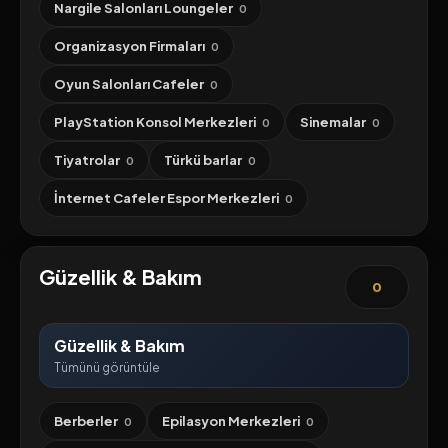
Nargile Salonları Loungeler
0
Organizasyon Firmaları
0
Oyun Salonları Cafeler
0
PlayStation Konsol Merkezleri
Sinemalar
0
0
Tiyatrolar
Türkü barlar
0
0
İnternet Cafeler Espor Merkezleri
0
Güzellik & Bakım
0
Güzellik & Bakım
Tümünü görüntüle
Berberler
Epilasyon Merkezleri
0
0