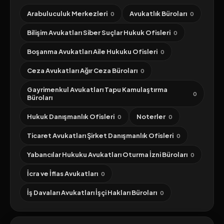
Arabuluculuk Merkezleri
Avukatlık Büroları
0
0
Bilişim Avukatları Siber Suçlar Hukuk Ofisleri
0
Boşanma Avukatları Aile Hukuku Ofisleri
0
Ceza Avukatları Ağır Ceza Büroları
0
Gayrimenkul Avukatları Tapu Kamulaştırma
0
Büroları
Hukuk Danışmanlık Ofisleri
Noterler
0
0
Ticaret Avukatları Şirket Danışmanlık Ofisleri
0
Yabancılar Hukuku Avukatları Oturma İzni Büroları
0
İcra ve İflas Avukatları
0
İş Davaları Avukatları İşçi Hakları Büroları
0