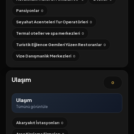
Pansiyonlar
0
Seyahat Acenteleri Tur Operatörleri
0
Termal oteller ve spa merkezleri
0
Turistik Eğlence Gemileri Yüzen Restoranlar
0
Vize Danışmanlık Merkezleri
0
Ulaşım
0
Ulaşım
Tümünü görüntüle
Akaryakıt İstasyonları
0