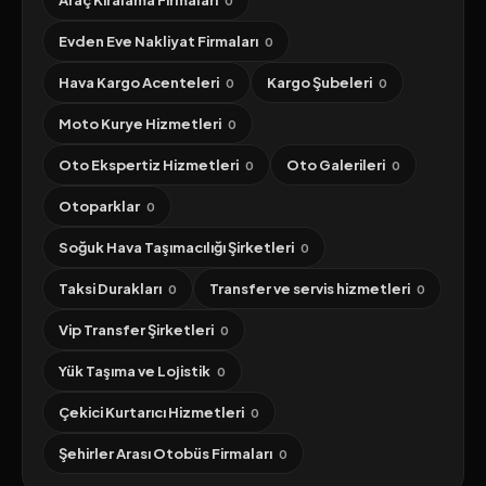
Araç Kiralama Firmaları
0
Evden Eve Nakliyat Firmaları
0
Hava Kargo Acenteleri
Kargo Şubeleri
0
0
Moto Kurye Hizmetleri
0
Oto Ekspertiz Hizmetleri
Oto Galerileri
0
0
Otoparklar
0
Soğuk Hava Taşımacılığı Şirketleri
0
Taksi Durakları
Transfer ve servis hizmetleri
0
0
Vip Transfer Şirketleri
0
Yük Taşıma ve Lojistik
0
Çekici Kurtarıcı Hizmetleri
0
Şehirler Arası Otobüs Firmaları
0