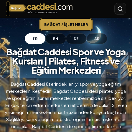
Bağdat
Bağdat Caddesi
BAĞDAT / İŞLETMELER
TR
EN
DE
AR
Bağdat Caddesi Spor ve Yoga
Kursları | Pilates, Fitness ve
Eğitim Merkezleri
Bağdat Caddesi üzerindeki en iyi spor ve yoga eğitim
merkezlerini keşfedin! Bağdat Caddesi’deki pilates, yoga
ve spor eğitimi sunan merkezler rehberimizde sizi bekliyor.
En çok tercih edilen merkezleri rehberimizde bulun. Size en
yakın eğitim merkezlerini harita üzerinden kolayca keşfedin.
Sağlıklı yaşam ve eğitim odaklı programlar sunan işletmeler
öne çıkar. Bağdat Caddesi de spor eğitim merkezleri