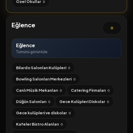
Özel Okullar
0
Eğlence
0
Eğlence
Tümünü görüntüle
Bilardo Salonları Kulüpleri
0
Bowling Salonları Merkezleri
0
Canlı Müzik Mekanları
Catering Firmaları
0
0
Düğün Salonları
Gece Kulüpleri Diskolar
0
0
Gece kulüpleri ve diskolar
0
Kafeler Bistro Alanları
0