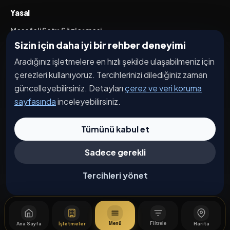
Yasal
Mesafeli Satış Sözleşmesi
Sizin için daha iyi bir rehber deneyimi
İptal / İade Koşulları
Aradığınız işletmelere en hızlı şekilde ulaşabilmeniz için
Hizmet Şartları
çerezleri kullanıyoruz. Tercihlerinizi dilediğiniz zaman
Gizlilik Politikası
güncelleyebilirsiniz. Detayları
çerez ve veri koruma
Üyelik Sözleşmesi
sayfasında
inceleyebilirsiniz.
Kişisel Veri Koruma
Tümünü kabul et
Sadece gerekli
© 2026 Bağdat Caddesi. Tüm hakları saklıdır.
Çerez Tercihleri
Tercihleri yönet
Ana Sayfa
İşletmeler
Harita
Menü
Filtrele