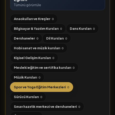
Tümünü görüntüle
Anaokulları ve Kreşler
0
Bilgisayar & Yazılım Kursları
Dans Kursları
0
0
Dershaneler
Dil Kursları
0
0
Hobi sanat ve müzik kursları
0
Kişisel Gelişim Kursları
0
Mesleki eğitim ve sertifika kursları
0
Müzik Kursları
0
Spor ve Yoga Eğitim Merkezleri
0
Sürücü Kursları
0
Sınav hazırlık merkezi ve dershaneleri
0