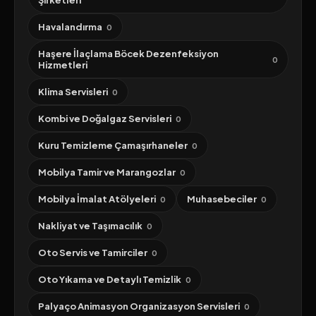
Şirketleri
Havalandırma
0
Haşere İlaçlama Böcek Dezenfeksiyon
0
Hizmetleri
Klima Servisleri
0
Kombi ve Doğalgaz Servisleri
0
Kuru Temizleme Çamaşırhaneler
0
Mobilya Tamir ve Marangozlar
0
Mobilya İmalat Atölyeleri
Muhasebeciler
0
0
Nakliyat ve Taşımacılık
0
Oto Servis ve Tamirciler
0
Oto Yıkama ve Detaylı Temizlik
0
Palyaço Animasyon Organizasyon Servisleri
0