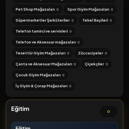
Pet Shop Mağazaları
Spor Giyim Mağazaları
0
0
Süpermarketler Şarküteriler
Tekel Bayileri
0
0
Telefon tamirci ve servisleri
0
Telefon ve Aksesuar mağazaları
0
Tesettür Giyim Mağazaları
Züccaciyeler
0
0
Çanta ve Aksesuar Mağazaları
Çiçekçiler
0
0
Çocuk Giyim Mağazaları
0
İç Giyim & Çorap Mağazaları
0
Eğitim
0
Eğitim