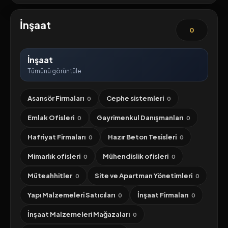
İnşaat
0
İnşaat
Tümünü görüntüle
Asansör Firmaları
Cephe sistemleri
0
0
Emlak Ofisleri
Gayrimenkul Danışmanları
0
0
Hafriyat Firmaları
Hazır Beton Tesisleri
0
0
Mimarlık ofisleri
Mühendislik ofisleri
0
0
Müteahhitler
Site ve Apartman Yönetimleri
0
0
Yapı Malzemeleri Satıcıları
İnşaat Firmaları
0
0
İnşaat Malzemeleri Mağazaları
0