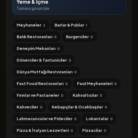
Yeme & İçme
Tümünü görüntüle
Meyhaneler
Barlar & Publar
2
1
Balık Restoranları
Burgerciler
0
0
Deneyim Mekanları
0
Dönerciler & Tantuniciler
0
Dünya Mutfağı Restoranları
0
Fast Food Restoranları
Fasıl Meyhaneleri
0
0
Fırınlar ve Pastaneler
Kahvaltıcılar
0
0
Kahveciler
Kebapçılar & Ocakbaşılar
0
0
Lahmacuncular ve Pideciler
Lokantalar
0
0
Pizza & İtalyan Lezzetleri
Pizzacilar
0
0