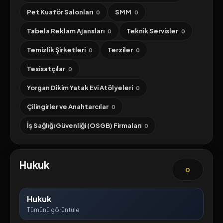
Pet Kuaför Salonları
SMM
0
0
Tabela Reklam Ajansları
Teknik Servisler
0
0
Temizlik Şirketleri
Terziler
0
0
Tesisatçılar
0
Yorgan Dikim Yatak Evi Atölyeleri
0
Çilingirler ve Anahtarcılar
0
İş Sağlığı Güvenliği (OSGB) Firmaları
0
Hukuk
0
Hukuk
Tümünü görüntüle