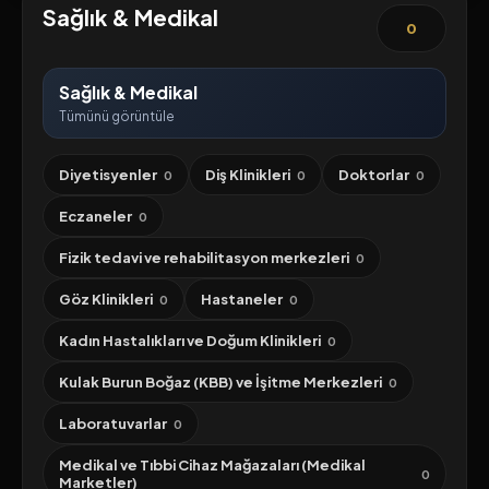
Sağlık & Medikal
0
Sağlık & Medikal
Tümünü görüntüle
Diyetisyenler
Diş Klinikleri
Doktorlar
0
0
0
Eczaneler
0
Fizik tedavi ve rehabilitasyon merkezleri
0
Göz Klinikleri
Hastaneler
0
0
Kadın Hastalıkları ve Doğum Klinikleri
0
Kulak Burun Boğaz (KBB) ve İşitme Merkezleri
0
Laboratuvarlar
0
Medikal ve Tıbbi Cihaz Mağazaları (Medikal
0
Marketler)