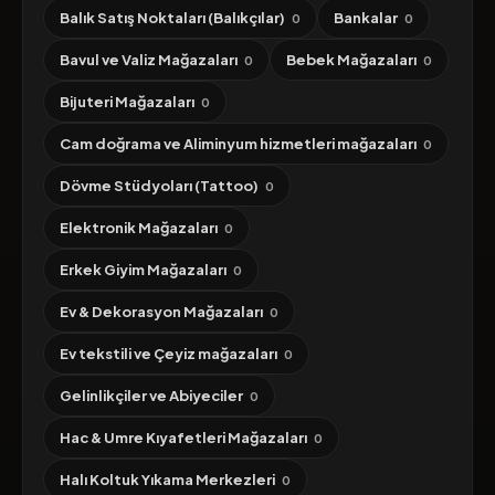
Balık Satış Noktaları (Balıkçılar)
Bankalar
0
0
Bavul ve Valiz Mağazaları
Bebek Mağazaları
0
0
Bijuteri Mağazaları
0
Cam doğrama ve Aliminyum hizmetleri mağazaları
0
Dövme Stüdyoları (Tattoo)
0
Elektronik Mağazaları
0
Erkek Giyim Mağazaları
0
Ev & Dekorasyon Mağazaları
0
Ev tekstili ve Çeyiz mağazaları
0
Gelinlikçiler ve Abiyeciler
0
Hac & Umre Kıyafetleri Mağazaları
0
Halı Koltuk Yıkama Merkezleri
0