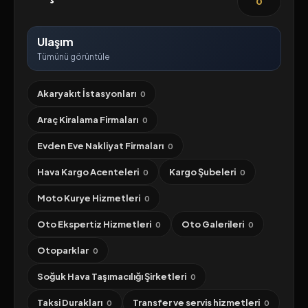
0
Ulaşım
Tümünü görüntüle
Akaryakıt İstasyonları
0
Araç Kiralama Firmaları
0
Evden Eve Nakliyat Firmaları
0
Hava Kargo Acenteleri
Kargo Şubeleri
0
0
Moto Kurye Hizmetleri
0
Oto Ekspertiz Hizmetleri
Oto Galerileri
0
0
Otoparklar
0
Soğuk Hava Taşımacılığı Şirketleri
0
Taksi Durakları
Transfer ve servis hizmetleri
0
0