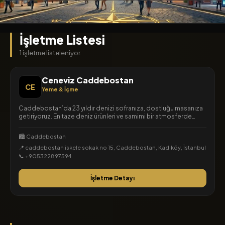
İşletme Listesi
1 işletme listeleniyor.
Ceneviz Caddebostan
CE
Yeme & İçme
Caddebostan’da 23 yıldır denizi sofranıza, dostluğu masanıza
getiriyoruz. En taze deniz ürünleri ve samimi bir atmosferde
buluşmak için Ceneviz Meyhane’ye bekleriz.
🏙️ Caddebostan
📍 caddebostan iskele sokak no 15, Caddebostan, Kadıköy, İstanbul
📞 +905322897594
İşletme Detayı