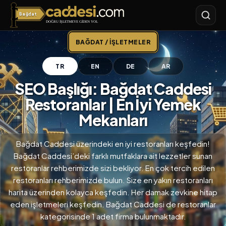
Bağdat
Bağdat Caddesi
BAĞDAT / İŞLETMELER
TR
EN
DE
AR
SEO Başlığı: Bağdat Caddesi
Restoranlar | En İyi Yemek
Mekanları
Bağdat Caddesi üzerindeki en iyi restoranları keşfedin!
Bağdat Caddesi’deki farklı mutfaklara ait lezzetler sunan
restoranlar rehberimizde sizi bekliyor. En çok tercih edilen
restoranları rehberimizde bulun. Size en yakın restoranları
harita üzerinden kolayca keşfedin. Her damak zevkine hitap
eden işletmeleri keşfedin. Bağdat Caddesi de restoranlar
kategorisinde 1 adet firma bulunmaktadır.