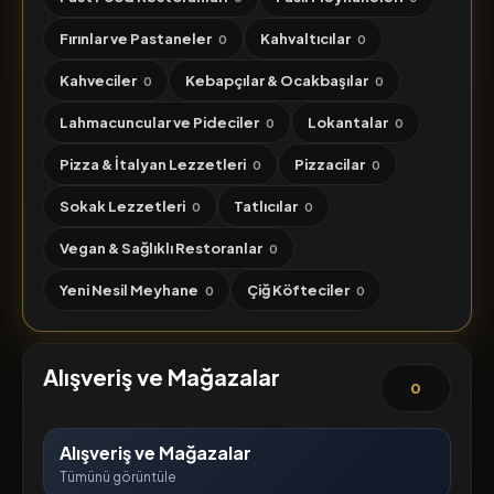
Fırınlar ve Pastaneler
Kahvaltıcılar
0
0
Kahveciler
Kebapçılar & Ocakbaşılar
0
0
Lahmacuncular ve Pideciler
Lokantalar
0
0
Pizza & İtalyan Lezzetleri
Pizzacilar
0
0
Sokak Lezzetleri
Tatlıcılar
0
0
Vegan & Sağlıklı Restoranlar
0
Yeni Nesil Meyhane
Çiğ Köfteciler
0
0
Alışveriş ve Mağazalar
0
Alışveriş ve Mağazalar
Tümünü görüntüle