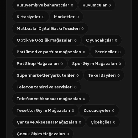
Kuruyemiş ve baharatçılar
Kuyumcular
0
0
Kırtasiyeler
Marketler
0
0
Matbaalar Dijital Baskı Tesisleri
0
Optik ve Gözlük Mağazaları
Oyuncakçılar
0
0
Parfümeri ve parfüm mağazaları
Perdeciler
0
0
Pet Shop Mağazaları
Spor Giyim Mağazaları
0
0
Süpermarketler Şarküteriler
Tekel Bayileri
0
0
Telefon tamirci ve servisleri
0
Telefon ve Aksesuar mağazaları
0
Tesettür Giyim Mağazaları
Züccaciyeler
0
0
Çanta ve Aksesuar Mağazaları
Çiçekçiler
0
0
Çocuk Giyim Mağazaları
0