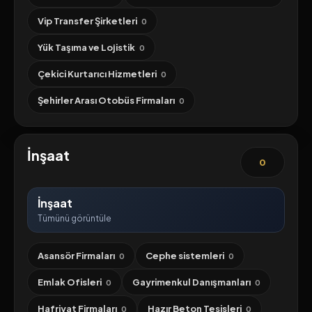
Vip Transfer Şirketleri
0
Yük Taşıma ve Lojistik
0
Çekici Kurtarıcı Hizmetleri
0
Şehirler Arası Otobüs Firmaları
0
İnşaat
0
İnşaat
Tümünü görüntüle
Asansör Firmaları
Cephe sistemleri
0
0
Emlak Ofisleri
Gayrimenkul Danışmanları
0
0
Hafriyat Firmaları
Hazır Beton Tesisleri
0
0