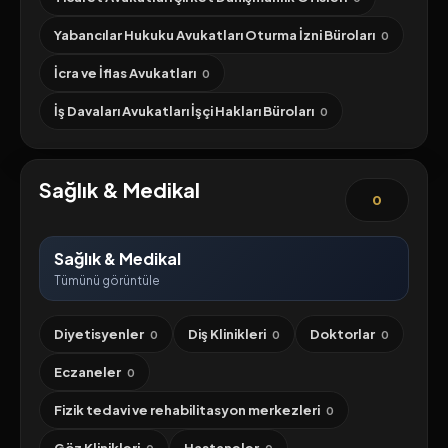
Yabancılar Hukuku Avukatları Oturma İzni Büroları
0
İcra ve İflas Avukatları
0
İş Davaları Avukatları İşçi Hakları Büroları
0
Sağlık & Medikal
0
Sağlık & Medikal
Tümünü görüntüle
Diyetisyenler
Diş Klinikleri
Doktorlar
0
0
0
Eczaneler
0
Fizik tedavi ve rehabilitasyon merkezleri
0