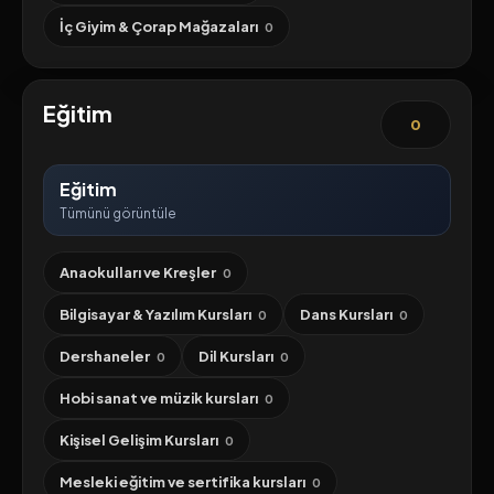
İç Giyim & Çorap Mağazaları
0
Eğitim
0
Eğitim
Tümünü görüntüle
Anaokulları ve Kreşler
0
Bilgisayar & Yazılım Kursları
Dans Kursları
0
0
Dershaneler
Dil Kursları
0
0
Hobi sanat ve müzik kursları
0
Kişisel Gelişim Kursları
0
Mesleki eğitim ve sertifika kursları
0