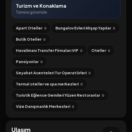
Turizm ve Konaklama
Tümünü görüntüle
Apart Oteller
Bungalov Evleri Ahşap Yapılar
0
0
Butik Oteller
0
Havalimanı Transfer Firmaları VIP
Oteller
0
0
Pansiyonlar
0
Seyahat Acenteleri Tur Operatörleri
0
Termal oteller ve spa merkezleri
0
Turistik Eğlence Gemileri Yüzen Restoranlar
0
Vize Danışmanlık Merkezleri
0
Ulaşım