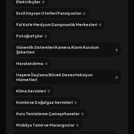
Elektrikçiler
0
Evcil Hayvan Otelleri Pansiyonları
0
Fal Kafe Medyum Danışmanlık Merkezleri
0
Fotoğrafçılar
0
Güvenlik Sistemleri Kamera Alarm Kurulum
0
Şirketleri
Havalandırma
0
Haşere İlaçlama Böcek Dezenfeksiyon
0
Hizmetleri
Klima Servisleri
0
Kombi ve Doğalgaz Servisleri
0
Kuru Temizleme Çamaşırhaneler
0
Mobilya Tamir ve Marangozlar
0