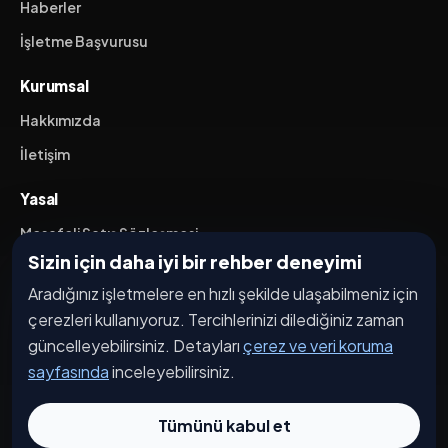
Haberler
İşletme Başvurusu
Kurumsal
Hakkımızda
İletişim
Yasal
Mesafeli Satış Sözleşmesi
Sizin için daha iyi bir rehber deneyimi
İptal / İade Koşulları
Aradığınız işletmelere en hızlı şekilde ulaşabilmeniz için
Hizmet Şartları
çerezleri kullanıyoruz. Tercihlerinizi dilediğiniz zaman
Gizlilik Politikası
güncelleyebilirsiniz. Detayları
çerez ve veri koruma
Üyelik Sözleşmesi
sayfasında
inceleyebilirsiniz.
Kişisel Veri Koruma
Tümünü kabul et