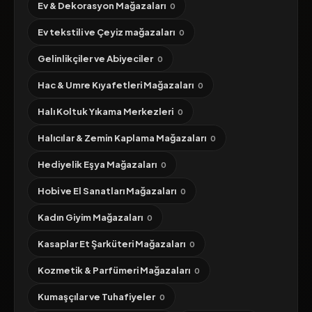
Ev & Dekorasyon Mağazaları
0
Ev tekstili ve Çeyiz mağazaları
0
Gelinlikçiler ve Abiyeciler
0
Hac & Umre Kıyafetleri Mağazaları
0
Halı Koltuk Yıkama Merkezleri
0
Halıcılar & Zemin Kaplama Mağazaları
0
Hediyelik Eşya Mağazaları
0
Hobi ve El Sanatları Mağazaları
0
Kadın Giyim Mağazaları
0
Kasaplar Et Şarküteri Mağazaları
0
Kozmetik & Parfümeri Mağazaları
0
Kumaşçılar ve Tuhafiyeler
0