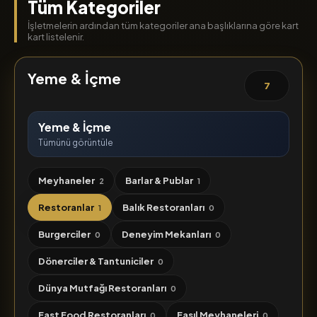
Tüm Kategoriler
İşletmelerin ardından tüm kategoriler ana başlıklarına göre kart
kart listelenir.
Yeme & İçme
7
Yeme & İçme
Tümünü görüntüle
Meyhaneler
Barlar & Publar
2
1
Restoranlar
Balık Restoranları
1
0
Burgerciler
Deneyim Mekanları
0
0
Dönerciler & Tantuniciler
0
Dünya Mutfağı Restoranları
0
Fast Food Restoranları
Fasıl Meyhaneleri
0
0