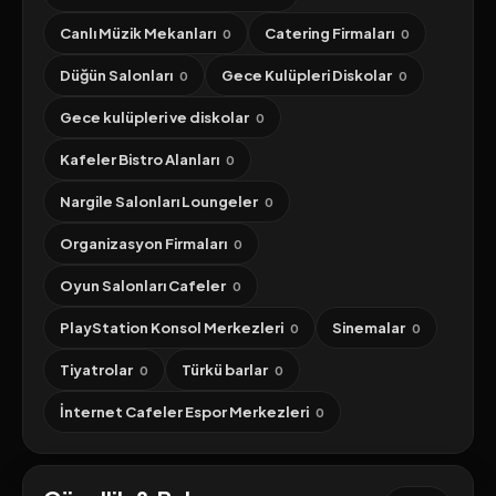
Canlı Müzik Mekanları
Catering Firmaları
0
0
Düğün Salonları
Gece Kulüpleri Diskolar
0
0
Gece kulüpleri ve diskolar
0
Kafeler Bistro Alanları
0
Nargile Salonları Loungeler
0
Organizasyon Firmaları
0
Oyun Salonları Cafeler
0
PlayStation Konsol Merkezleri
Sinemalar
0
0
Tiyatrolar
Türkü barlar
0
0
İnternet Cafeler Espor Merkezleri
0