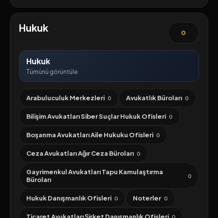
Hukuk
0
Hukuk
Tümünü görüntüle
Arabuluculuk Merkezleri
Avukatlık Büroları
0
0
Bilişim Avukatları Siber Suçlar Hukuk Ofisleri
0
Boşanma Avukatları Aile Hukuku Ofisleri
0
Ceza Avukatları Ağır Ceza Büroları
0
Gayrimenkul Avukatları Tapu Kamulaştırma
0
Büroları
Hukuk Danışmanlık Ofisleri
Noterler
0
0
Ticaret Avukatları Şirket Danışmanlık Ofisleri
0