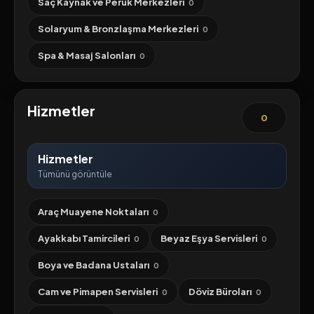
Saç Kaynak ve Peruk Merkezleri
0
Solaryum & Bronzlaşma Merkezleri
0
Spa & Masaj Salonları
0
Hizmetler
0
Hizmetler
Tümünü görüntüle
Araç Muayene Noktaları
0
Ayakkabı Tamircileri
Beyaz Eşya Servisleri
0
0
Boya ve Badana Ustaları
0
Cam ve Pimapen Servisleri
Döviz Büroları
0
0