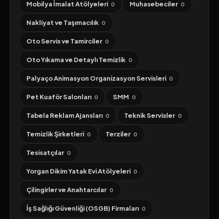
Mobilya İmalat Atölyeleri
Muhasebeciler
0
0
Nakliyat ve Taşımacılık
0
Oto Servis ve Tamirciler
0
Oto Yıkama ve Detaylı Temizlik
0
Palyaço Animasyon Organizasyon Servisleri
0
Pet Kuaför Salonları
SMM
0
0
Tabela Reklam Ajansları
Teknik Servisler
0
0
Temizlik Şirketleri
Terziler
0
0
Tesisatçılar
0
Yorgan Dikim Yatak Evi Atölyeleri
0
Çilingirler ve Anahtarcılar
0
İş Sağlığı Güvenliği (OSGB) Firmaları
0