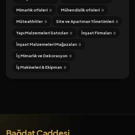
Mimarlık ofisleri
Mühendislik ofisleri
0
0
Müteahhitler
Site ve Apartman Yönetimleri
0
0
Yapı Malzemeleri Satıcıları
İnşaat Firmaları
0
0
İnşaat Malzemeleri Mağazaları
0
İç Mimarlık ve Dekorasyon
0
İş Makineleri & Ekipman
0
Bağdat Caddesi