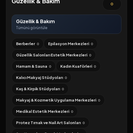
Güzellik & Bakım
0
Güzellik & Bakım
Tümünü görüntüle
Berberler
Epilasyon Merkezleri
0
0
Güzellik Salonları Estetik Merkezleri
0
Hamam & Sauna
Kadın Kuaförleri
0
0
Kalıcı Makyaj Stüdyoları
0
Kaş & Kirpik Stüdyoları
0
Makyaj & Kozmetik Uygulama Merkezleri
0
Medikal Estetik Merkezleri
0
Protez Tırnak ve Nail Art Salonları
0