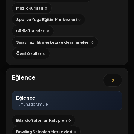
Müzik Kursları
0
Spor ve Yoga Eğitim Merkezleri
0
Sürücü Kursları
0
Sınav hazırlık merkezi ve dershaneleri
0
Özel Okullar
0
Eğlence
0
Eğlence
Tümünü görüntüle
Bilardo Salonları Kulüpleri
0
Bowling Salonları Merkezleri
0