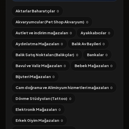
Aktarlar Baharatçılar
0
Akvaryumcular (Pet Shop Akvaryum)
0
Autlet ve indirim mağazaları
Ayakkabıcılar
0
0
Aydınlatma Mağazaları
Balık Av Bayileri
0
0
Balık Satış Noktaları (Balıkçılar)
Bankalar
0
0
Bavul ve Valiz Mağazaları
Bebek Mağazaları
0
0
Bijuteri Mağazaları
0
Cam doğrama ve Aliminyum hizmetleri mağazaları
0
Dövme Stüdyoları (Tattoo)
0
Elektronik Mağazaları
0
Erkek Giyim Mağazaları
0