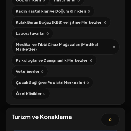
Göz Klinikleri
Hastaneler
0
0
Kadın Hastalıkları ve Doğum Klinikleri
0
Kulak Burun Boğaz (KBB) ve İşitme Merkezleri
0
Laboratuvarlar
0
Medikal ve Tıbbi Cihaz Mağazaları (Medikal
0
Marketler)
Psikologlar ve Danışmanlık Merkezleri
0
Veterinerler
0
Çocuk Sağlığı ve Pediatri Merkezleri
0
Özel Klinikler
0
Turizm ve Konaklama
0