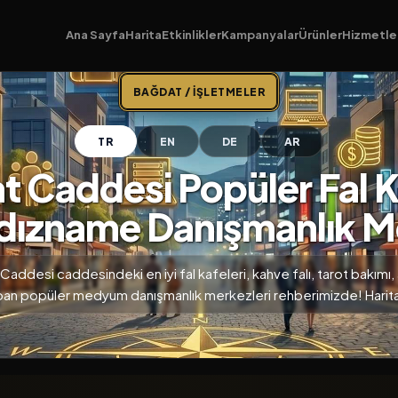
Ana Sayfa
Harita
Etkinlikler
Kampanyalar
Ürünler
Hizmetle
BAĞDAT / İŞLETMELER
TR
EN
DE
AR
 Caddesi Popüler Fal K
ldızname Danışmanlık M
addesi caddesindeki en iyi fal kafeleri, kahve falı, tarot bakımı, 
apan popüler medyum danışmanlık merkezleri rehberimizde! Harit