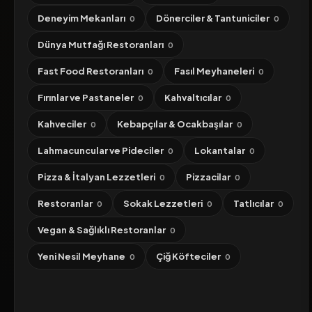
Deneyim Mekanları
Dönerciler & Tantuniciler
0
0
Dünya Mutfağı Restoranları
0
Fast Food Restoranları
Fasıl Meyhaneleri
0
0
Fırınlar ve Pastaneler
Kahvaltıcılar
0
0
Kahveciler
Kebapçılar & Ocakbaşılar
0
0
Lahmacuncular ve Pideciler
Lokantalar
0
0
Pizza & İtalyan Lezzetleri
Pizzacilar
0
0
Restoranlar
Sokak Lezzetleri
Tatlıcılar
0
0
0
Vegan & Sağlıklı Restoranlar
0
Yeni Nesil Meyhane
Çiğ Köfteciler
0
0