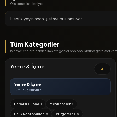
0 işletme listeleniyor.
Henüz yayınlanan işletme bulunmuyor.
Tüm Kategoriler
İşletmelerin ardından tüm kategoriler ana başlıklarına göre kart kart l
Yeme & İçme
4
Yeme & İçme
Tümünü görüntüle
Barlar & Publar
Meyhaneler
1
1
Balık Restoranları
Burgerciler
0
0