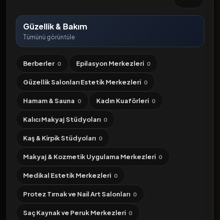
Güzellik & Bakım
Tümünü görüntüle
Berberler
Epilasyon Merkezleri
0
0
Güzellik Salonları Estetik Merkezleri
0
Hamam & Sauna
Kadın Kuaförleri
0
0
Kalıcı Makyaj Stüdyoları
0
Kaş & Kirpik Stüdyoları
0
Makyaj & Kozmetik Uygulama Merkezleri
0
Medikal Estetik Merkezleri
0
Protez Tırnak ve Nail Art Salonları
0
Saç Kaynak ve Peruk Merkezleri
0