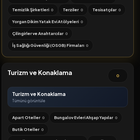
Temizlik Şirketleri
Terziler
Tesisatçılar
0
0
0
Yorgan Dikim Yatak Evi Atölyeleri
0
Çilingirler ve Anahtarcılar
0
İş Sağlığı Güvenliği (OSGB) Firmaları
0
Turizm ve Konaklama
0
Turizm ve Konaklama
Tümünü görüntüle
Apart Oteller
Bungalov Evleri Ahşap Yapılar
0
0
Butik Oteller
0