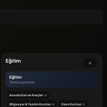
Eğitim
0
Eğitim
Tümünü görüntüle
Anaokulları ve Kreşler
0
Bilgisayar & Yazılım Kursları
Dans Kursları
0
0