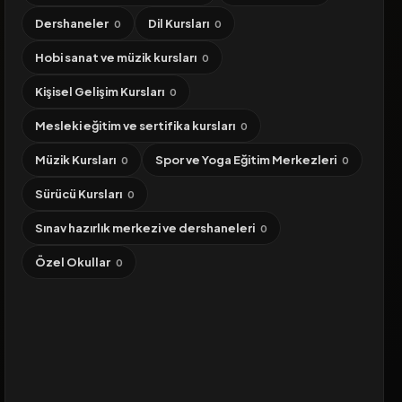
Dershaneler
Dil Kursları
0
0
Hobi sanat ve müzik kursları
0
Kişisel Gelişim Kursları
0
Mesleki eğitim ve sertifika kursları
0
Müzik Kursları
Spor ve Yoga Eğitim Merkezleri
0
0
Sürücü Kursları
0
Sınav hazırlık merkezi ve dershaneleri
0
Özel Okullar
0