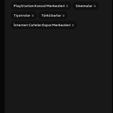
PlayStation Konsol Merkezleri
Sinemalar
0
0
Tiyatrolar
Türkü barlar
0
0
İnternet Cafeler Espor Merkezleri
0