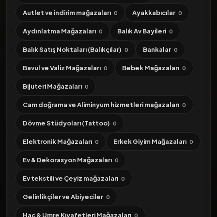
Autlet ve indirim mağazaları
Ayakkabıcılar
0
0
Aydınlatma Mağazaları
Balık Av Bayileri
0
0
Balık Satış Noktaları (Balıkçılar)
Bankalar
0
0
Bavul ve Valiz Mağazaları
Bebek Mağazaları
0
0
Bijuteri Mağazaları
0
Cam doğrama ve Aliminyum hizmetleri mağazaları
0
Dövme Stüdyoları (Tattoo)
0
Elektronik Mağazaları
Erkek Giyim Mağazaları
0
0
Ev & Dekorasyon Mağazaları
0
Ev tekstili ve Çeyiz mağazaları
0
Gelinlikçiler ve Abiyeciler
0
Hac & Umre Kıyafetleri Mağazaları
0