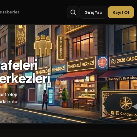
r
Haberler
Giriş Yap
Kayıt Ol
afeleri
erkezleri
astroloji
ada bulun.