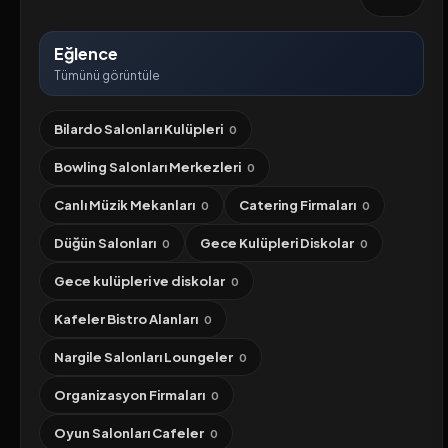
Eğlence
Tümünü görüntüle
Bilardo Salonları Kulüpleri
0
Bowling Salonları Merkezleri
0
Canlı Müzik Mekanları
Catering Firmaları
0
0
Düğün Salonları
Gece Kulüpleri Diskolar
0
0
Gece kulüpleri ve diskolar
0
Kafeler Bistro Alanları
0
Nargile Salonları Loungeler
0
Organizasyon Firmaları
0
Oyun Salonları Cafeler
0