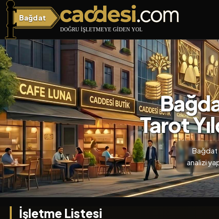
Bağdat
Bağdat Caddesi
Bağdat
Tarot Yı
Bağdat C
analizi y
İşletme Listesi