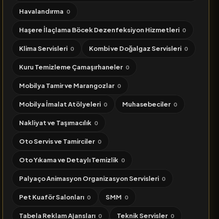
Havalandırma
0
Haşere İlaçlama Böcek Dezenfeksiyon Hizmetleri
0
Klima Servisleri
Kombi ve Doğalgaz Servisleri
0
0
Kuru Temizleme Çamaşırhaneler
0
Mobilya Tamir ve Marangozlar
0
Mobilya İmalat Atölyeleri
Muhasebeciler
0
0
Nakliyat ve Taşımacılık
0
Oto Servis ve Tamirciler
0
Oto Yıkama ve Detaylı Temizlik
0
Palyaço Animasyon Organizasyon Servisleri
0
Pet Kuaför Salonları
SMM
0
0
Tabela Reklam Ajansları
Teknik Servisler
0
0