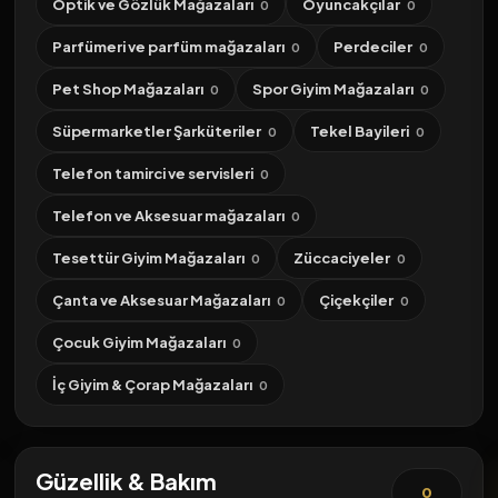
Optik ve Gözlük Mağazaları
Oyuncakçılar
0
0
Parfümeri ve parfüm mağazaları
Perdeciler
0
0
Pet Shop Mağazaları
Spor Giyim Mağazaları
0
0
Süpermarketler Şarküteriler
Tekel Bayileri
0
0
Telefon tamirci ve servisleri
0
Telefon ve Aksesuar mağazaları
0
Tesettür Giyim Mağazaları
Züccaciyeler
0
0
Çanta ve Aksesuar Mağazaları
Çiçekçiler
0
0
Çocuk Giyim Mağazaları
0
İç Giyim & Çorap Mağazaları
0
Güzellik & Bakım
0