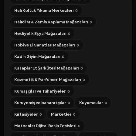
Halı Koltuk Yıkama Merkezleri
0
Halıcılar & Zemin Kaplama Mağazaları
0
Hediyelik Eşya Mağazaları
0
Hobi ve El Sanatları Mağazaları
0
Kadın Giyim Mağazaları
0
Kasaplar Et Şarküteri Mağazaları
0
Kozmetik & Parfümeri Mağazaları
0
Kumaşçılar ve Tuhafiyeler
0
Kuruyemiş ve baharatçılar
Kuyumcular
0
0
Kırtasiyeler
Marketler
0
0
Matbaalar Dijital Baskı Tesisleri
0