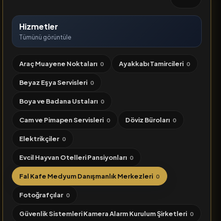
Hizmetler
Tümünü görüntüle
Araç Muayene Noktaları
Ayakkabı Tamircileri
0
0
Beyaz Eşya Servisleri
0
Boya ve Badana Ustaları
0
Cam ve Pimapen Servisleri
Döviz Büroları
0
0
Elektrikçiler
0
Evcil Hayvan Otelleri Pansiyonları
0
Fal Kafe Medyum Danışmanlık Merkezleri
0
Fotoğrafçılar
0
Güvenlik Sistemleri Kamera Alarm Kurulum Şirketleri
0