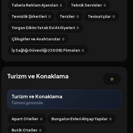
Tabela Reklam Ajansları
Teknik Servisler
0
0
Temizlik Şirketleri
Terziler
Tesisatçılar
0
0
0
Yorgan Dikim Yatak Evi Atölyeleri
0
Çilingirler ve Anahtarcılar
0
İş Sağlığı Güvenliği (OSGB) Firmaları
0
Turizm ve Konaklama
0
Turizm ve Konaklama
Tümünü görüntüle
Apart Oteller
Bungalov Evleri Ahşap Yapılar
0
0
Butik Oteller
0