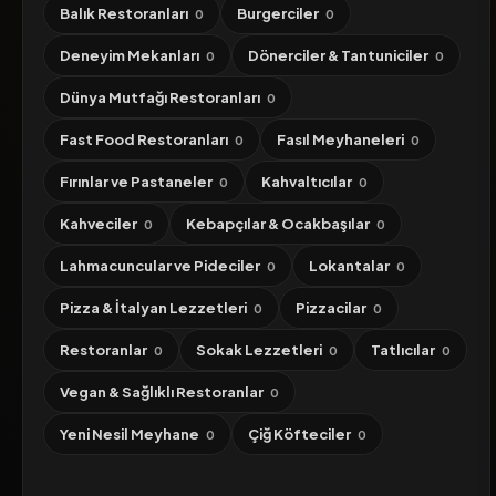
Balık Restoranları
Burgerciler
0
0
Deneyim Mekanları
Dönerciler & Tantuniciler
0
0
Dünya Mutfağı Restoranları
0
Fast Food Restoranları
Fasıl Meyhaneleri
0
0
Fırınlar ve Pastaneler
Kahvaltıcılar
0
0
Kahveciler
Kebapçılar & Ocakbaşılar
0
0
Lahmacuncular ve Pideciler
Lokantalar
0
0
Pizza & İtalyan Lezzetleri
Pizzacilar
0
0
Restoranlar
Sokak Lezzetleri
Tatlıcılar
0
0
0
Vegan & Sağlıklı Restoranlar
0
Yeni Nesil Meyhane
Çiğ Köfteciler
0
0