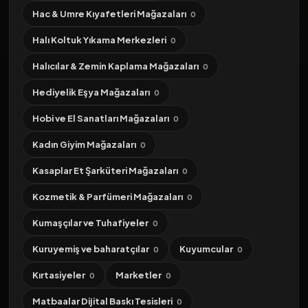
Hac & Umre Kıyafetleri Mağazaları
0
Halı Koltuk Yıkama Merkezleri
0
Halıcılar & Zemin Kaplama Mağazaları
0
Hediyelik Eşya Mağazaları
0
Hobi ve El Sanatları Mağazaları
0
Kadın Giyim Mağazaları
0
Kasaplar Et Şarküteri Mağazaları
0
Kozmetik & Parfümeri Mağazaları
0
Kumaşçılar ve Tuhafiyeler
0
Kuruyemiş ve baharatçılar
Kuyumcular
0
0
Kırtasiyeler
Marketler
0
0
Matbaalar Dijital Baskı Tesisleri
0