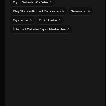
Oyun Salonları Cafeler
0
PlayStation Konsol Merkezleri
Sinemalar
0
0
Tiyatrolar
Türkü barlar
0
0
İnternet Cafeler Espor Merkezleri
0