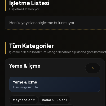
İşletme Listesi
0 işletme listeleniyor.
Henüz yayınlanan işletme bulunmuyor.
Tüm Kategoriler
İşletmelerin ardından tüm kategoriler ana başlıklarına göre kart kart l
Yeme & İçme
6
Yeme & İçme
Tümünü görüntüle
Meyhaneler
Barlar & Publar
2
1