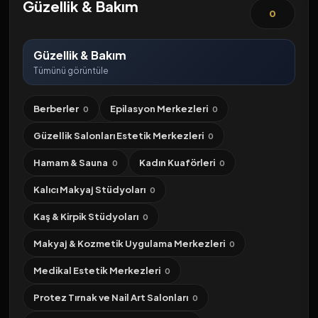
Güzellik & Bakım
0
Güzellik & Bakım
Tümünü görüntüle
Berberler
Epilasyon Merkezleri
0
0
Güzellik Salonları Estetik Merkezleri
0
Hamam & Sauna
Kadın Kuaförleri
0
0
Kalıcı Makyaj Stüdyoları
0
Kaş & Kirpik Stüdyoları
0
Makyaj & Kozmetik Uygulama Merkezleri
0
Medikal Estetik Merkezleri
0
Protez Tırnak ve Nail Art Salonları
0