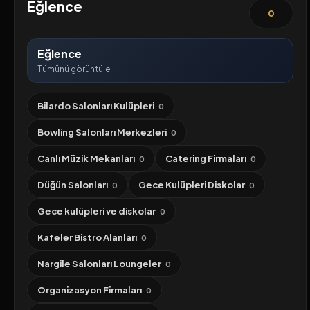
Eğlence
0
Eğlence
Tümünü görüntüle
Bilardo Salonları Kulüpleri
0
Bowling Salonları Merkezleri
0
Canlı Müzik Mekanları
Catering Firmaları
0
0
Düğün Salonları
Gece Kulüpleri Diskolar
0
0
Gece kulüpleri ve diskolar
0
Kafeler Bistro Alanları
0
Nargile Salonları Loungeler
0
Organizasyon Firmaları
0