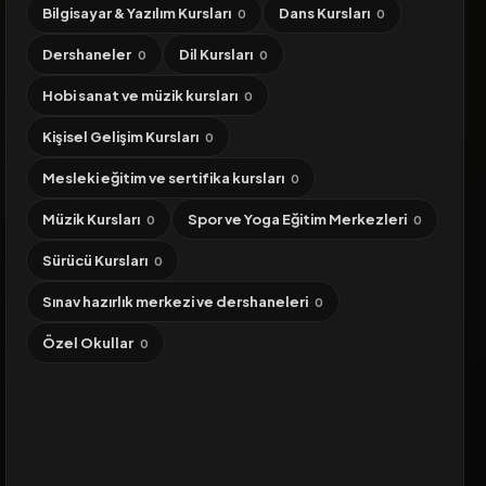
Bilgisayar & Yazılım Kursları
Dans Kursları
0
0
Dershaneler
Dil Kursları
0
0
Hobi sanat ve müzik kursları
0
Kişisel Gelişim Kursları
0
Mesleki eğitim ve sertifika kursları
0
Müzik Kursları
Spor ve Yoga Eğitim Merkezleri
0
0
Sürücü Kursları
0
Sınav hazırlık merkezi ve dershaneleri
0
Özel Okullar
0