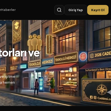
r
Haberler
Giriş Yap
Kayıt Ol
orları ve
ve işitme
ada hemen