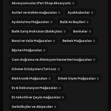
Akvaryumcular (Pet Shop Akvaryum)
0
Autlet ve indirim mağazaları
Ayakkabıcılar
0
0
Aydınlatma Mağazaları
Balık Av Bayileri
0
0
Balık Satış Noktaları (Balıkçılar)
Bankalar
0
0
Bavul ve Valiz Mağazaları
Bebek Mağazaları
0
0
Bijuteri Mağazaları
0
Cam doğrama ve Aliminyum hizmetleri mağazaları
0
Dövme Stüdyoları (Tattoo)
0
Elektronik Mağazaları
Erkek Giyim Mağazaları
0
0
Ev & Dekorasyon Mağazaları
0
Ev tekstili ve Çeyiz mağazaları
0
Gelinlikçiler ve Abiyeciler
0