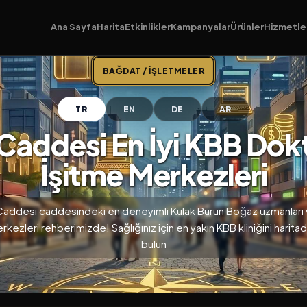
Ana Sayfa
Harita
Etkinlikler
Kampanyalar
Ürünler
Hizmetle
BAĞDAT / İŞLETMELER
TR
EN
DE
AR
addesi En İyi KBB Dokt
İşitme Merkezleri
addesi caddesindeki en deneyimli Kulak Burun Boğaz uzmanları 
erkezleri rehberimizde! Sağlığınız için en yakın KBB kliniğini harit
bulun