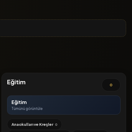
Eğitim
0
Eğitim
Tümünü görüntüle
Anaokulları ve Kreşler
0