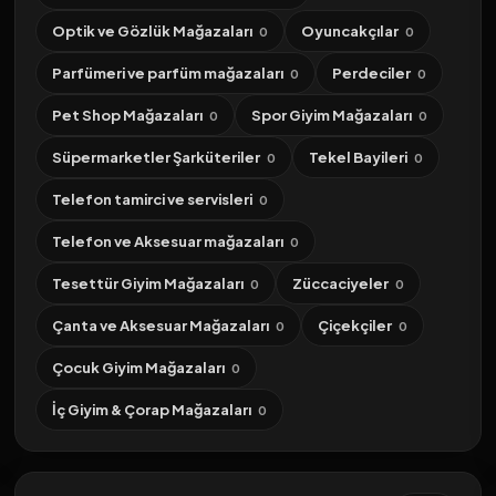
Optik ve Gözlük Mağazaları
Oyuncakçılar
0
0
Parfümeri ve parfüm mağazaları
Perdeciler
0
0
Pet Shop Mağazaları
Spor Giyim Mağazaları
0
0
Süpermarketler Şarküteriler
Tekel Bayileri
0
0
Telefon tamirci ve servisleri
0
Telefon ve Aksesuar mağazaları
0
Tesettür Giyim Mağazaları
Züccaciyeler
0
0
Çanta ve Aksesuar Mağazaları
Çiçekçiler
0
0
Çocuk Giyim Mağazaları
0
İç Giyim & Çorap Mağazaları
0