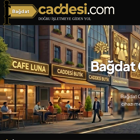
Bağdat
Bağdat Caddesi
Bağdat C
Bağdat C
cihazı m