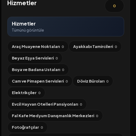
Hizmetler
0
Hizmetler
Tümünü görüntüle
Araç Muayene Noktaları
Ayakkabı Tamircileri
0
0
Beyaz Eşya Servisleri
0
Boya ve Badana Ustaları
0
Cam ve Pimapen Servisleri
Döviz Büroları
0
0
Elektrikçiler
0
Evcil Hayvan Otelleri Pansiyonları
0
Fal Kafe Medyum Danışmanlık Merkezleri
0
Fotoğrafçılar
0