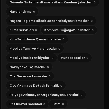
Güvenlik Sistemleri Kamera Alarm Kurulum Şirketleri
0
Havalandırma
0
Haşere İlaçlama Böcek Dezenfeksiyon Hizmetleri
0
Klima Servisleri
Kombi ve Doğalgaz Servisleri
0
0
Kuru Temizleme Çamaşırhaneler
0
Mobilya Tamir ve Marangozlar
0
Mobilya İmalat Atölyeleri
Muhasebeciler
0
0
Nakliyat ve Taşımacılık
0
Oto Servis ve Tamirciler
0
Oto Yıkama ve Detaylı Temizlik
0
Palyaço Animasyon Organizasyon Servisleri
0
Pet Kuaför Salonları
SMM
0
0