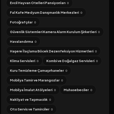
Evcil Hayvan Otelleri Pansiyonları
0
Fal Kafe Medyum Danışmanlık Merkezleri
0
Fotoğrafçılar
0
Güvenlik Sistemleri Kamera Alarm Kurulum Şirketleri
0
Havalandırma
0
Haşere İlaçlama Böcek Dezenfeksiyon Hizmetleri
0
Klima Servisleri
Kombi ve Doğalgaz Servisleri
0
0
Kuru Temizleme Çamaşırhaneler
0
Mobilya Tamir ve Marangozlar
0
Mobilya İmalat Atölyeleri
Muhasebeciler
0
0
Nakliyat ve Taşımacılık
0
Oto Servis ve Tamirciler
0