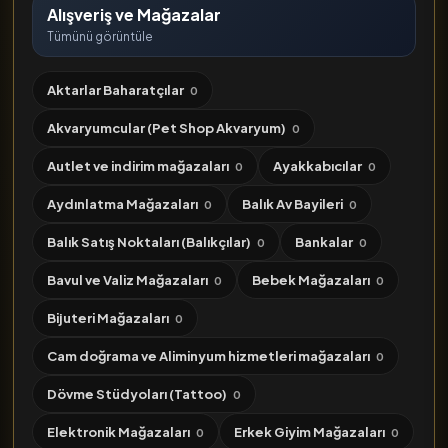
Alışveriş ve Mağazalar
Tümünü görüntüle
Aktarlar Baharatçılar
0
Akvaryumcular (Pet Shop Akvaryum)
0
Autlet ve indirim mağazaları
Ayakkabıcılar
0
0
Aydınlatma Mağazaları
Balık Av Bayileri
0
0
Balık Satış Noktaları (Balıkçılar)
Bankalar
0
0
Bavul ve Valiz Mağazaları
Bebek Mağazaları
0
0
Bijuteri Mağazaları
0
Cam doğrama ve Aliminyum hizmetleri mağazaları
0
Dövme Stüdyoları (Tattoo)
0
Elektronik Mağazaları
Erkek Giyim Mağazaları
0
0