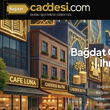
Bağdat
Bağdat Caddesi
Bağdat 
| İ
Bağdat 
Bağdat C
rehberimi
rehberim
uygu