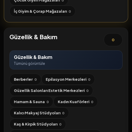
Çocuk Giyim Mağazaları
0
İç Giyim & Çorap Mağazaları
0
Güzellik & Bakım
0
Güzellik & Bakım
Tümünü görüntüle
Berberler
Epilasyon Merkezleri
0
0
Güzellik Salonları Estetik Merkezleri
0
Hamam & Sauna
Kadın Kuaförleri
0
0
Kalıcı Makyaj Stüdyoları
0
Kaş & Kirpik Stüdyoları
0