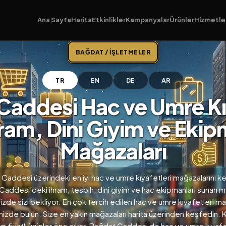
Ana Sayfa
Harita
Etkinlikler
Kampanyalar
Ürünler
Hizmetle
BAĞDAT / İŞLETMELER
TR
EN
DE
AR
Caddesi Hac ve Umre Kıy
hram, Dini Giyim ve Eki
Mağazaları
Caddesi üzerindeki en iyi hac ve umre kıyafetleri mağazalarını k
addesi’deki ihram, tesbih, dini giyim ve hac ekipmanları sunan 
zde sizi bekliyor. En çok tercih edilen hac ve umre kıyafetleri ma
izde bulun. Size en yakın mağazaları harita üzerinden keşfedin. Ka
n fiyatlı ürünler öne çıkar. Bağdat Caddesi de hac ve umre kıyafe