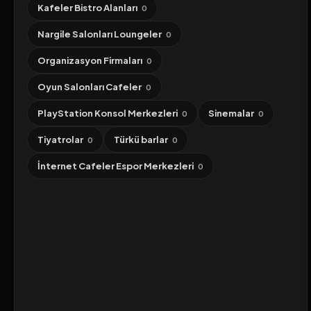
Kafeler Bistro Alanları
0
Nargile Salonları Loungeler
0
Organizasyon Firmaları
0
Oyun Salonları Cafeler
0
PlayStation Konsol Merkezleri
Sinemalar
0
0
Tiyatrolar
Türkü barlar
0
0
İnternet Cafeler Espor Merkezleri
0