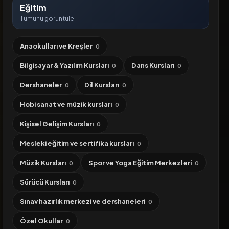
Eğitim
Tümünü görüntüle
Anaokulları ve Kreşler
0
Bilgisayar & Yazılım Kursları
Dans Kursları
0
0
Dershaneler
Dil Kursları
0
0
Hobi sanat ve müzik kursları
0
Kişisel Gelişim Kursları
0
Mesleki eğitim ve sertifika kursları
0
Müzik Kursları
Spor ve Yoga Eğitim Merkezleri
0
0
Sürücü Kursları
0
Sınav hazırlık merkezi ve dershaneleri
0
Özel Okullar
0