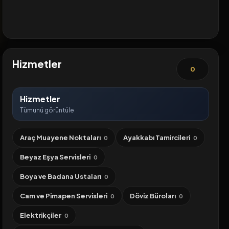
Hizmetler
0
Hizmetler
Tümünü görüntüle
Araç Muayene Noktaları
Ayakkabı Tamircileri
0
0
Beyaz Eşya Servisleri
0
Boya ve Badana Ustaları
0
Cam ve Pimapen Servisleri
Döviz Büroları
0
0
Elektrikçiler
0