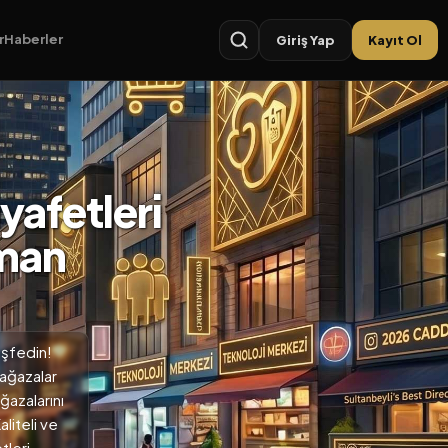
r
Haberler
Giriş Yap
Kayıt Ol
afetleri
pman
eşfedin!
mağazalar
ğazalarını
liteli ve
tleri