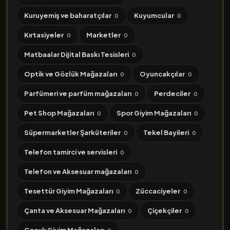
Kuruyemiş ve baharatçılar
Kuyumcular
0
0
Kırtasiyeler
Marketler
0
0
Matbaalar Dijital Baskı Tesisleri
0
Optik ve Gözlük Mağazaları
Oyuncakçılar
0
0
Parfümeri ve parfüm mağazaları
Perdeciler
0
0
Pet Shop Mağazaları
Spor Giyim Mağazaları
0
0
Süpermarketler Şarküteriler
Tekel Bayileri
0
0
Telefon tamirci ve servisleri
0
Telefon ve Aksesuar mağazaları
0
Tesettür Giyim Mağazaları
Züccaciyeler
0
0
Çanta ve Aksesuar Mağazaları
Çiçekçiler
0
0