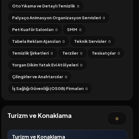
Oto Yıkama ve Detaylı Temizlik
0
Palyaço Animasyon Organizasyon Servisleri
0
Pet Kuaför Salonları
SMM
0
0
Tabela Reklam Ajansları
Teknik Servisler
0
0
Temizlik Şirketleri
Terziler
Tesisatçılar
0
0
0
Yorgan Dikim Yatak Evi Atölyeleri
0
Çilingirler ve Anahtarcılar
0
İş Sağlığı Güvenliği (OSGB) Firmaları
0
Turizm ve Konaklama
0
Turizm ve Konaklama