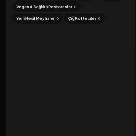
Vegan & Sağlıklı Restoranlar
0
Yeni Nesil Meyhane
Çiğ Köfteciler
0
0