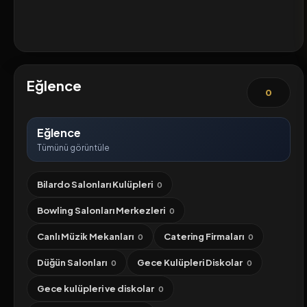
Eğlence
0
Eğlence
Tümünü görüntüle
Bilardo Salonları Kulüpleri
0
Bowling Salonları Merkezleri
0
Canlı Müzik Mekanları
Catering Firmaları
0
0
Düğün Salonları
Gece Kulüpleri Diskolar
0
0
Gece kulüpleri ve diskolar
0