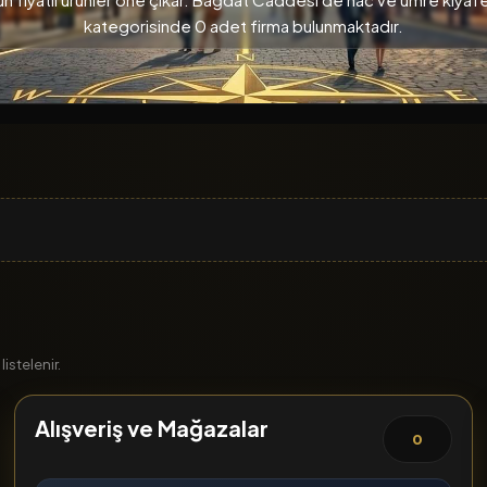
kategorisinde 0 adet firma bulunmaktadır.
istelenir.
Alışveriş ve Mağazalar
0