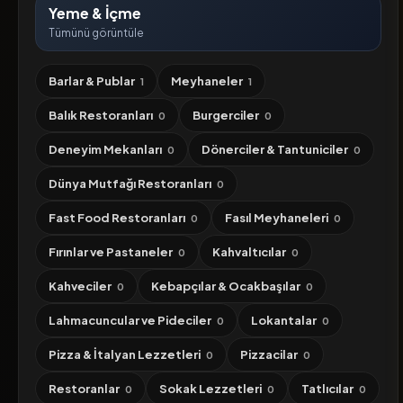
Yeme & İçme
Tümünü görüntüle
Barlar & Publar
Meyhaneler
1
1
Balık Restoranları
Burgerciler
0
0
Deneyim Mekanları
Dönerciler & Tantuniciler
0
0
Dünya Mutfağı Restoranları
0
Fast Food Restoranları
Fasıl Meyhaneleri
0
0
Fırınlar ve Pastaneler
Kahvaltıcılar
0
0
Kahveciler
Kebapçılar & Ocakbaşılar
0
0
Lahmacuncular ve Pideciler
Lokantalar
0
0
Pizza & İtalyan Lezzetleri
Pizzacilar
0
0
Restoranlar
Sokak Lezzetleri
Tatlıcılar
0
0
0