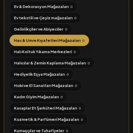
Ev & Dekorasyon Mağazaları
0
Ev tekstili ve Çeyiz mağazaları
0
Gelinlikçiler ve Abiyeciler
0
Hac & Umre Kıyafetleri Mağazaları
0
Halı Koltuk Yıkama Merkezleri
0
Halıcılar & Zemin Kaplama Mağazaları
0
Hediyelik Eşya Mağazaları
0
Hobi ve El Sanatları Mağazaları
0
Kadın Giyim Mağazaları
0
Kasaplar Et Şarküteri Mağazaları
0
Kozmetik & Parfümeri Mağazaları
0
Kumaşçılar ve Tuhafiyeler
0